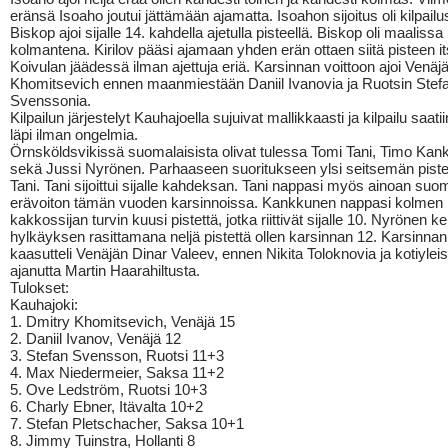
eränsä Isoaho joutui jättämään ajamatta. Isoahon sijoitus oli kilpailu
Biskop ajoi sijalle 14. kahdella ajetulla pisteellä. Biskop oli maalissa
kolmantena. Kirilov pääsi ajamaan yhden erän ottaen siitä pisteen it
Koivulan jäädessä ilman ajettuja eriä. Karsinnan voittoon ajoi Venäj
Khomitsevich ennen maanmiestään Daniil Ivanovia ja Ruotsin Stef
Svenssonia.
Kilpailun järjestelyt Kauhajoella sujuivat mallikkaasti ja kilpailu saati
läpi ilman ongelmia.
Örnsköldsvikissä suomalaisista olivat tulessa Tomi Tani, Timo Ka
sekä Jussi Nyrönen. Parhaaseen suoritukseen ylsi seitsemän pistet
Tani. Tani sijoittui sijalle kahdeksan. Tani nappasi myös ainoan suo
erävoiton tämän vuoden karsinnoissa. Kankkunen nappasi kolmen
kakkossijan turvin kuusi pistettä, jotka riittivät sijalle 10. Nyrönen 
hylkäyksen rasittamana neljä pistettä ollen karsinnan 12. Karsinnan
kaasutteli Venäjän Dinar Valeev, ennen Nikita Toloknovia ja kotiyle
ajanutta Martin Haarahiltusta.
Tulokset:
Kauhajoki:
1. Dmitry Khomitsevich, Venäjä 15
2. Daniil Ivanov, Venäjä 12
3. Stefan Svensson, Ruotsi 11+3
4. Max Niedermeier, Saksa 11+2
5. Ove Ledström, Ruotsi 10+3
6. Charly Ebner, Itävalta 10+2
7. Stefan Pletschacher, Saksa 10+1
8. Jimmy Tuinstra, Hollanti 8