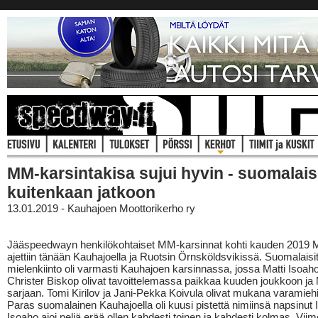
MM-karsintakisa sujui hyvin - suomalaisi
kuitenkaan jatkoon
13.01.2019 - Kauhajoen Moottorikerho ry
Jääspeedwayn henkilökohtaiset MM-karsinnat kohti kauden 2019 
ajettiin tänään Kauhajoella ja Ruotsin Örnsköldsvikissä. Suomalaisit
mielenkiinto oli varmasti Kauhajoen karsinnassa, jossa Matti Isoaho
Christer Biskop olivat tavoittelemassa paikkaa kuuden joukkoon j
sarjaan. Tomi Kirilov ja Jani-Pekka Koivula olivat mukana varamieh
Paras suomalainen Kauhajoella oli kuusi pistettä nimiinsä napsinut 
Isoaho ajoi neljä erää ollen kahdesti toinen ja kahdesti kolmas. Vii