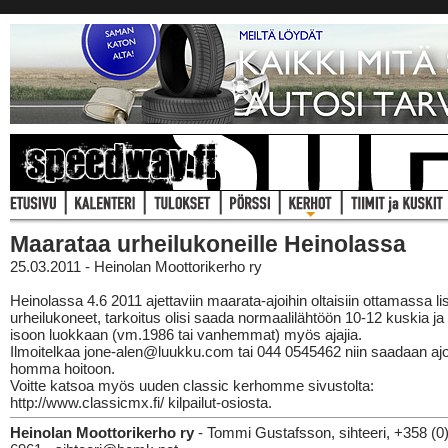
Maarataa urheilukoneille Heinolassa
25.03.2011 - Heinolan Moottorikerho ry
Heinolassa 4.6 2011 ajettaviin maarata-ajoihin oltaisiin ottamassa li
urheilukoneet, tarkoitus olisi saada normaalilähtöön 10-12 kuskia ja
isoon luokkaan (vm.1986 tai vanhemmat) myös ajajia.
Ilmoitelkaa jone-alen@luukku.com tai 044 0545462 niin saadaan aj
homma hoitoon.
Voitte katsoa myös uuden classic kerhomme sivustolta:
http://www.classicmx.fi/ kilpailut-osiosta.
Heinolan Moottorikerho ry
- Tommi Gustafsson, sihteeri, +358 (0