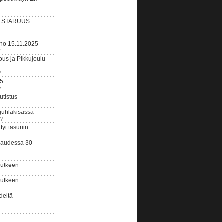
ESTARUUS
rho 15.11.2025
y
us ja Pikkujoulu
y
25
y
tistus
 juhlakisassa
ry
i tasuriin
kaudessa 30-
putkeen
putkeen
deltä