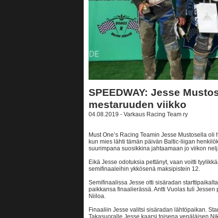
SPEEDWAY: Jesse Mustose
mestaruuden viikko
04.08.2019 - Varkaus Racing Team ry
Must One’s Racing Teamin Jesse Mustosella oli 
kun mies lähti tämän päivän Baltic-liigan henkil
suurimpana suosikkina jahtaamaan jo viikon nelj
Eikä Jesse odotuksia pettänyt, vaan voitti tyylikkä
semifinaaleihin ykkösenä maksipistein 12.
Semifinaalissa Jesse otti sisäradan starttipaikalta
paikkansa finaalierässä. Antti Vuolas tuli Jessen
Niiloa.
Finaaliin Jesse valitsi sisäradan lähtöpaikan. Star
Takasuoralle Jesse kaarsi toisena venäläisen Nik