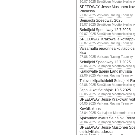
30.07.2025 Seinäjoen Moottorikerho r
SPEEDWAY: Jesse Mustonen kov
Puolassa
27.07.2025 Varkaus Racing Team ry
Seinäjoki Speedway 2025
13.07.2025 Seinäjoen Moottorikerho r
Seinäjoki Speedway 12.7.2025
09.07.2025 Seinäjoen Moottorikerho r
SPEEDWAY: Krakowalle kotitappi
06.07.2025 Varkaus Racing Team ry
Valsarnalla epäonnea kotitappios
kisa
27.06.2025 Varkaus Racing Team ry
Seinäjoki Speedway 12.7.2025
26.06.2025 Seinäjoen Moottorikerho r
Krakowalle tappio Landshutissa
22.06.2025 Varkaus Racing Team ry
Tulevat kilpailut/leirit Seinäjoki R
02.06.2025 Seinäjoen Moottorikerho r
Jappi-Ukot Seinäjoki 10.5.2025
06.05.2025 Seinäjoen Moottorikerho r
SPEEDWAY: Jesse Krakowan voit
04.05.2025 Varkaus Racing Team ry
Kevätkokous
28.04.2025 Kauhajoen Moottorikerho 
Ajokauden avaus Seinäjoki Routa
20.04.2025 Seinäjoen Moottorikerho r
SPEEDWAY: Jesse Mustonen Sp
esittelytilaisuudessa