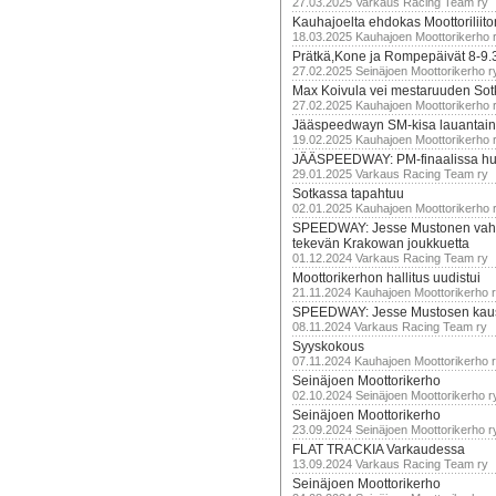
27.03.2025 Varkaus Racing Team ry
Kauhajoelta ehdokas Moottoriliito
18.03.2025 Kauhajoen Moottorikerho 
Prätkä,Kone ja Rompepäivät 8-9.
27.02.2025 Seinäjoen Moottorikerho r
Max Koivula vei mestaruuden So
27.02.2025 Kauhajoen Moottorikerho 
Jääspeedwayn SM-kisa lauantai
19.02.2025 Kauhajoen Moottorikerho 
JÄÄSPEEDWAY: PM-finaalissa hur
29.01.2025 Varkaus Racing Team ry
Sotkassa tapahtuu
02.01.2025 Kauhajoen Moottorikerho 
SPEEDWAY: Jesse Mustonen vahv
tekevän Krakowan joukkuetta
01.12.2024 Varkaus Racing Team ry
Moottorikerhon hallitus uudistui
21.11.2024 Kauhajoen Moottorikerho 
SPEEDWAY: Jesse Mustosen kau
08.11.2024 Varkaus Racing Team ry
Syyskokous
07.11.2024 Kauhajoen Moottorikerho 
Seinäjoen Moottorikerho
02.10.2024 Seinäjoen Moottorikerho r
Seinäjoen Moottorikerho
23.09.2024 Seinäjoen Moottorikerho r
FLAT TRACKIA Varkaudessa
13.09.2024 Varkaus Racing Team ry
Seinäjoen Moottorikerho