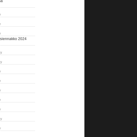
sa
y
y
y
siennakko 2024
ry
ry
y
y
y
y
y
ry
y