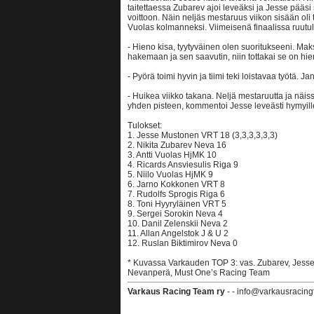
taitettaessa Zubarev ajoi leveäksi ja Jesse pääsi 
voittoon. Näin neljäs mestaruus viikon sisään oli t
Vuolas kolmanneksi. Viimeisenä finaalissa ruutuli
- Hieno kisa, tyytyväinen olen suoritukseeni. Mak
hakemaan ja sen saavutin, niin tottakai se on h
- Pyörä toimi hyvin ja tiimi teki loistavaa työtä. J
- Huikea viikko takana. Neljä mestaruutta ja näis
yhden pisteen, kommentoi Jesse leveästi hymyill
Tulokset:
1. Jesse Mustonen VRT 18 (3,3,3,3,3,3)
2. Nikita Zubarev Neva 16
3. Antti Vuolas HjMK 10
4. Ricards Ansviesulis Riga 9
5. Niilo Vuolas HjMK 9
6. Jarno Kokkonen VRT 8
7. Rudolfs Sprogis Riga 6
8. Toni Hyyryläinen VRT 5
9. Sergei Sorokin Neva 4
10. Danil Zelenskii Neva 2
11. Allan Angelstok J & U 2
12. Ruslan Biktimirov Neva 0
* Kuvassa Varkauden TOP 3: vas. Zubarev, Jesse j
Nevanperä, Must One’s Racing Team
Varkaus Racing Team ry
- - info@varkausracing