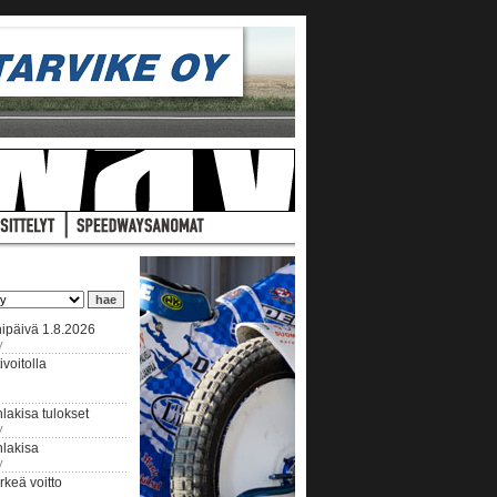
ipäivä 1.8.2026
y
voitolla
lakisa tulokset
y
hlakisa
y
keä voitto