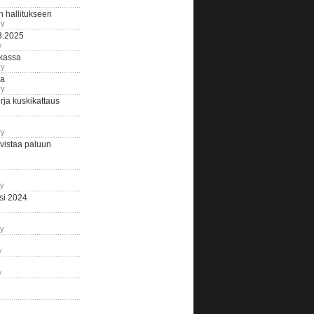
n hallitukseen
ry
3.2025
y
tkassa
ry
na
ry
ja kuskikattaus
ry
istaa paluun
ry
si 2024
ry
y
y