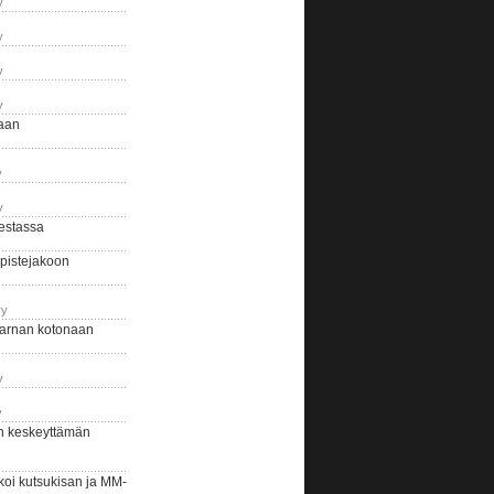
y
y
y
y
naan
y
y
estassa
pistejakoon
ry
arnan kotonaan
y
y
n keskeyttämän
i kutsukisan ja MM-