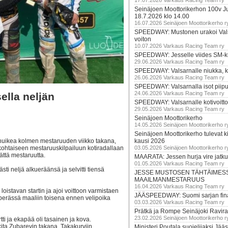
17.07.2026 Varkaus Racing Team ry
Seinäjoen Moottorikerhon 100v Ju
18.7.2026 klo 14.00
16.07.2026 Seinäjoen Moottorikerho r
SPEEDWAY: Mustonen urakoi Vals
voiton
10.07.2026 Varkaus Racing Team ry
SPEEDWAY: Jesselle viides SM-k
29.06.2026 Varkaus Racing Team ry
SPEEDWAY: Valsarnalle niukka, ki
26.06.2026 Varkaus Racing Team ry
SPEEDWAY: Valsarnalla isot piip
24.06.2026 Varkaus Racing Team ry
lla neljän
SPEEDWAY: Valsarnalle kotivoitto
29.05.2026 Varkaus Racing Team ry
Seinäjoen Moottorikerho
14.05.2026 Seinäjoen Moottorikerho r
Seinäjoen Moottorikerho tulevat ki
huikea kolmen mestaruuden viikko takana,
kausi 2026
ökohtaiseen mestaruuskilpailuun kotiradallaan
03.05.2026 Seinäjoen Moottorikerho r
ättä mestaruutta.
MAARATA: Jessen hurja vire jatk
01.05.2026 Varkaus Racing Team ry
ästi neljä alkueräänsä ja selvitti tiensä
JESSE MUSTOSEN TÄHTÄIMES
MAAILMANMESTARUUS
16.04.2026 Varkaus Racing Team ry
 loistavan startin ja ajoi voittoon varmistaen
JÄÄSPEEDWAY: Suomi sarjan fina
 perässä maaliin toisena ennen velipoika
03.03.2026 Varkaus Racing Team ry
Prätkä ja Rompe Seinäjoki Ravira
23.02.2026 Seinäjoen Moottorikerho r
tti ja ekapää oli tasainen ja kova.
ita Zubarevin takana. Takakurviin
Ministeri Poutala suojelijaksi J