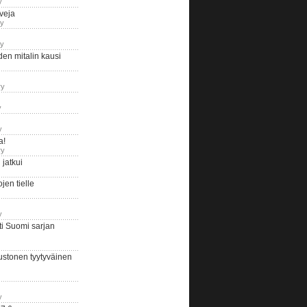
y
iveja
ry
ry
en mitalin kausi
ry
y
y
a!
ry
jatkui
en tielle
y
i Suomi sarjan
ustonen tyytyväinen
y