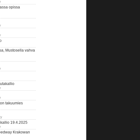
y
assa opissa
y
y
o
sa, Mustosella vahva
y
outakallio
y
y
on takuumies
ry
kallio 19.4.2025
y
eedway Krakowan