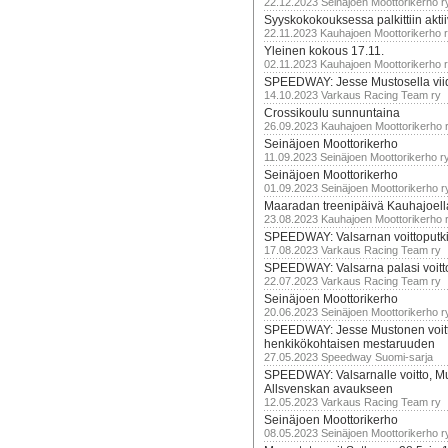
22.12.2023 Seinäjoen Moottorikerho r
Syyskokokouksessa palkittiin akti
22.11.2023 Kauhajoen Moottorikerho 
Yleinen kokous 17.11.
02.11.2023 Kauhajoen Moottorikerho 
SPEEDWAY: Jesse Mustosella viid
14.10.2023 Varkaus Racing Team ry
Crossikoulu sunnuntaina
26.09.2023 Kauhajoen Moottorikerho 
Seinäjoen Moottorikerho
11.09.2023 Seinäjoen Moottorikerho r
Seinäjoen Moottorikerho
01.09.2023 Seinäjoen Moottorikerho r
Maaradan treenipäivä Kauhajoell
23.08.2023 Kauhajoen Moottorikerho 
SPEEDWAY: Valsarnan voittoputki 
17.08.2023 Varkaus Racing Team ry
SPEEDWAY: Valsarna palasi voittoj
22.07.2023 Varkaus Racing Team ry
Seinäjoen Moottorikerho
20.06.2023 Seinäjoen Moottorikerho r
SPEEDWAY: Jesse Mustonen voitt
henkikökohtaisen mestaruuden
27.05.2023 Speedway Suomi-sarja
SPEEDWAY: Valsarnalle voitto, M
Allsvenskan avaukseen
12.05.2023 Varkaus Racing Team ry
Seinäjoen Moottorikerho
08.05.2023 Seinäjoen Moottorikerho r