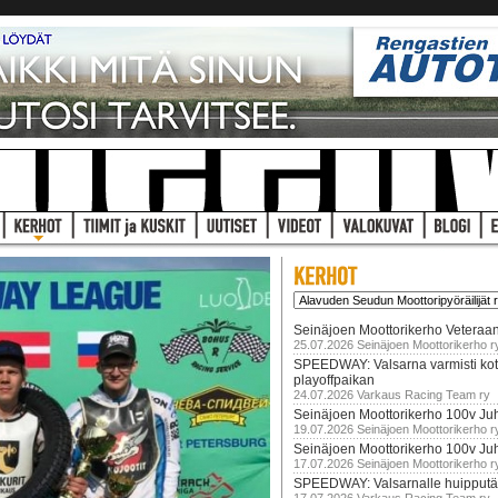
Seinäjoen Moottorikerho Veteraan
25.07.2026 Seinäjoen Moottorikerho r
SPEEDWAY: Valsarna varmisti koti
playoffpaikan
24.07.2026 Varkaus Racing Team ry
Seinäjoen Moottorikerho 100v Juh
19.07.2026 Seinäjoen Moottorikerho r
Seinäjoen Moottorikerho 100v Ju
17.07.2026 Seinäjoen Moottorikerho r
SPEEDWAY: Valsarnalle huipputär