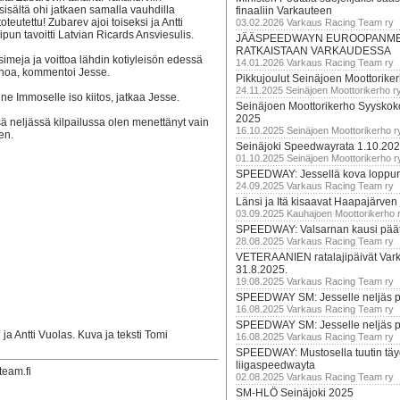
sisältä ohi jatkaen samalla vauhdilla
finaaliin Varkauteen
oteutettu! Zubarev ajoi toiseksi ja Antti
03.02.2026 Varkaus Racing Team ry
pun tavoitti Latvian Ricards Ansviesulis.
JÄÄSPEEDWAYN EUROOPANM
RATKAISTAAN VARKAUDESSA
simeja ja voittoa lähdin kotiyleisön edessä
14.01.2026 Varkaus Racing Team ry
ienoa, kommentoi Jesse.
Pikkujoulut Seinäjoen Moottorike
24.11.2025 Seinäjoen Moottorikerho r
anne Immoselle iso kiitos, jatkaa Jesse.
Seinäjoen Moottorikerho Syyskoko
2025
sä neljässä kilpailussa olen menettänyt vain
16.10.2025 Seinäjoen Moottorikerho r
en.
Seinäjoki Speedwayrata 1.10.20
01.10.2025 Seinäjoen Moottorikerho r
SPEEDWAY: Jessellä kova loppuru
24.09.2025 Varkaus Racing Team ry
Länsi ja Itä kisaavat Haapajärven
03.09.2025 Kauhajoen Moottorikerho 
SPEEDWAY: Valsarnan kausi päätty
28.08.2025 Varkaus Racing Team ry
VETERAANIEN ratalajipäivät Var
31.8.2025.
19.08.2025 Varkaus Racing Team ry
SPEEDWAY SM: Jesselle neljäs 
16.08.2025 Varkaus Racing Team ry
SPEEDWAY SM: Jesselle neljäs 
a Antti Vuolas. Kuva ja teksti Tomi
16.08.2025 Varkaus Racing Team ry
SPEEDWAY: Mustosella tuutin täy
liigaspeedwayta
team.fi
02.08.2025 Varkaus Racing Team ry
SM-HLÖ Seinäjoki 2025