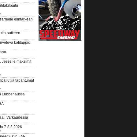
hlakilpailu
y
arnalle elintärkeän
ulta putkeen
rvelevä kotitappio
ussa
, Jesselle maksimit
y
lpailut ja tapahtumat
y
ui Lübbenaussa
SÄ
ali Varkaudessa
ta 7-8.3.2026
y
ääspeedwayn EM-