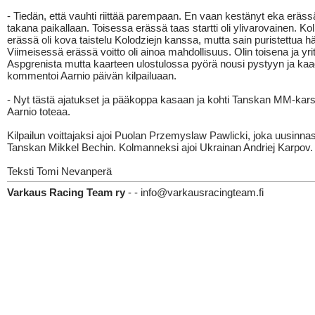
- Tiedän, että vauhti riittää parempaan. En vaan kestänyt eka erässä
takana paikallaan. Toisessa erässä taas startti oli ylivarovainen. 
erässä oli kova taistelu Kolodziejn kanssa, mutta sain puristettua h
Viimeisessä erässä voitto oli ainoa mahdollisuus. Olin toisena ja yrit
Aspgrenista mutta kaarteen ulostulossa pyörä nousi pystyyn ja kaa
kommentoi Aarnio päivän kilpailuaan.
- Nyt tästä ajatukset ja pääkoppa kasaan ja kohti Tanskan MM-kars
Aarnio toteaa.
Kilpailun voittajaksi ajoi Puolan Przemyslaw Pawlicki, joka uusinnas
Tanskan Mikkel Bechin. Kolmanneksi ajoi Ukrainan Andriej Karpov.
Teksti Tomi Nevanperä
Varkaus Racing Team ry
- - info@varkausracingteam.fi