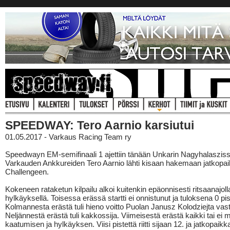
SPEEDWAY: Tero Aarnio karsiutui
01.05.2017 - Varkaus Racing Team ry
Speedwayn EM-semifinaali 1 ajettiin tänään Unkarin Nagyhalasziss
Varkauden Ankkureiden Tero Aarnio lähti kisaan hakemaan jatkopa
Challengeen.
Kokeneen rataketun kilpailu alkoi kuitenkin epäonnisesti ritsaanajoll
hylkäyksellä. Toisessa erässä startti ei onnistunut ja tuloksena 0 pis
Kolmannesta erästä tuli hieno voitto Puolan Janusz Kolodziejta vas
Neljännestä erästä tuli kakkossija. Viimeisestä erästä kaikki tai ei m
kaatumisen ja hylkäyksen. Viisi pistettä riitti sijaan 12. ja jatkopaikk