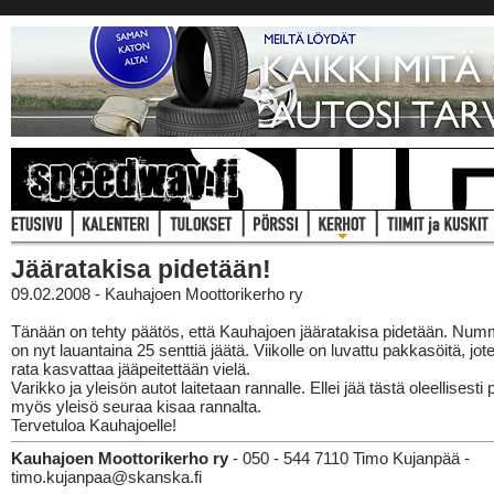
Jääratakisa pidetään!
09.02.2008 - Kauhajoen Moottorikerho ry
Tänään on tehty päätös, että Kauhajoen jääratakisa pidetään. Numm
on nyt lauantaina 25 senttiä jäätä. Viikolle on luvattu pakkasöitä, jot
rata kasvattaa jääpeitettään vielä.
Varikko ja yleisön autot laitetaan rannalle. Ellei jää tästä oleellisesti
myös yleisö seuraa kisaa rannalta.
Tervetuloa Kauhajoelle!
Kauhajoen Moottorikerho ry
- 050 - 544 7110 Timo Kujanpää -
timo.kujanpaa@skanska.fi