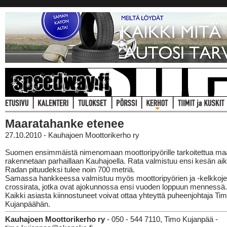
Maaratahanke etenee
27.10.2010 - Kauhajoen Moottorikerho ry
Suomen ensimmäistä nimenomaan moottoripyörille tarkoitettua ma
rakennetaan parhaillaan Kauhajoella. Rata valmistuu ensi kesän ai
Radan pituudeksi tulee noin 700 metriä.
Samassa hankkeessa valmistuu myös moottoripyörien ja -kelkkoj
crossirata, jotka ovat ajokunnossa ensi vuoden loppuun mennessä.
Kaikki asiasta kiinnostuneet voivat ottaa yhteyttä puheenjohtaja Ti
Kujanpäähän.
Kauhajoen Moottorikerho ry
- 050 - 544 7110, Timo Kujanpää -