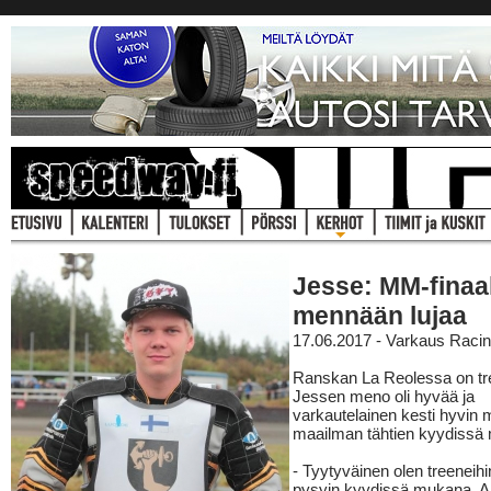
Jesse: MM-finaa
mennään lujaa
17.06.2017 - Varkaus Raci
Ranskan La Reolessa on tree
Jessen meno oli hyvää ja
varkautelainen kesti hyvin 
maailman tähtien kyydissä
- Tyytyväinen olen treeneihi
pysyin kyydissä mukana. A