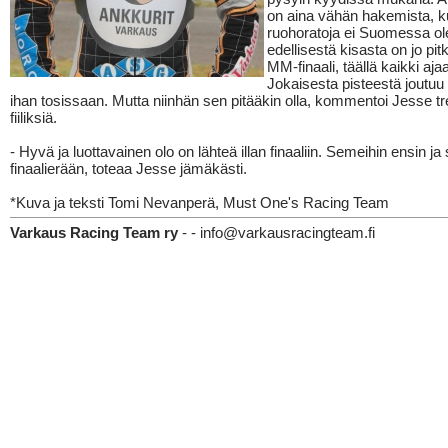
on aina vähän hakemista, k
ruohoratoja ei Suomessa ole
edellisestä kisasta on jo pit
MM-finaali, täällä kaikki ajaa
Jokaisesta pisteestä joutu
ihan tosissaan. Mutta niinhän sen pitääkin olla, kommentoi Jesse t
fiiliksiä.
- Hyvä ja luottavainen olo on lähteä illan finaaliin. Semeihin ensin ja s
finaalierään, toteaa Jesse jämäkästi.
*Kuva ja teksti Tomi Nevanperä, Must One's Racing Team
Varkaus Racing Team ry
- - info@varkausracingteam.fi