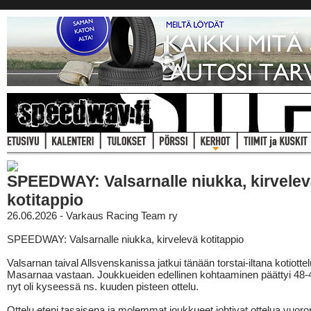
SPEEDWAY: Valsarnalle niukka, kirvele
kotitappio
26.06.2026 - Varkaus Racing Team ry
SPEEDWAY: Valsarnalle niukka, kirvelevä kotitappio
Valsarnan taival Allsvenskanissa jatkui tänään torstai-iltana kotiottel
Masarnaa vastaan. Joukkueiden edellinen kohtaaminen päättyi 48-4
nyt oli kyseessä ns. kuuden pisteen ottelu.
Ottelu eteni tasaisena ja molemmat joukkueet johtivat ottelua vuoro