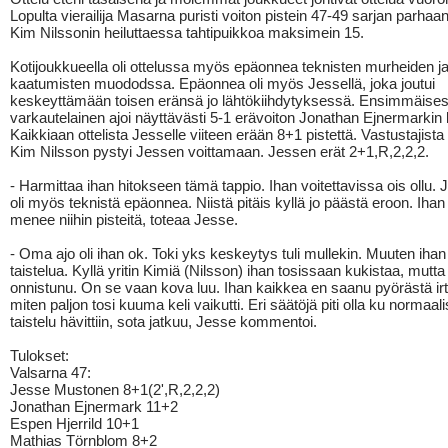
Lopulta vierailija Masarna puristi voiton pistein 47-49 sarjan parhaa
Kim Nilssonin heiluttaessa tahtipuikkoa maksimein 15.
Kotijoukkueella oli ottelussa myös epäonnea teknisten murheiden j
kaatumisten muododssa. Epäonnea oli myös Jessellä, joka joutui
keskeyttämään toisen eränsä jo lähtökiihdytyksessä. Ensimmäise
varkautelainen ajoi näyttävästi 5-1 erävoiton Jonathan Ejnermarkin
Kaikkiaan ottelista Jesselle viiteen erään 8+1 pistettä. Vastustajist
Kim Nilsson pystyi Jessen voittamaan. Jessen erät 2+1,R,2,2,2.
- Harmittaa ihan hitokseen tämä tappio. Ihan voitettavissa ois ollu.
oli myös teknistä epäonnea. Niistä pitäis kyllä jo päästä eroon. Ihan
menee niihin pisteitä, toteaa Jesse.
- Oma ajo oli ihan ok. Toki yks keskeytys tuli mullekin. Muuten iha
taistelua. Kyllä yritin Kimiä (Nilsson) ihan tosissaan kukistaa, mutta 
onnistunu. On se vaan kova luu. Ihan kaikkea en saanu pyörästä irti
miten paljon tosi kuuma keli vaikutti. Eri säätöjä piti olla ku normaali
taistelu hävittiin, sota jatkuu, Jesse kommentoi.
Tulokset:
Valsarna 47:
Jesse Mustonen 8+1(2',R,2,2,2)
Jonathan Ejnermark 11+2
Espen Hjerrild 10+1
Mathias Törnblom 8+2