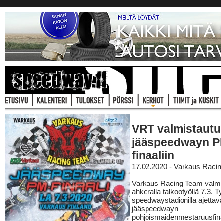
VRT valmistaut
jääspeedwayn P
finaaliin
17.02.2020 - Varkaus Raci
Varkaus Racing Team valmi
ahkeralla talkootyöllä 7.3. T
speedwaystadionilla ajetta
jääspeedwayn
pohjoismaidenmestaruusfina