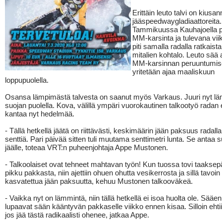
Erittäin leuto talvi on kiusan
jääspeedwaygladiaattoreita.
Tammikuussa Kauhajoella pi
MM-karsinta ja tulevana vi
piti samalla radalla ratkaist
mitalien kohtalo. Leuto sää a
MM-karsinnan peruuntumis
yritetään ajaa maaliskuun
loppupuolella.
Osansa lämpimästä talvesta on saanut myös Varkaus. Juuri nyt lä
suojan puolella. Kova, välillä ympäri vuorokautinen talkootyö radan
kantaa nyt hedelmää.
- Tällä hetkellä jäätä on riittävästi, keskimäärin jään paksuus radalla
senttiä. Pari päivää sitten tuli muutama senttimetri lunta. Se antaa 
jäälle, toteaa VRT:n puheenjohtaja Appe Mustonen.
- Talkoolaiset ovat tehneet mahtavan työn! Kun tuossa tovi taaksepä
pikku pakkasta, niin ajettiin ohuen ohutta vesikerrosta ja sillä tavo
kasvatettua jään paksuutta, kehuu Mustonen talkooväkeä.
- Vaikka nyt on lämmintä, niin tällä hetkellä ei isoa huolta ole. Sääe
lupaavat sään kääntyvän pakkaselle viikko ennen kisaa. Silloin ehtii
jos jää tästä radikaalisti ohenee, jatkaa Appe.