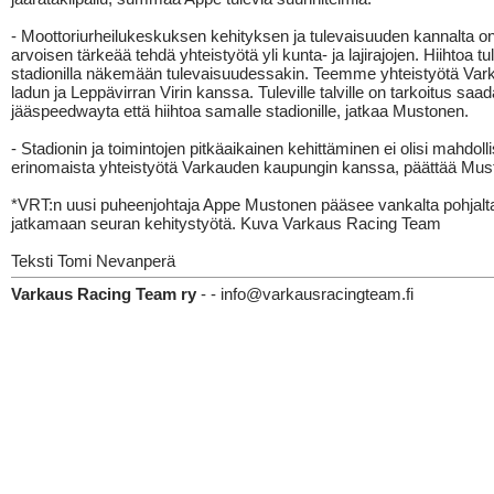
- Moottoriurheilukeskuksen kehityksen ja tulevaisuuden kannalta on
arvoisen tärkeää tehdä yhteistyötä yli kunta- ja lajirajojen. Hiihtoa tu
stadionilla näkemään tulevaisuudessakin. Teemme yhteistyötä Va
ladun ja Leppävirran Virin kanssa. Tuleville talville on tarkoitus saa
jääspeedwayta että hiihtoa samalle stadionille, jatkaa Mustonen.
- Stadionin ja toimintojen pitkäaikainen kehittäminen ei olisi mahdoll
erinomaista yhteistyötä Varkauden kaupungin kanssa, päättää Mus
*VRT:n uusi puheenjohtaja Appe Mustonen pääsee vankalta pohjalt
jatkamaan seuran kehitystyötä. Kuva Varkaus Racing Team
Teksti Tomi Nevanperä
Varkaus Racing Team ry
- - info@varkausracingteam.fi