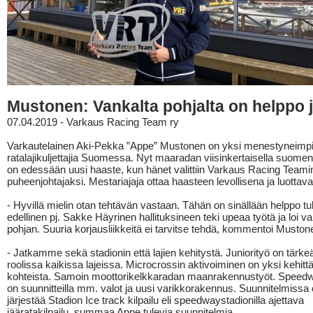
Mustonen: Vankalta pohjalta on helppo 
07.04.2019 - Varkaus Racing Team ry
Varkautelainen Aki-Pekka ”Appe” Mustonen on yksi menestyneimp
ratalajikuljettajia Suomessa. Nyt maaradan viisinkertaisella suomen
on edessään uusi haaste, kun hänet valittiin Varkaus Racing Teami
puheenjohtajaksi. Mestariajaja ottaa haasteen levollisena ja luottav
- Hyvillä mielin otan tehtävän vastaan. Tähän on sinällään helppo tul
edellinen pj. Sakke Häyrinen hallituksineen teki upeaa työtä ja loi v
pohjan. Suuria korjausliikkeitä ei tarvitse tehdä, kommentoi Muston
- Jatkamme sekä stadionin että lajien kehitystä. Juniorityö on tärk
roolissa kaikissa lajeissa. Microcrossin aktivoiminen on yksi kehit
kohteista. Samoin moottorikelkkaradan maanrakennustyöt. Speedw
on suunnitteilla mm. valot ja uusi varikkorakennus. Suunnitelmiss
järjestää Stadion Ice track kilpailu eli speedwaystadionilla ajettava
jääratakilpailu, summaa Appe tulevia suunnitelmia.