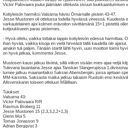
Victor Palovaara joutui jäämään ottelusta sivuun loukkaantumisen 
Kotiyleisön harmiksi Valsarna hävisi Örnarnalle pistein 43-47.
Jesse Mustonen oli ottelussa todella hyvässä vireessä. Kuudesta e
varkautelainen ajoi kolmen erävoiton siivittämänä 15+1 pistettä olle
kotijoukkueen paras pistemies.
- Hyvä ottelu, vaikka tottakai tappio kotiyleisön edessä harmittaa. O
ihan hyvää, vaikka kisoja en vielä hirveästi tällä kaudella ole ajanut.
ainakin tuli paljon. Tänään startit lähti hyvin, uusi moottori toimii hyv
on hyvä jatkaa, kommentoi Jesse.
Mustosen kausi jatkuu tiiviinä, sillä viikon sisään mies ajaa neljä kilp
Tulevana lauantaina Jesse ajaa Tanskan Slangerupissa 1.divisionaa 
turnee jatkuu maanantaiksi Saksan Abensbergiin, jossa ajetaan s
MM-karsinta. Saksasta matka jatkuu takaisin Ruotsiin ensi keskivii
Allsvenskanin toiseen otteluun Målillaan.
Tulokset:
Valsarna 43:
Victor Palovaara R/R
Rasmus Broberg 11
Jesse Mustonen 15 (2,3,3,2,2+1,3)
Glenn Moi 5
Tomas Jonasson 9
Adrian Bergqvist 3