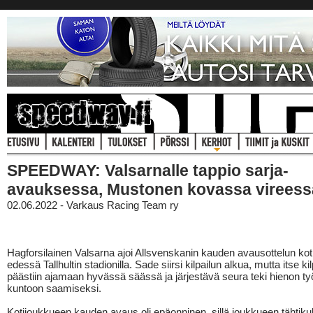
SPEEDWAY: Valsarnalle tappio sarja-
avauksessa, Mustonen kovassa vireess
02.06.2022 - Varkaus Racing Team ry
Hagforsilainen Valsarna ajoi Allsvenskanin kauden avausottelun kot
edessä Tallhultin stadionilla. Sade siirsi kilpailun alkua, mutta itse kil
päästiin ajamaan hyvässä säässä ja järjestävä seura teki hienon t
kuntoon saamiseksi.
Kotijoukkueen kauden avaus oli epäonninen, sillä joukkueen tähtikul