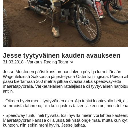
Jesse tyytyväinen kauden avaukseen
31.03.2018 - Varkaus Racing Team ry
Jesse Mustonen pääsi karistamaan talven pölyt ja lumet tänään
Wagenfeldissä Saksassa järjestetyssä Östertrainingissa. Päivän a
pääsi kiertämään 360 metriä pitkää ovaalia sekä speedway-että
maaratapyörällä. Varkautelainen ratalajiässä oli tyytyväinen harjoit
antiin.
- Oikeen hyvin meni, tyytyväinen olen. Ajo tuntui luontevalta heti, ei 
semmoista tahmeaa, niin kuin joskus talven jälkeen on, mies toteaa
- Speedway tuntui heti hyvältä, tosi hyvillä mielin voi lähteä kauteen
Maaratapyörän kanssa oli alussa teknistä ongelmaa, mutta kun kytk
kuntoon, niin sekin meni hyvin, Jesse jatkaa.