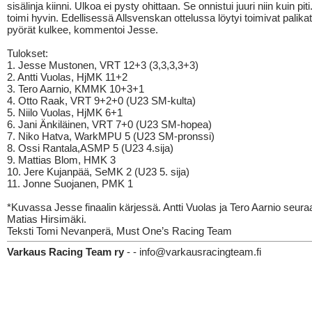
sisälinja kiinni. Ulkoa ei pysty ohittaan. Se onnistui juuri niin kuin pit
toimi hyvin. Edellisessä Allsvenskan ottelussa löytyi toimivat palikat
pyörät kulkee, kommentoi Jesse.
Tulokset:
1. Jesse Mustonen, VRT 12+3 (3,3,3,3+3)
2. Antti Vuolas, HjMK 11+2
3. Tero Aarnio, KMMK 10+3+1
4. Otto Raak, VRT 9+2+0 (U23 SM-kulta)
5. Niilo Vuolas, HjMK 6+1
6. Jani Änkiläinen, VRT 7+0 (U23 SM-hopea)
7. Niko Hatva, WarkMPU 5 (U23 SM-pronssi)
8. Ossi Rantala,ASMP 5 (U23 4.sija)
9. Mattias Blom, HMK 3
10. Jere Kujanpää, SeMK 2 (U23 5. sija)
11. Jonne Suojanen, PMK 1
*Kuvassa Jesse finaalin kärjessä. Antti Vuolas ja Tero Aarnio seur
Matias Hirsimäki.
Teksti Tomi Nevanperä, Must One’s Racing Team
Varkaus Racing Team ry
- - info@varkausracingteam.fi