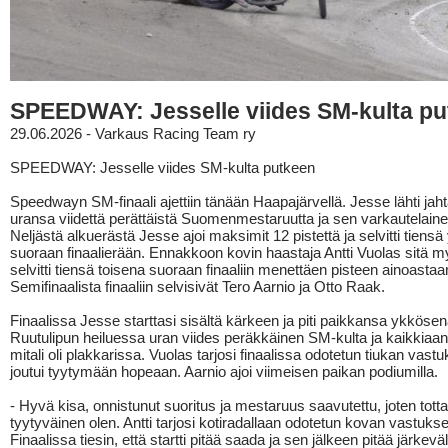
SPEEDWAY: Jesselle viides SM-kulta p
29.06.2026 - Varkaus Racing Team ry
SPEEDWAY: Jesselle viides SM-kulta putkeen
Speedwayn SM-finaali ajettiin tänään Haapajärvellä. Jesse lähti ja
uransa viidettä perättäistä Suomenmestaruutta ja sen varkautelaine
Neljästä alkuerästä Jesse ajoi maksimit 12 pistettä ja selvitti tiens
suoraan finaalierään. Ennakkoon kovin haastaja Antti Vuolas sitä my
selvitti tiensä toisena suoraan finaaliin menettäen pisteen ainoastaa
Semifinaalista finaaliin selvisivät Tero Aarnio ja Otto Raak.
Finaalissa Jesse starttasi sisältä kärkeen ja piti paikkansa ykkösen
Ruutulipun heiluessa uran viides peräkkäinen SM-kulta ja kaikkiaa
mitali oli plakkarissa. Vuolas tarjosi finaalissa odotetun tiukan vas
joutui tyytymään hopeaan. Aarnio ajoi viimeisen paikan podiumilla.
- Hyvä kisa, onnistunut suoritus ja mestaruus saavutettu, joten totta
tyytyväinen olen. Antti tarjosi kotiradallaan odotetun kovan vastuks
Finaalissa tiesin, että startti pitää saada ja sen jälkeen pitää järkeväl