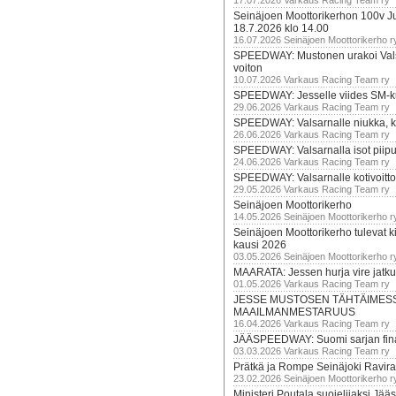
17.07.2026 Varkaus Racing Team ry
Seinäjoen Moottorikerhon 100v Ju
18.7.2026 klo 14.00
16.07.2026 Seinäjoen Moottorikerho r
SPEEDWAY: Mustonen urakoi Vals
voiton
10.07.2026 Varkaus Racing Team ry
SPEEDWAY: Jesselle viides SM-k
29.06.2026 Varkaus Racing Team ry
SPEEDWAY: Valsarnalle niukka, ki
26.06.2026 Varkaus Racing Team ry
SPEEDWAY: Valsarnalla isot piip
24.06.2026 Varkaus Racing Team ry
SPEEDWAY: Valsarnalle kotivoitto
29.05.2026 Varkaus Racing Team ry
Seinäjoen Moottorikerho
14.05.2026 Seinäjoen Moottorikerho r
Seinäjoen Moottorikerho tulevat ki
kausi 2026
03.05.2026 Seinäjoen Moottorikerho r
MAARATA: Jessen hurja vire jatk
01.05.2026 Varkaus Racing Team ry
JESSE MUSTOSEN TÄHTÄIMES
MAAILMANMESTARUUS
16.04.2026 Varkaus Racing Team ry
JÄÄSPEEDWAY: Suomi sarjan fina
03.03.2026 Varkaus Racing Team ry
Prätkä ja Rompe Seinäjoki Ravira
23.02.2026 Seinäjoen Moottorikerho r
Ministeri Poutala suojelijaksi J