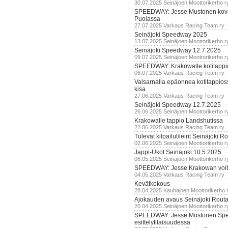
30.07.2025 Seinäjoen Moottorikerho r
SPEEDWAY: Jesse Mustonen kov
Puolassa
27.07.2025 Varkaus Racing Team ry
Seinäjoki Speedway 2025
13.07.2025 Seinäjoen Moottorikerho r
Seinäjoki Speedway 12.7.2025
09.07.2025 Seinäjoen Moottorikerho r
SPEEDWAY: Krakowalle kotitappi
06.07.2025 Varkaus Racing Team ry
Valsarnalla epäonnea kotitappios
kisa
27.06.2025 Varkaus Racing Team ry
Seinäjoki Speedway 12.7.2025
26.06.2025 Seinäjoen Moottorikerho r
Krakowalle tappio Landshutissa
22.06.2025 Varkaus Racing Team ry
Tulevat kilpailut/leirit Seinäjoki R
02.06.2025 Seinäjoen Moottorikerho r
Jappi-Ukot Seinäjoki 10.5.2025
06.05.2025 Seinäjoen Moottorikerho r
SPEEDWAY: Jesse Krakowan voit
04.05.2025 Varkaus Racing Team ry
Kevätkokous
28.04.2025 Kauhajoen Moottorikerho 
Ajokauden avaus Seinäjoki Routa
20.04.2025 Seinäjoen Moottorikerho r
SPEEDWAY: Jesse Mustonen Sp
esittelytilaisuudessa