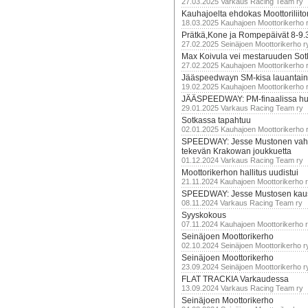
27.03.2025 Varkaus Racing Team ry
Kauhajoelta ehdokas Moottoriliito
18.03.2025 Kauhajoen Moottorikerho 
Prätkä,Kone ja Rompepäivät 8-9.
27.02.2025 Seinäjoen Moottorikerho r
Max Koivula vei mestaruuden So
27.02.2025 Kauhajoen Moottorikerho 
Jääspeedwayn SM-kisa lauantai
19.02.2025 Kauhajoen Moottorikerho 
JÄÄSPEEDWAY: PM-finaalissa hur
29.01.2025 Varkaus Racing Team ry
Sotkassa tapahtuu
02.01.2025 Kauhajoen Moottorikerho 
SPEEDWAY: Jesse Mustonen vahv
tekevän Krakowan joukkuetta
01.12.2024 Varkaus Racing Team ry
Moottorikerhon hallitus uudistui
21.11.2024 Kauhajoen Moottorikerho 
SPEEDWAY: Jesse Mustosen kau
08.11.2024 Varkaus Racing Team ry
Syyskokous
07.11.2024 Kauhajoen Moottorikerho 
Seinäjoen Moottorikerho
02.10.2024 Seinäjoen Moottorikerho r
Seinäjoen Moottorikerho
23.09.2024 Seinäjoen Moottorikerho r
FLAT TRACKIA Varkaudessa
13.09.2024 Varkaus Racing Team ry
Seinäjoen Moottorikerho