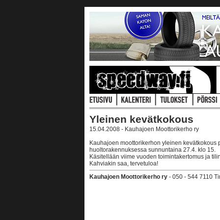
Yleinen kevätkokous
15.04.2008 - Kauhajoen Moottorikerho ry
Kauhajoen moottorikerhon yleinen kevätkokous
huoltorakennuksessa sunnuntaina 27.4. klo 15.
Käsitellään viime vuoden toimintakertomus ja tili
Kahviakin saa, tervetuloa!
Kauhajoen Moottorikerho ry
- 050 - 544 7110 T