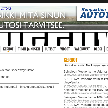
 pidetään speedwaypuiston
Seinäjoen Moottorikerho Veteraan
25.07.2026 Seinäjoen Moottorikerho r
npäätös.
SPEEDWAY: Valsarna varmisti koti
playoffpaikan
24.07.2026 Varkaus Racing Team ry
imo Kujanpää - timo.kujanpaa@skanska.fi
Seinäjoen Moottorikerho 100v Juh
19.07.2026 Seinäjoen Moottorikerho r
Seinäjoen Moottorikerho 100v Ju
17.07.2026 Seinäjoen Moottorikerho r
SPEEDWAY: Valsarnalle huipputär