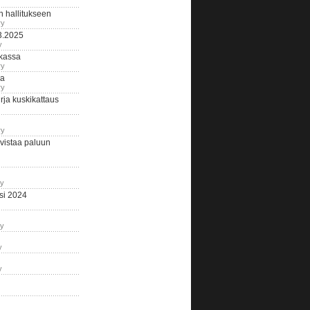
n hallitukseen
ry
3.2025
y
tkassa
ry
na
ry
ja kuskikattaus
ry
istaa paluun
ry
si 2024
ry
y
y