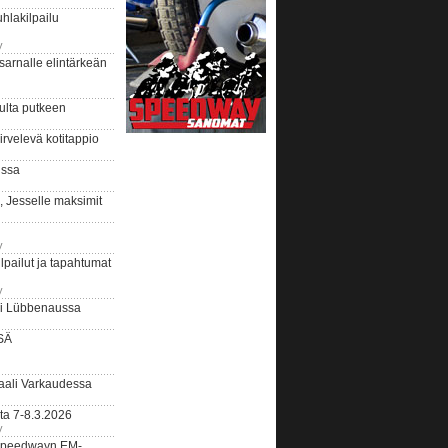
hlakilpailu
y
arnalle elintärkeän
ulta putkeen
rvelevä kotitappio
ussa
, Jesselle maksimit
y
lpailut ja tapahtumat
y
ui Lübbenaussa
SÄ
ali Varkaudessa
ta 7-8.3.2026
y
ääspeedwayn EM-