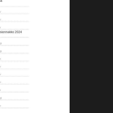
sa
y
y
y
siennakko 2024
ry
ry
y
y
y
y
y
ry
y