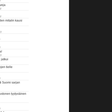
y
iveja
ry
ry
en mitalin kausi
ry
y
y
a!
ry
jatkui
en tielle
y
i Suomi sarjan
ustonen tyytyväinen
y