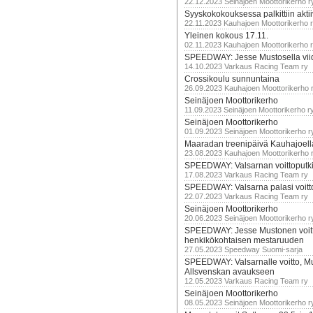
22.12.2023 Seinäjoen Moottorikerho r
Syyskokokouksessa palkittiin akti
22.11.2023 Kauhajoen Moottorikerho 
Yleinen kokous 17.11.
02.11.2023 Kauhajoen Moottorikerho 
SPEEDWAY: Jesse Mustosella viid
14.10.2023 Varkaus Racing Team ry
Crossikoulu sunnuntaina
26.09.2023 Kauhajoen Moottorikerho 
Seinäjoen Moottorikerho
11.09.2023 Seinäjoen Moottorikerho r
Seinäjoen Moottorikerho
01.09.2023 Seinäjoen Moottorikerho r
Maaradan treenipäivä Kauhajoell
23.08.2023 Kauhajoen Moottorikerho 
SPEEDWAY: Valsarnan voittoputki 
17.08.2023 Varkaus Racing Team ry
SPEEDWAY: Valsarna palasi voittoj
22.07.2023 Varkaus Racing Team ry
Seinäjoen Moottorikerho
20.06.2023 Seinäjoen Moottorikerho r
SPEEDWAY: Jesse Mustonen voitt
henkikökohtaisen mestaruuden
27.05.2023 Speedway Suomi-sarja
SPEEDWAY: Valsarnalle voitto, M
Allsvenskan avaukseen
12.05.2023 Varkaus Racing Team ry
Seinäjoen Moottorikerho
08.05.2023 Seinäjoen Moottorikerho r