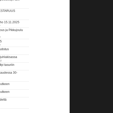
ESTARUUS
rho 15.11.2025
y
us ja Pikkujoulu
y
25
y
tistus
 juhlakisassa
ry
i tasuriin
kaudessa 30-
putkeen
putkeen
deltä