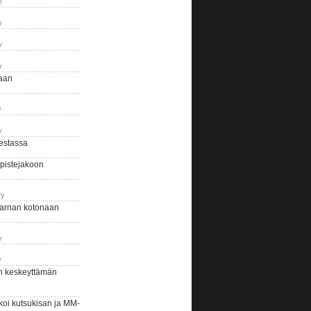
y
y
y
y
naan
y
y
estassa
pistejakoon
ry
arnan kotonaan
y
y
n keskeyttämän
i kutsukisan ja MM-