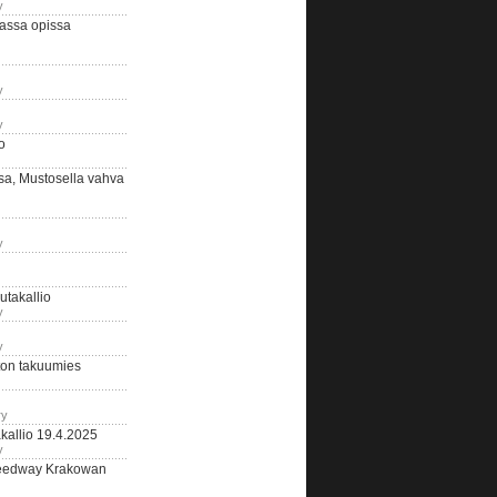
y
assa opissa
y
y
o
sa, Mustosella vahva
y
outakallio
y
y
on takuumies
ry
kallio 19.4.2025
y
eedway Krakowan