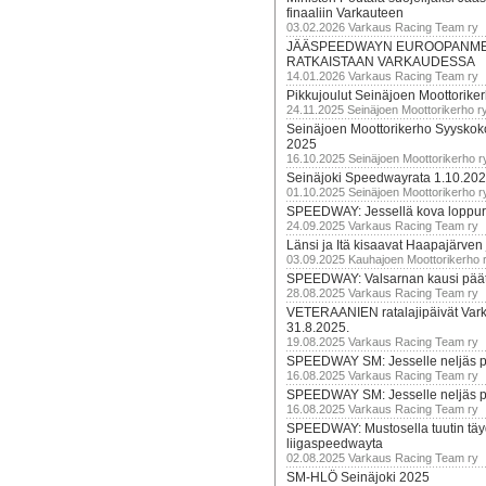
finaaliin Varkauteen
03.02.2026 Varkaus Racing Team ry
JÄÄSPEEDWAYN EUROOPANM
RATKAISTAAN VARKAUDESSA
14.01.2026 Varkaus Racing Team ry
Pikkujoulut Seinäjoen Moottorike
24.11.2025 Seinäjoen Moottorikerho r
Seinäjoen Moottorikerho Syyskoko
2025
16.10.2025 Seinäjoen Moottorikerho r
Seinäjoki Speedwayrata 1.10.20
01.10.2025 Seinäjoen Moottorikerho r
SPEEDWAY: Jessellä kova loppuru
24.09.2025 Varkaus Racing Team ry
Länsi ja Itä kisaavat Haapajärven
03.09.2025 Kauhajoen Moottorikerho 
SPEEDWAY: Valsarnan kausi päätty
28.08.2025 Varkaus Racing Team ry
VETERAANIEN ratalajipäivät Var
31.8.2025.
19.08.2025 Varkaus Racing Team ry
SPEEDWAY SM: Jesselle neljäs 
16.08.2025 Varkaus Racing Team ry
SPEEDWAY SM: Jesselle neljäs 
16.08.2025 Varkaus Racing Team ry
SPEEDWAY: Mustosella tuutin täy
liigaspeedwayta
02.08.2025 Varkaus Racing Team ry
SM-HLÖ Seinäjoki 2025