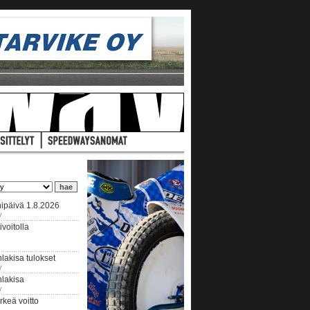
ipäivä 1.8.2026
y
voitolla
lakisa tulokset
y
hlakisa
y
keä voitto