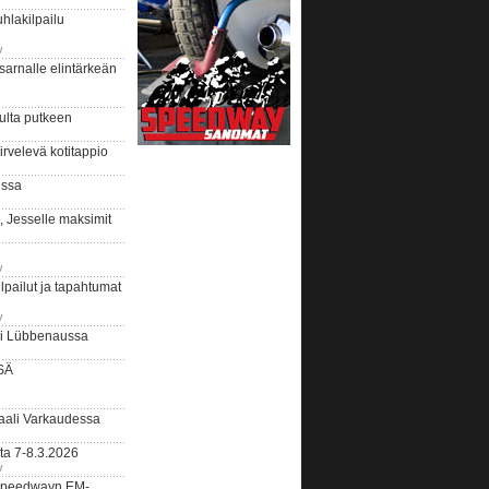
hlakilpailu
y
arnalle elintärkeän
ulta putkeen
rvelevä kotitappio
ussa
, Jesselle maksimit
y
lpailut ja tapahtumat
y
ui Lübbenaussa
SÄ
ali Varkaudessa
ta 7-8.3.2026
y
ääspeedwayn EM-