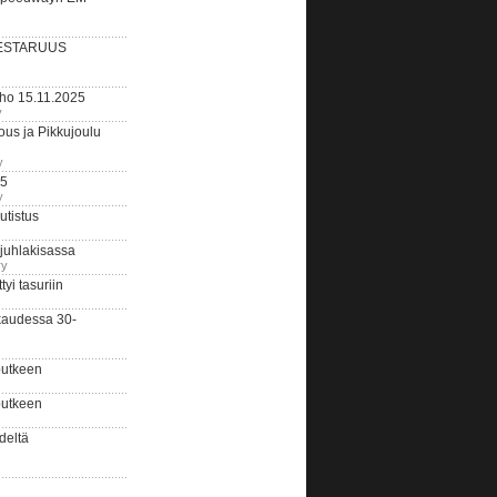
ESTARUUS
rho 15.11.2025
y
us ja Pikkujoulu
y
25
y
tistus
 juhlakisassa
ry
i tasuriin
kaudessa 30-
putkeen
putkeen
deltä