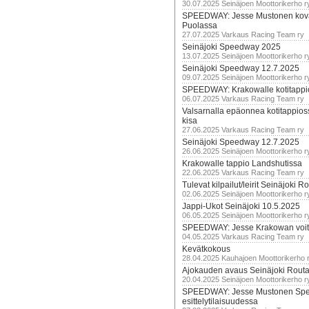
30.07.2025 Seinäjoen Moottorikerho r
SPEEDWAY: Jesse Mustonen kov
Puolassa
27.07.2025 Varkaus Racing Team ry
Seinäjoki Speedway 2025
13.07.2025 Seinäjoen Moottorikerho r
Seinäjoki Speedway 12.7.2025
09.07.2025 Seinäjoen Moottorikerho r
SPEEDWAY: Krakowalle kotitappi
06.07.2025 Varkaus Racing Team ry
Valsarnalla epäonnea kotitappios
kisa
27.06.2025 Varkaus Racing Team ry
Seinäjoki Speedway 12.7.2025
26.06.2025 Seinäjoen Moottorikerho r
Krakowalle tappio Landshutissa
22.06.2025 Varkaus Racing Team ry
Tulevat kilpailut/leirit Seinäjoki R
02.06.2025 Seinäjoen Moottorikerho r
Jappi-Ukot Seinäjoki 10.5.2025
06.05.2025 Seinäjoen Moottorikerho r
SPEEDWAY: Jesse Krakowan voit
04.05.2025 Varkaus Racing Team ry
Kevätkokous
28.04.2025 Kauhajoen Moottorikerho 
Ajokauden avaus Seinäjoki Routa
20.04.2025 Seinäjoen Moottorikerho r
SPEEDWAY: Jesse Mustonen Sp
esittelytilaisuudessa