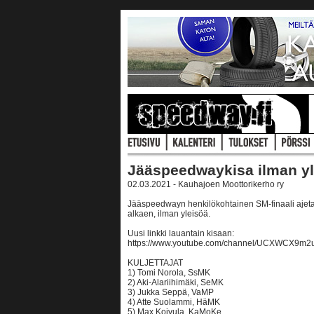
Jääspeedwaykisa ilman yl
02.03.2021 - Kauhajoen Moottorikerho ry
Jääspeedwayn henkilökohtainen SM-finaali ajetaa
alkaen, ilman yleisöä.
Uusi linkki lauantain kisaan:
https://www.youtube.com/channel/UCXWCX9m
KULJETTAJAT
1) Tomi Norola, SsMK
2) Aki-Alariihimäki, SeMK
3) Jukka Seppä, VaMP
4) Atte Suolammi, HäMK
5) Max Koivula, KaMoKe