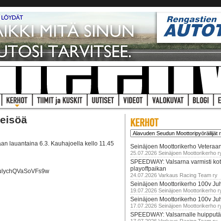
eisöä
n lauantaina 6.3. Kauhajoella kello 11.45
Seinäjoen Moottorikerho Veteraan
25.07.2026 Seinäjoen Moottorikerho r
SPEEDWAY: Valsarna varmisti koti
playoffpaikan
2ulychQVaSoVFs9w
24.07.2026 Varkaus Racing Team ry
Seinäjoen Moottorikerho 100v Juh
19.07.2026 Seinäjoen Moottorikerho r
Seinäjoen Moottorikerho 100v Ju
17.07.2026 Seinäjoen Moottorikerho r
SPEEDWAY: Valsarnalle huipputär