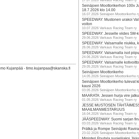
17.07.2026 Varkaus Racing Team ry
Seinäjoen Moottorikerhon 100v Ju
18.7.2026 klo 14.00
16.07.2026 Seinäjoen Moottorikerho r
SPEEDWAY: Mustonen urakoi Vals
voiton
10.07.2026 Varkaus Racing Team ry
SPEEDWAY: Jesselle viides SM-k
29.06.2026 Varkaus Racing Team ry
SPEEDWAY: Valsarnalle niukka, ki
26.06.2026 Varkaus Racing Team ry
SPEEDWAY: Valsarnalla isot piip
24.06.2026 Varkaus Racing Team ry
SPEEDWAY: Valsarnalle kotivoitto
29.05.2026 Varkaus Racing Team ry
Timo Kujanpää - timo.kujanpaa@skanska.fi
Seinäjoen Moottorikerho
14.05.2026 Seinäjoen Moottorikerho r
Seinäjoen Moottorikerho tulevat ki
kausi 2026
03.05.2026 Seinäjoen Moottorikerho r
MAARATA: Jessen hurja vire jatk
01.05.2026 Varkaus Racing Team ry
JESSE MUSTOSEN TÄHTÄIMES
MAAILMANMESTARUUS
16.04.2026 Varkaus Racing Team ry
JÄÄSPEEDWAY: Suomi sarjan fina
03.03.2026 Varkaus Racing Team ry
Prätkä ja Rompe Seinäjoki Ravira
23.02.2026 Seinäjoen Moottorikerho r
Ministeri Poutala suojelijaksi J