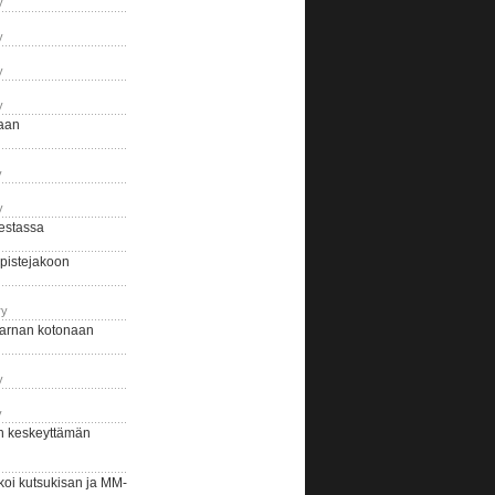
y
y
y
y
naan
y
y
estassa
pistejakoon
ry
arnan kotonaan
y
y
n keskeyttämän
i kutsukisan ja MM-