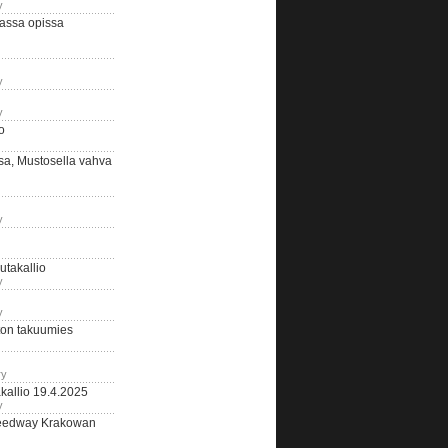
y
assa opissa
y
y
o
sa, Mustosella vahva
y
outakallio
y
y
on takuumies
ry
kallio 19.4.2025
y
eedway Krakowan