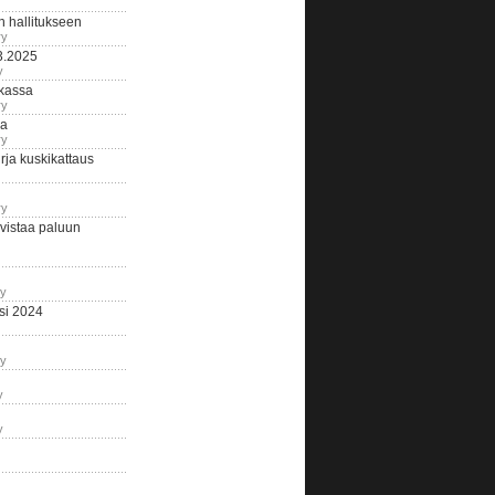
n hallitukseen
ry
3.2025
y
tkassa
ry
na
ry
ja kuskikattaus
ry
istaa paluun
ry
si 2024
ry
y
y