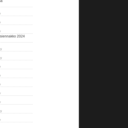
sa
y
y
y
siennakko 2024
ry
ry
y
y
y
y
y
ry
y