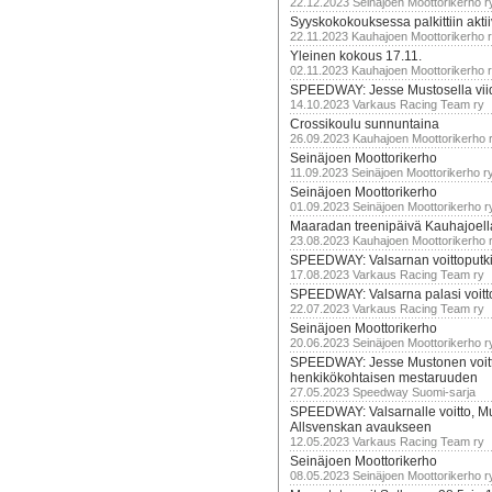
22.12.2023 Seinäjoen Moottorikerho r
Syyskokokouksessa palkittiin akti
22.11.2023 Kauhajoen Moottorikerho 
Yleinen kokous 17.11.
02.11.2023 Kauhajoen Moottorikerho 
SPEEDWAY: Jesse Mustosella viid
14.10.2023 Varkaus Racing Team ry
Crossikoulu sunnuntaina
26.09.2023 Kauhajoen Moottorikerho 
Seinäjoen Moottorikerho
11.09.2023 Seinäjoen Moottorikerho r
Seinäjoen Moottorikerho
01.09.2023 Seinäjoen Moottorikerho r
Maaradan treenipäivä Kauhajoell
23.08.2023 Kauhajoen Moottorikerho 
SPEEDWAY: Valsarnan voittoputki 
17.08.2023 Varkaus Racing Team ry
SPEEDWAY: Valsarna palasi voittoj
22.07.2023 Varkaus Racing Team ry
Seinäjoen Moottorikerho
20.06.2023 Seinäjoen Moottorikerho r
SPEEDWAY: Jesse Mustonen voitt
henkikökohtaisen mestaruuden
27.05.2023 Speedway Suomi-sarja
SPEEDWAY: Valsarnalle voitto, M
Allsvenskan avaukseen
12.05.2023 Varkaus Racing Team ry
Seinäjoen Moottorikerho
08.05.2023 Seinäjoen Moottorikerho r