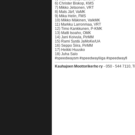
6) Christer Biskop, KMS
7) Mikko Jetsonen, VRT
8) Mats Järf, VaMK
9) Mika Helin, FMS
10) Mikko Mäkinen, ValkMK
11) Markku Larronmaa, VRT
12) Timo Kankkunen, P-KMK
13) Matti Isoaho, OMK
14) Jani Koivula, PirMM
15) Rami Systä JaMoKe/UA
16) Seppo Siira, PirMM
17) Heikki Huusko
18) Juha Salo
#speedwaysm #speedwayliiga #speedwayfi
Kauhajoen Moottorikerho ry
- 050 - 544 7110, 