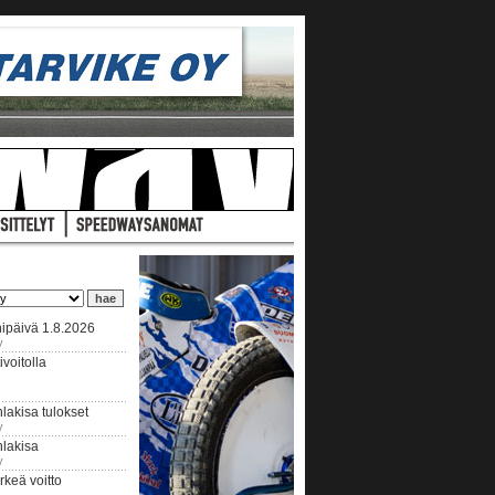
ipäivä 1.8.2026
y
voitolla
lakisa tulokset
y
hlakisa
y
keä voitto