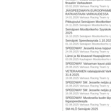
finaaliin Varkauteen
03.02.2026 Varkaus Racing Team ry
JÄÄSPEEDWAYN EUROOPANM
RATKAISTAAN VARKAUDESSA
14.01.2026 Varkaus Racing Team ry
Pikkujoulut Seinäjoen Moottorike
24.11.2025 Seinäjoen Moottorikerho r
Seinäjoen Moottorikerho Syyskoko
2025
16.10.2025 Seinäjoen Moottorikerho r
Seinäjoki Speedwayrata 1.10.20
01.10.2025 Seinäjoen Moottorikerho r
SPEEDWAY: Jessellä kova loppuru
24.09.2025 Varkaus Racing Team ry
Länsi ja Itä kisaavat Haapajärven
03.09.2025 Kauhajoen Moottorikerho 
SPEEDWAY: Valsarnan kausi päätty
28.08.2025 Varkaus Racing Team ry
VETERAANIEN ratalajipäivät Var
31.8.2025.
19.08.2025 Varkaus Racing Team ry
SPEEDWAY SM: Jesselle neljäs 
16.08.2025 Varkaus Racing Team ry
SPEEDWAY SM: Jesselle neljäs 
16.08.2025 Varkaus Racing Team ry
SPEEDWAY: Mustosella tuutin täy
liigaspeedwayta
02.08.2025 Varkaus Racing Team ry
SM-HLÖ Seinäjoki 2025