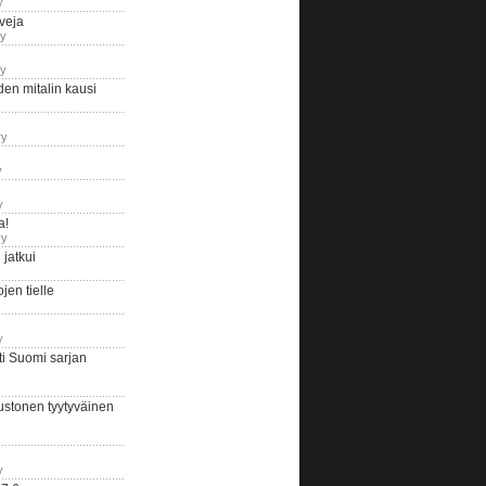
y
iveja
ry
ry
en mitalin kausi
ry
y
y
a!
ry
jatkui
en tielle
y
i Suomi sarjan
ustonen tyytyväinen
y