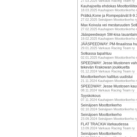
27.03.2025 Varkaus Racing Team ry
Kauhajoelta ehdokas Moottoriliito
18.03.2025 Kauhajoen Moottorikerho 
Prätkä,Kone ja Rompepäivät 8-9.
27.02.2025 Seinäjoen Moottorikerho r
Max Koivula vei mestaruuden So
27.02.2025 Kauhajoen Moottorikerho 
Jääspeedwayn SM-kisa lauantai
19.02.2025 Kauhajoen Moottorikerho 
JÄÄSPEEDWAY: PM-finaalissa hur
29.01.2025 Varkaus Racing Team ry
Sotkassa tapahtuu
02.01.2025 Kauhajoen Moottorikerho 
SPEEDWAY: Jesse Mustonen vahv
tekevän Krakowan joukkuetta
01.12.2024 Varkaus Racing Team ry
Moottorikerhon hallitus uudistui
21.11.2024 Kauhajoen Moottorikerho 
SPEEDWAY: Jesse Mustosen kau
08.11.2024 Varkaus Racing Team ry
Syyskokous
07.11.2024 Kauhajoen Moottorikerho 
Seinäjoen Moottorikerho
02.10.2024 Seinäjoen Moottorikerho r
Seinäjoen Moottorikerho
23.09.2024 Seinäjoen Moottorikerho r
FLAT TRACKIA Varkaudessa
13.09.2024 Varkaus Racing Team ry
Seinäjoen Moottorikerho