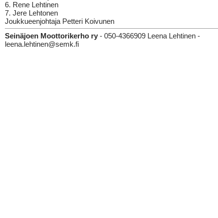
6. Rene Lehtinen
7. Jere Lehtonen
Joukkueenjohtaja Petteri Koivunen
Seinäjoen Moottorikerho ry
- 050-4366909 Leena Lehtinen -
leena.lehtinen@semk.fi