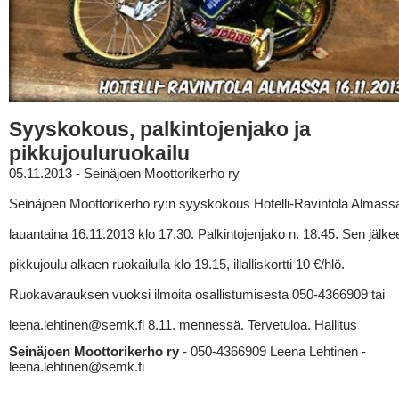
Syyskokous, palkintojenjako ja
pikkujouluruokailu
05.11.2013 - Seinäjoen Moottorikerho ry
Seinäjoen Moottorikerho ry:n syyskokous Hotelli-Ravintola Almass
lauantaina 16.11.2013 klo 17.30. Palkintojenjako n. 18.45. Sen jälke
pikkujoulu alkaen ruokailulla klo 19.15, illalliskortti 10 €/hlö.
Ruokavarauksen vuoksi ilmoita osallistumisesta 050-4366909 tai
leena.lehtinen@semk.fi 8.11. mennessä. Tervetuloa. Hallitus
Seinäjoen Moottorikerho ry
- 050-4366909 Leena Lehtinen -
leena.lehtinen@semk.fi