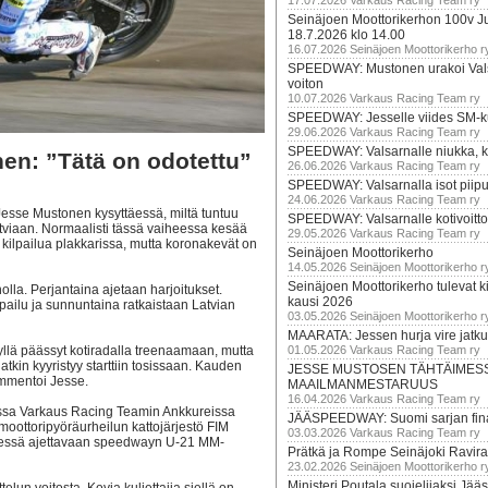
17.07.2026 Varkaus Racing Team ry
Seinäjoen Moottorikerhon 100v Ju
18.7.2026 klo 14.00
16.07.2026 Seinäjoen Moottorikerho r
SPEEDWAY: Mustonen urakoi Vals
voiton
10.07.2026 Varkaus Racing Team ry
SPEEDWAY: Jesselle viides SM-k
29.06.2026 Varkaus Racing Team ry
SPEEDWAY: Valsarnalle niukka, ki
n: ”Tätä on odotettu”
26.06.2026 Varkaus Racing Team ry
SPEEDWAY: Valsarnalla isot piip
24.06.2026 Varkaus Racing Team ry
Jesse Mustonen kysyttäessä, miltä tuntuu
SPEEDWAY: Valsarnalle kotivoitto
tviaan. Normaalisti tässä vaiheessa kesää
29.05.2026 Varkaus Racing Team ry
kilpailua plakkarissa, mutta koronakevät on
Seinäjoen Moottorikerho
14.05.2026 Seinäjoen Moottorikerho r
Seinäjoen Moottorikerho tulevat ki
lla. Perjantaina ajetaan harjoitukset.
kausi 2026
pailu ja sunnuntaina ratkaistaan Latvian
03.05.2026 Seinäjoen Moottorikerho r
MAARATA: Jessen hurja vire jatk
llä päässyt kotiradalla treenaamaan, mutta
01.05.2026 Varkaus Racing Team ry
jatkin kyyristyy starttiin tosissaan. Kauden
JESSE MUSTOSEN TÄHTÄIMES
ommentoi Jesse.
MAAILMANMESTARUUS
16.04.2026 Varkaus Racing Team ry
essa Varkaus Racing Teamin Ankkureissa
JÄÄSPEEDWAY: Suomi sarjan fina
oottoripyöräurheilun kattojärjestö FIM
03.03.2026 Varkaus Racing Team ry
cessä ajettavaan speedwayn U-21 MM-
Prätkä ja Rompe Seinäjoki Ravira
23.02.2026 Seinäjoen Moottorikerho r
Ministeri Poutala suojelijaksi J