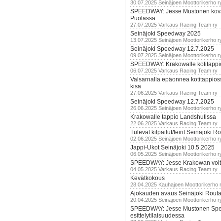
30.07.2025 Seinäjoen Moottorikerho r
SPEEDWAY: Jesse Mustonen kov
Puolassa
27.07.2025 Varkaus Racing Team ry
Seinäjoki Speedway 2025
13.07.2025 Seinäjoen Moottorikerho r
Seinäjoki Speedway 12.7.2025
09.07.2025 Seinäjoen Moottorikerho r
SPEEDWAY: Krakowalle kotitappi
06.07.2025 Varkaus Racing Team ry
Valsarnalla epäonnea kotitappios
kisa
27.06.2025 Varkaus Racing Team ry
Seinäjoki Speedway 12.7.2025
26.06.2025 Seinäjoen Moottorikerho r
Krakowalle tappio Landshutissa
22.06.2025 Varkaus Racing Team ry
Tulevat kilpailut/leirit Seinäjoki R
02.06.2025 Seinäjoen Moottorikerho r
Jappi-Ukot Seinäjoki 10.5.2025
06.05.2025 Seinäjoen Moottorikerho r
SPEEDWAY: Jesse Krakowan voit
04.05.2025 Varkaus Racing Team ry
Kevätkokous
28.04.2025 Kauhajoen Moottorikerho 
Ajokauden avaus Seinäjoki Routa
20.04.2025 Seinäjoen Moottorikerho r
SPEEDWAY: Jesse Mustonen Sp
esittelytilaisuudessa