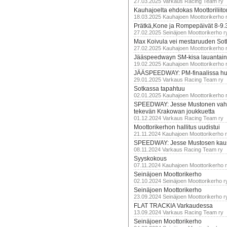
27.03.2025 Varkaus Racing Team ry
Kauhajoelta ehdokas Moottoriliito
18.03.2025 Kauhajoen Moottorikerho 
Prätkä,Kone ja Rompepäivät 8-9.
27.02.2025 Seinäjoen Moottorikerho r
Max Koivula vei mestaruuden So
27.02.2025 Kauhajoen Moottorikerho 
Jääspeedwayn SM-kisa lauantai
19.02.2025 Kauhajoen Moottorikerho 
JÄÄSPEEDWAY: PM-finaalissa hur
29.01.2025 Varkaus Racing Team ry
Sotkassa tapahtuu
02.01.2025 Kauhajoen Moottorikerho 
SPEEDWAY: Jesse Mustonen vahv
tekevän Krakowan joukkuetta
01.12.2024 Varkaus Racing Team ry
Moottorikerhon hallitus uudistui
21.11.2024 Kauhajoen Moottorikerho 
SPEEDWAY: Jesse Mustosen kau
08.11.2024 Varkaus Racing Team ry
Syyskokous
07.11.2024 Kauhajoen Moottorikerho 
Seinäjoen Moottorikerho
02.10.2024 Seinäjoen Moottorikerho r
Seinäjoen Moottorikerho
23.09.2024 Seinäjoen Moottorikerho r
FLAT TRACKIA Varkaudessa
13.09.2024 Varkaus Racing Team ry
Seinäjoen Moottorikerho