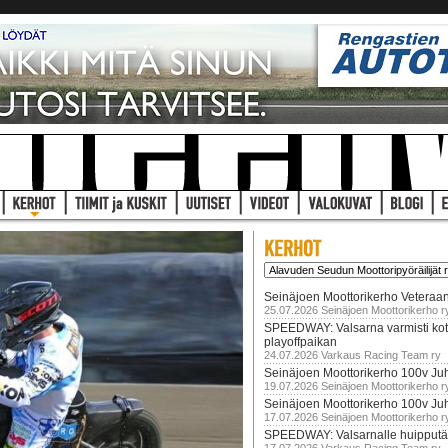
Seinäjoen Moottorikerho Veteraan
25.07.2026 Seinäjoen Moottorikerho r
SPEEDWAY: Valsarna varmisti koti
playoffpaikan
24.07.2026 Varkaus Racing Team ry
Seinäjoen Moottorikerho 100v Juh
19.07.2026 Seinäjoen Moottorikerho r
Seinäjoen Moottorikerho 100v Ju
17.07.2026 Seinäjoen Moottorikerho r
SPEEDWAY: Valsarnalle huipputär