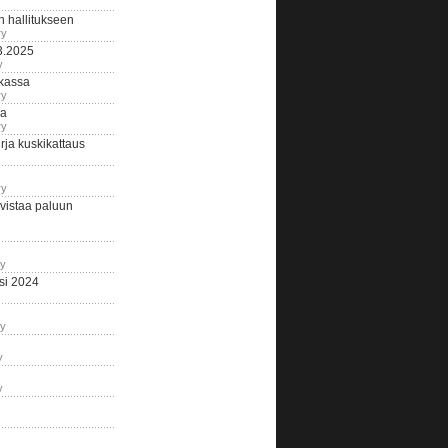
n hallitukseen
ry
3.2025
y
tkassa
ry
na
ry
ja kuskikattaus
ry
istaa paluun
ry
si 2024
ry
y
y