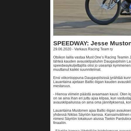
SPEEDWAY: Jesse Mustone
29.06.2020 - Varkaus Racing Team ry
Otsikon lailla vastaa Must One’s Racing Teamin 
lähteä kauden avauskilpailuhin Daugavpilsiin La
speedwaykuljettajilla olisi jo useampi kymmenen 
muuttanut kaikki suunnitelmat.
Ensi viikonloppuna Daugavpilsissä jyrähtää kunno
Lauantaina ajetaan Baltic-liigan kauden avauskil
mestaruus.
- Hienoa viimein päästä avaamaan kausi. Olen ky
on se aina ihan eri juttu ajaa kilpaa, kun vastusta
avauskilpailuissa on aina oma jännityksensä, k
Lauantaina Mustonen ajaa Baltic-liigan avauks
yhdessä Niklas Säyriön kanssa. Kansainvälinen m
nimesi Säyriön lokakuun alussa Tsekin Pardubi
finaaliin.