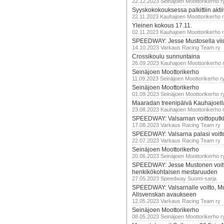
22.12.2023 Seinäjoen Moottorikerho r
Syyskokokouksessa palkittiin akti
22.11.2023 Kauhajoen Moottorikerho 
Yleinen kokous 17.11.
02.11.2023 Kauhajoen Moottorikerho 
SPEEDWAY: Jesse Mustosella viid
14.10.2023 Varkaus Racing Team ry
Crossikoulu sunnuntaina
26.09.2023 Kauhajoen Moottorikerho 
Seinäjoen Moottorikerho
11.09.2023 Seinäjoen Moottorikerho r
Seinäjoen Moottorikerho
01.09.2023 Seinäjoen Moottorikerho r
Maaradan treenipäivä Kauhajoell
23.08.2023 Kauhajoen Moottorikerho 
SPEEDWAY: Valsarnan voittoputki 
17.08.2023 Varkaus Racing Team ry
SPEEDWAY: Valsarna palasi voittoj
22.07.2023 Varkaus Racing Team ry
Seinäjoen Moottorikerho
20.06.2023 Seinäjoen Moottorikerho r
SPEEDWAY: Jesse Mustonen voitt
henkikökohtaisen mestaruuden
27.05.2023 Speedway Suomi-sarja
SPEEDWAY: Valsarnalle voitto, M
Allsvenskan avaukseen
12.05.2023 Varkaus Racing Team ry
Seinäjoen Moottorikerho
08.05.2023 Seinäjoen Moottorikerho r