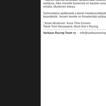
- Säyriön kanssa lähdetään taistelemaan avausotte
vastassa. Aika monelle kyseessä on kauden avaus,
viivalla, Mustonen toteaa.
Sunnuntaina ajettavasta Latvian mestaruuskilpa
tasaväkistä. Jessen tavoite on finaalierään pääsy
*Jesse Mustonen. Kuva Timo Eronen.
Teksti Tomi Nevanperä, Must One’s Racing
Varkaus Racing Team ry
- - info@varkausracing