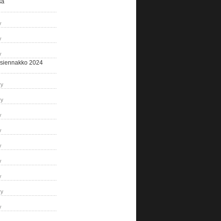
sa
y
y
y
siennakko 2024
ry
ry
y
y
y
y
y
ry
y