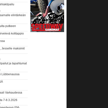
hlakilpailu
y
arnalle elintärkeän
ulta putkeen
rvelevä kotitappio
ussa
, Jesselle maksimit
y
lpailut ja tapahtumat
y
ui Lübbenaussa
SÄ
ali Varkaudessa
ta 7-8.3.2026
y
ääspeedwayn EM-