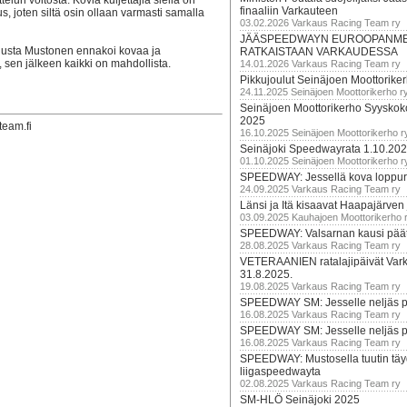
lun voitosta. Kovia kuljettajia siellä on
finaaliin Varkauteen
 joten siltä osin ollaan varmasti samalla
03.02.2026 Varkaus Racing Team ry
JÄÄSPEEDWAYN EUROOPANM
ilusta Mustonen ennakoi kovaa ja
RATKAISTAAN VARKAUDESSA
, sen jälkeen kaikki on mahdollista.
14.01.2026 Varkaus Racing Team ry
Pikkujoulut Seinäjoen Moottorike
24.11.2025 Seinäjoen Moottorikerho r
Seinäjoen Moottorikerho Syyskoko
2025
team.fi
16.10.2025 Seinäjoen Moottorikerho r
Seinäjoki Speedwayrata 1.10.20
01.10.2025 Seinäjoen Moottorikerho r
SPEEDWAY: Jessellä kova loppuru
24.09.2025 Varkaus Racing Team ry
Länsi ja Itä kisaavat Haapajärven
03.09.2025 Kauhajoen Moottorikerho 
SPEEDWAY: Valsarnan kausi päätty
28.08.2025 Varkaus Racing Team ry
VETERAANIEN ratalajipäivät Var
31.8.2025.
19.08.2025 Varkaus Racing Team ry
SPEEDWAY SM: Jesselle neljäs 
16.08.2025 Varkaus Racing Team ry
SPEEDWAY SM: Jesselle neljäs 
16.08.2025 Varkaus Racing Team ry
SPEEDWAY: Mustosella tuutin täy
liigaspeedwayta
02.08.2025 Varkaus Racing Team ry
SM-HLÖ Seinäjoki 2025