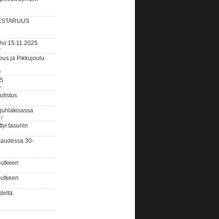
ESTARUUS
rho 15.11.2025
y
us ja Pikkujoulu
y
25
y
tistus
 juhlakisassa
ry
i tasuriin
kaudessa 30-
putkeen
putkeen
deltä