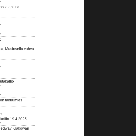
y
assa opissa
y
y
o
sa, Mustosella vahva
y
outakallio
y
y
on takuumies
ry
kallio 19.4.2025
y
eedway Krakowan