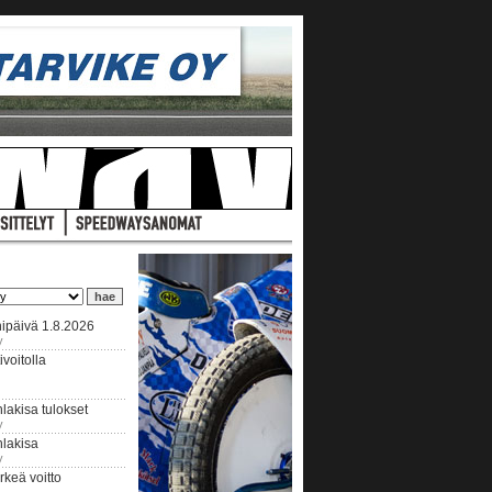
ipäivä 1.8.2026
y
voitolla
lakisa tulokset
y
hlakisa
y
keä voitto