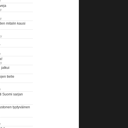
y
iveja
ry
ry
en mitalin kausi
ry
y
y
a!
ry
jatkui
en tielle
y
i Suomi sarjan
ustonen tyytyväinen
y