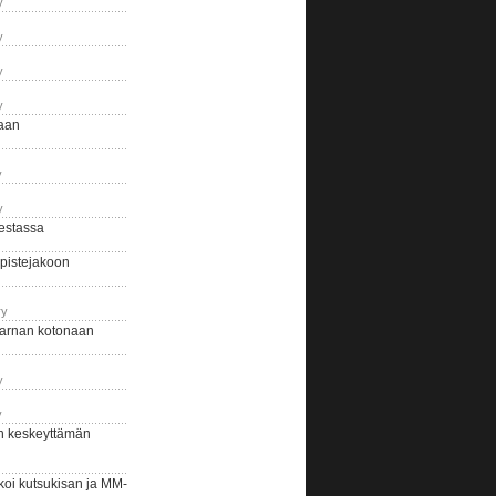
y
y
y
y
naan
y
y
estassa
pistejakoon
ry
arnan kotonaan
y
y
n keskeyttämän
i kutsukisan ja MM-