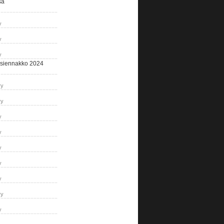
sa
y
y
y
siennakko 2024
ry
ry
y
y
y
y
y
ry
y