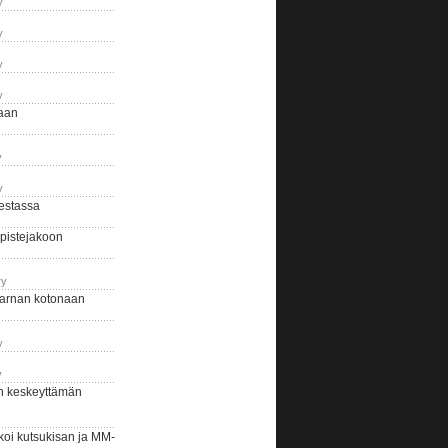
y
y
y
y
naan
y
y
estassa
pistejakoon
ry
arnan kotonaan
y
y
n keskeyttämän
i kutsukisan ja MM-