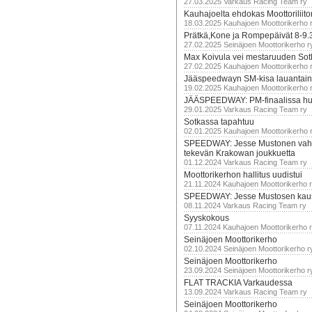
27.03.2025 Varkaus Racing Team ry
Kauhajoelta ehdokas Moottoriliito
18.03.2025 Kauhajoen Moottorikerho 
Prätkä,Kone ja Rompepäivät 8-9.
27.02.2025 Seinäjoen Moottorikerho r
Max Koivula vei mestaruuden So
27.02.2025 Kauhajoen Moottorikerho 
Jääspeedwayn SM-kisa lauantai
19.02.2025 Kauhajoen Moottorikerho 
JÄÄSPEEDWAY: PM-finaalissa hur
29.01.2025 Varkaus Racing Team ry
Sotkassa tapahtuu
02.01.2025 Kauhajoen Moottorikerho 
SPEEDWAY: Jesse Mustonen vahv
tekevän Krakowan joukkuetta
01.12.2024 Varkaus Racing Team ry
Moottorikerhon hallitus uudistui
21.11.2024 Kauhajoen Moottorikerho 
SPEEDWAY: Jesse Mustosen kau
08.11.2024 Varkaus Racing Team ry
Syyskokous
07.11.2024 Kauhajoen Moottorikerho 
Seinäjoen Moottorikerho
02.10.2024 Seinäjoen Moottorikerho r
Seinäjoen Moottorikerho
23.09.2024 Seinäjoen Moottorikerho r
FLAT TRACKIA Varkaudessa
13.09.2024 Varkaus Racing Team ry
Seinäjoen Moottorikerho