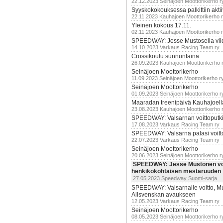
22.12.2023 Seinäjoen Moottorikerho r
Syyskokokouksessa palkittiin akti
22.11.2023 Kauhajoen Moottorikerho 
Yleinen kokous 17.11.
02.11.2023 Kauhajoen Moottorikerho 
SPEEDWAY: Jesse Mustosella viid
14.10.2023 Varkaus Racing Team ry
Crossikoulu sunnuntaina
26.09.2023 Kauhajoen Moottorikerho 
Seinäjoen Moottorikerho
11.09.2023 Seinäjoen Moottorikerho r
Seinäjoen Moottorikerho
01.09.2023 Seinäjoen Moottorikerho r
Maaradan treenipäivä Kauhajoell
23.08.2023 Kauhajoen Moottorikerho 
SPEEDWAY: Valsarnan voittoputki 
17.08.2023 Varkaus Racing Team ry
SPEEDWAY: Valsarna palasi voittoj
22.07.2023 Varkaus Racing Team ry
Seinäjoen Moottorikerho
20.06.2023 Seinäjoen Moottorikerho r
SPEEDWAY: Jesse Mustonen voi
henkikökohtaisen mestaruuden
27.05.2023 Speedway Suomi-sarja
SPEEDWAY: Valsarnalle voitto, M
Allsvenskan avaukseen
12.05.2023 Varkaus Racing Team ry
Seinäjoen Moottorikerho
08.05.2023 Seinäjoen Moottorikerho r