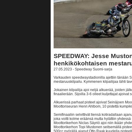
SPEEDWAY: Jesse Mustone
henkikökohtaisen mestar
27.05.2023 - Speedway Suomi-sarja
Varkauden speedwaystadionilla ajettiin tänään 
mestaruuskilpailu. Kymmenen kilpailijaa lähti tavo
Jokainen kilpailija ajoi neljä alkuerää, joiden jä
finaalierään. Sijoilla 3-6 olleet kuljettajat ajoivat
Alkuerissä parhaat pisteet ajoivat Seinäjoen Mo
Moottoriseuran Henri Ahlbom, 10 pistettä kumpikin
Semifinaaliin selvittivät tiensä kotiradallaan aj
joka voitti kolme eräänsä mutta hylättiin yhdessä
Moottorikerhon Niclas Säyriö ajoi niin ikään yhde
Moottorikerhon Topi Mustonen seitsemällä pisteel
500cc pyörällä ajanut Otto Raak kuudella pisteell