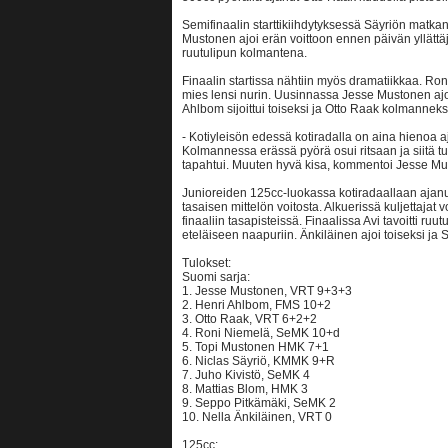
Semifinaalin starttikiihdytyksessä Säyriön matkan
Mustonen ajoi erän voittoon ennen päivän yllättä
ruutulipun kolmantena.
Finaalin startissa nähtiin myös dramatiikkaa. Ron
mies lensi nurin. Uusinnassa Jesse Mustonen ajo
Ahlbom sijoittui toiseksi ja Otto Raak kolmanneks
- Kotiyleisön edessä kotiradalla on aina hienoa
Kolmannessa erässä pyörä osui ritsaan ja siitä tu
tapahtui. Muuten hyvä kisa, kommentoi Jesse Mu
Junioreiden 125cc-luokassa kotiradaallaan ajanut 
tasaisen mittelön voitosta. Alkuerissä kuljettajat 
finaaliin tasapisteissä. Finaalissa Avi tavoitti ru
eteläiseen naapuriin. Änkiläinen ajoi toiseksi j
Tulokset:
Suomi sarja:
1. Jesse Mustonen, VRT 9+3+3
2. Henri Ahlbom, FMS 10+2
3. Otto Raak, VRT 6+2+2
4. Roni Niemelä, SeMK 10+d
5. Topi Mustonen HMK 7+1
6. Niclas Säyriö, KMMK 9+R
7. Juho Kivistö, SeMK 4
8. Mattias Blom, HMK 3
9. Seppo Pitkämäki, SeMK 2
10. Nella Änkiläinen, VRT 0
125cc: