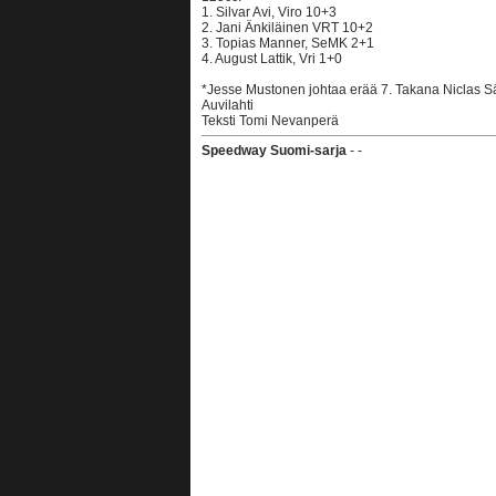
1. Silvar Avi, Viro 10+3
2. Jani Änkiläinen VRT 10+2
3. Topias Manner, SeMK 2+1
4. August Lattik, Vri 1+0
*Jesse Mustonen johtaa erää 7. Takana Niclas Sä
Auvilahti
Teksti Tomi Nevanperä
Speedway Suomi-sarja
- -