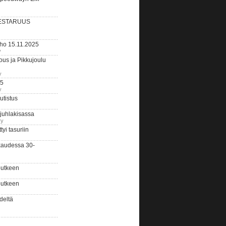
ESTARUUS
rho 15.11.2025
y
us ja Pikkujoulu
y
25
y
tistus
 juhlakisassa
ry
i tasuriin
kaudessa 30-
putkeen
putkeen
deltä