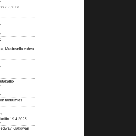
y
assa opissa
y
y
o
sa, Mustosella vahva
y
outakallio
y
y
on takuumies
ry
kallio 19.4.2025
y
eedway Krakowan