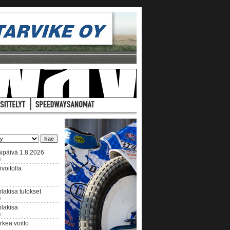
ipäivä 1.8.2026
y
voitolla
lakisa tulokset
y
hlakisa
y
keä voitto