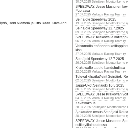
30.07.2025 Seinäjoen Moottorikerho r
SPEEDWAY: Jesse Mustonen kov
Puolassa
27.07.2025 Varkaus Racing Team ry
Seinäjoki Speedway 2025
yriö, Roni Niemelä ja Otto Raak. Kuva Anni
13.07.2025 Seinäjoen Moottorikerho r
Seinäjoki Speedway 12.7.2025
09.07.2025 Seinäjoen Moottorikerho r
SPEEDWAY: Krakowalle kotitappi
06.07.2025 Varkaus Racing Team ry
Valsarnalla epäonnea kotitappios
kisa
27.06.2025 Varkaus Racing Team ry
Seinäjoki Speedway 12.7.2025
26.06.2025 Seinäjoen Moottorikerho r
Krakowalle tappio Landshutissa
22.06.2025 Varkaus Racing Team ry
Tulevat kilpailut/leirit Seinäjoki R
02.06.2025 Seinäjoen Moottorikerho r
Jappi-Ukot Seinäjoki 10.5.2025
06.05.2025 Seinäjoen Moottorikerho r
SPEEDWAY: Jesse Krakowan voit
04.05.2025 Varkaus Racing Team ry
Kevätkokous
28.04.2025 Kauhajoen Moottorikerho 
Ajokauden avaus Seinäjoki Routa
20.04.2025 Seinäjoen Moottorikerho r
SPEEDWAY: Jesse Mustonen Sp
esittelytilaisuudessa