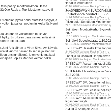
finaaliin Varkauteen
 teko päättyi moottoririkkoon. Jesse
03.02.2026 Varkaus Racing Team ry
jää Otto Raakia. Topi Mustonen saavutti
JÄÄSPEEDWAYN EUROOPANM
RATKAISTAAN VARKAUDESSA
14.01.2026 Varkaus Racing Team ry
i Niemelän pyörä nousi startissa pystyyn ja
Pikkujoulut Seinäjoen Moottorike
i voiton ja paikan podiumin keskellä. Henri
24.11.2025 Seinäjoen Moottorikerho r
i.
Seinäjoen Moottorikerho Syyskoko
2025
 ajaa. Ja onhan voittaminen mukavaa.
16.10.2025 Seinäjoen Moottorikerho r
li hylky. En oikeen osaa sanoa, mitä siinä
Seinäjoki Speedwayrata 1.10.20
stonen kilpailuaan.
01.10.2025 Seinäjoen Moottorikerho r
Jani Änkiläinen ja Viron Silvar Avi kävivät
SPEEDWAY: Jessellä kova loppuru
voittivat vuoron perään toisensa ja etenivät
24.09.2025 Varkaus Racing Team ry
utulipun ensimmäisenä, joten voitto matkasi
Länsi ja Itä kisaavat Haapajärven
a Seinäjoen Topias Manner kolmanneksi.
03.09.2025 Kauhajoen Moottorikerho 
SPEEDWAY: Valsarnan kausi päätty
28.08.2025 Varkaus Racing Team ry
VETERAANIEN ratalajipäivät Var
31.8.2025.
19.08.2025 Varkaus Racing Team ry
SPEEDWAY SM: Jesselle neljäs 
16.08.2025 Varkaus Racing Team ry
SPEEDWAY SM: Jesselle neljäs 
16.08.2025 Varkaus Racing Team ry
SPEEDWAY: Mustosella tuutin täy
liigaspeedwayta
02.08.2025 Varkaus Racing Team ry
SM-HLÖ Seinäjoki 2025