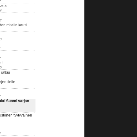
y
iveja
ry
ry
en mitalin kausi
ry
y
y
a!
ry
jatkui
en tielle
y
tti Suomi sarjan
ustonen tyytyväinen
y