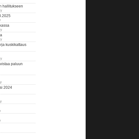
n hallitukseen
ry
3.2025
y
tkassa
ry
na
ry
ja kuskikattaus
ry
istaa paluun
ry
si 2024
ry
y
y