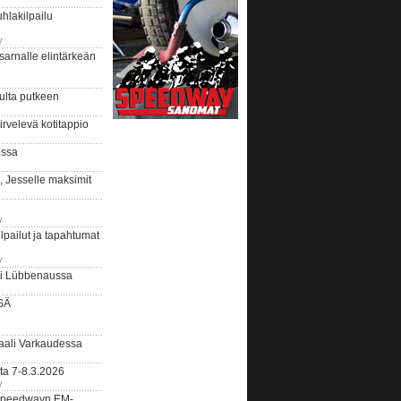
hlakilpailu
y
arnalle elintärkeän
ulta putkeen
rvelevä kotitappio
ussa
, Jesselle maksimit
y
lpailut ja tapahtumat
y
ui Lübbenaussa
SÄ
ali Varkaudessa
ta 7-8.3.2026
y
ääspeedwayn EM-