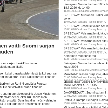
17.07.2026 Varkaus Racing Team ry
Seinäjoen Moottorikerhon 100v Ju
18.7.2026 klo 14.00
16.07.2026 Seinäjoen Moottorikerho r
SPEEDWAY: Mustonen urakoi Vals
voiton
10.07.2026 Varkaus Racing Team ry
SPEEDWAY: Jesselle viides SM-k
29.06.2026 Varkaus Racing Team ry
SPEEDWAY: Valsarnalle niukka, ki
26.06.2026 Varkaus Racing Team ry
SPEEDWAY: Valsarnalla isot piip
24.06.2026 Varkaus Racing Team ry
n voitti Suomi sarjan
SPEEDWAY: Valsarnalle kotivoitto
uuden
29.05.2026 Varkaus Racing Team ry
Seinäjoen Moottorikerho
14.05.2026 Seinäjoen Moottorikerho r
Suomi sarjan henkilökohtainen
Seinäjoen Moottorikerho tulevat ki
ittelemaan titteliä.
kausi 2026
03.05.2026 Seinäjoen Moottorikerho r
lkeen kaksi parasta pistemiestä jatkoi suoraan
MAARATA: Jessen hurja vire jatk
 semifinaalierän, josta kaksi parasta finaaliin.
01.05.2026 Varkaus Racing Team ry
JESSE MUSTOSEN TÄHTÄIMES
ottorikerhon Roni Niemelä ja Forssan
MAAILMANMESTARUUS
. He selvisivät suoraan finaaliin.
16.04.2026 Varkaus Racing Team ry
JÄÄSPEEDWAY: Suomi sarjan fina
anut, suurin ennakkosuosikki Jesse Mustonen,
03.03.2026 Varkaus Racing Team ry
 starttivirheen vuoksi. Kuusankosken
Prätkä ja Rompe Seinäjoki Ravira
ksän pistettä. Semifinaaliin myös Helsingin
23.02.2026 Seinäjoen Moottorikerho r
lä ja kotiradallaan ensimmäistä kertaa
ä.
Ministeri Poutala suojelijaksi J