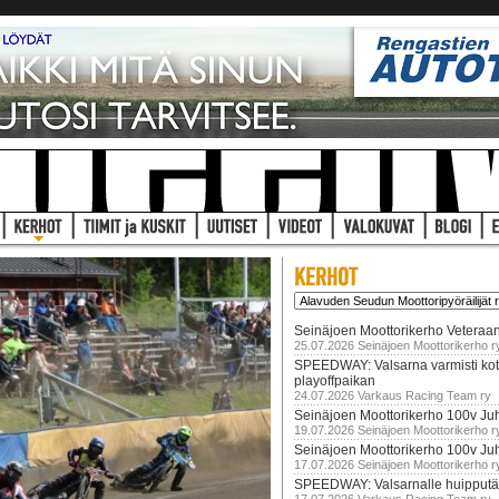
Seinäjoen Moottorikerho Veteraan
25.07.2026 Seinäjoen Moottorikerho r
SPEEDWAY: Valsarna varmisti koti
playoffpaikan
24.07.2026 Varkaus Racing Team ry
Seinäjoen Moottorikerho 100v Juh
19.07.2026 Seinäjoen Moottorikerho r
Seinäjoen Moottorikerho 100v Ju
17.07.2026 Seinäjoen Moottorikerho r
SPEEDWAY: Valsarnalle huipputär