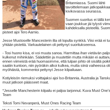
Britanniassa. Suomi lähti
tavoittelemaan jatkopaikkaa
kivikovassa seurassa.
Suomen suoritus ei tällä kert
vaan joukkue jäi tylysti viim
kahdeksalla pisteellä. Suom
pisteet ajoi Tero Aarnio.
Jesse Mustoselle Mancesterin ilta oli lopulta synkkä. Viisi erää ei t
yhtään pistettä. Varkautelainen oli pettynyt suoritukseensa.
- Tosi huono kisa, ei voi muuta sanoa. Harmittaa ihan vietävän paljo
kulkenut mihinkään. Säädettiin ja muutettiin mutta mikään ei auttanu
ennen viimeistä erää huomasimme, että tulpan johto oli sisältä poik
saatiin kuntoon, niin pyöräkin alkoi kulkea, mutta siinä vaiheessa oli
myöhäistä, kommentoi pettynyt Jesse kilpailuaan.
Kotiyleisön riemuksi voittajaksi ajoi Iso-Britannia. Australia ja Tanska
muut jatkoon päässeet maat.
*Jesselle Manchesterin kilpailu ei paljoa tarjonnut. Kuva Must One'
Team
Teksti Tomi Nevanperä, Must Ones Racing Team