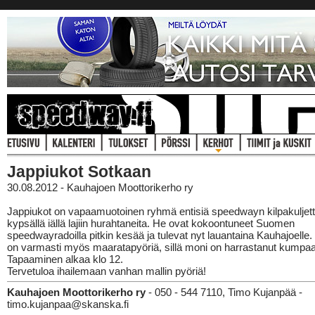
Jappiukot Sotkaan
30.08.2012 - Kauhajoen Moottorikerho ry
Jappiukot on vapaamuotoinen ryhmä entisiä speedwayn kilpakuljetta
kypsällä iällä lajiin hurahtaneita. He ovat kokoontuneet Suomen
speedwayradoilla pitkin kesää ja tulevat nyt lauantaina Kauhajoell
on varmasti myös maaratapyöriä, sillä moni on harrastanut kumpaak
Tapaaminen alkaa klo 12.
Tervetuloa ihailemaan vanhan mallin pyöriä!
Kauhajoen Moottorikerho ry
- 050 - 544 7110, Timo Kujanpää -
timo.kujanpaa@skanska.fi