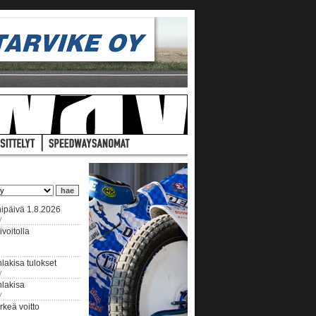
ipäivä 1.8.2026
y
voitolla
lakisa tulokset
y
hlakisa
y
keä voitto