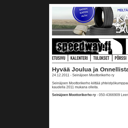
Hyvää Joulua ja Onnellist
24.12.2011 - Seinäjoen Moottorikerho ry
Seinäjoen Moottorikerho kiittää yhteistyökumppan
kaudella 2011 mukana olleita.
Seinäjoen Moottorikerho ry
- 050-4366909 Leena