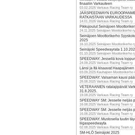
finaaliin Varkauteen
03.02.2026 Varkaus Racing Team ry
JÄÄSPEEDWAYN EUROOPANM
RATKAISTAAN VARKAUDESSA
14.01.2026 Varkaus Racing Team ry
Pikkujoulut Seinäjoen Moottorike
24.11.2025 Seinäjoen Moottorikerho r
Seinäjoen Moottorikerho Syyskoko
2025
16.10.2025 Seinäjoen Moottorikerho r
Seinäjoki Speedwayrata 1.10.20
01.10.2025 Seinäjoen Moottorikerho r
SPEEDWAY: Jessellä kova loppuru
24.09.2025 Varkaus Racing Team ry
Länsi ja Itä kisaavat Haapajärven
03.09.2025 Kauhajoen Moottorikerho 
SPEEDWAY: Valsarnan kausi päätty
28.08.2025 Varkaus Racing Team ry
VETERAANIEN ratalajipäivät Var
31.8.2025.
19.08.2025 Varkaus Racing Team ry
SPEEDWAY SM: Jesselle neljäs 
16.08.2025 Varkaus Racing Team ry
SPEEDWAY SM: Jesselle neljäs 
16.08.2025 Varkaus Racing Team ry
SPEEDWAY: Mustosella tuutin täy
liigaspeedwayta
02.08.2025 Varkaus Racing Team ry
SM-HLÖ Seinäjoki 2025