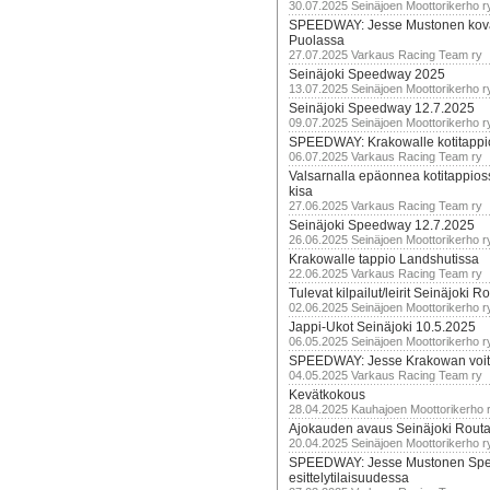
30.07.2025 Seinäjoen Moottorikerho r
SPEEDWAY: Jesse Mustonen kov
Puolassa
27.07.2025 Varkaus Racing Team ry
Seinäjoki Speedway 2025
13.07.2025 Seinäjoen Moottorikerho r
Seinäjoki Speedway 12.7.2025
09.07.2025 Seinäjoen Moottorikerho r
SPEEDWAY: Krakowalle kotitappi
06.07.2025 Varkaus Racing Team ry
Valsarnalla epäonnea kotitappios
kisa
27.06.2025 Varkaus Racing Team ry
Seinäjoki Speedway 12.7.2025
26.06.2025 Seinäjoen Moottorikerho r
Krakowalle tappio Landshutissa
22.06.2025 Varkaus Racing Team ry
Tulevat kilpailut/leirit Seinäjoki R
02.06.2025 Seinäjoen Moottorikerho r
Jappi-Ukot Seinäjoki 10.5.2025
06.05.2025 Seinäjoen Moottorikerho r
SPEEDWAY: Jesse Krakowan voit
04.05.2025 Varkaus Racing Team ry
Kevätkokous
28.04.2025 Kauhajoen Moottorikerho 
Ajokauden avaus Seinäjoki Routa
20.04.2025 Seinäjoen Moottorikerho r
SPEEDWAY: Jesse Mustonen Sp
esittelytilaisuudessa