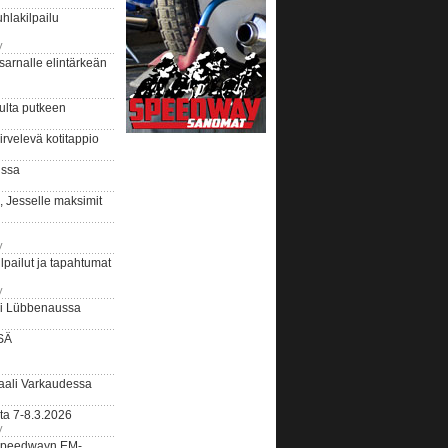
hlakilpailu
y
arnalle elintärkeän
ulta putkeen
rvelevä kotitappio
ussa
, Jesselle maksimit
y
lpailut ja tapahtumat
y
ui Lübbenaussa
SÄ
ali Varkaudessa
ta 7-8.3.2026
y
ääspeedwayn EM-