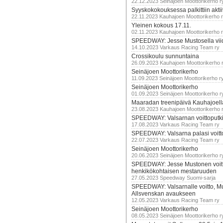
22.12.2023 Seinäjoen Moottorikerho r
Syyskokokouksessa palkittiin akti
22.11.2023 Kauhajoen Moottorikerho 
Yleinen kokous 17.11.
02.11.2023 Kauhajoen Moottorikerho 
SPEEDWAY: Jesse Mustosella viid
14.10.2023 Varkaus Racing Team ry
Crossikoulu sunnuntaina
26.09.2023 Kauhajoen Moottorikerho 
Seinäjoen Moottorikerho
11.09.2023 Seinäjoen Moottorikerho r
Seinäjoen Moottorikerho
01.09.2023 Seinäjoen Moottorikerho r
Maaradan treenipäivä Kauhajoell
23.08.2023 Kauhajoen Moottorikerho 
SPEEDWAY: Valsarnan voittoputki 
17.08.2023 Varkaus Racing Team ry
SPEEDWAY: Valsarna palasi voittoj
22.07.2023 Varkaus Racing Team ry
Seinäjoen Moottorikerho
20.06.2023 Seinäjoen Moottorikerho r
SPEEDWAY: Jesse Mustonen voitt
henkikökohtaisen mestaruuden
27.05.2023 Speedway Suomi-sarja
SPEEDWAY: Valsarnalle voitto, M
Allsvenskan avaukseen
12.05.2023 Varkaus Racing Team ry
Seinäjoen Moottorikerho
08.05.2023 Seinäjoen Moottorikerho r