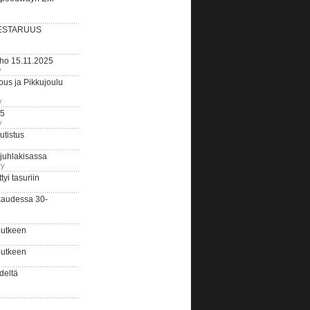
ESTARUUS
rho 15.11.2025
y
us ja Pikkujoulu
y
25
y
tistus
 juhlakisassa
ry
i tasuriin
kaudessa 30-
putkeen
putkeen
deltä