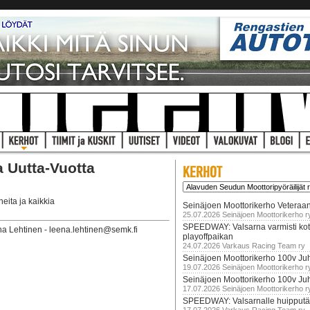
a Uutta-Vuotta
eita ja kaikkia
Seinäjoen Moottorikerho Veteraan
25.07.2026 Seinäjoen Moottorikerho r
SPEEDWAY: Valsarna varmisti koti
 Lehtinen - leena.lehtinen@semk.fi
playoffpaikan
24.07.2026 Varkaus Racing Team ry
Seinäjoen Moottorikerho 100v Juh
19.07.2026 Seinäjoen Moottorikerho r
Seinäjoen Moottorikerho 100v Ju
17.07.2026 Seinäjoen Moottorikerho r
SPEEDWAY: Valsarnalle huipputär