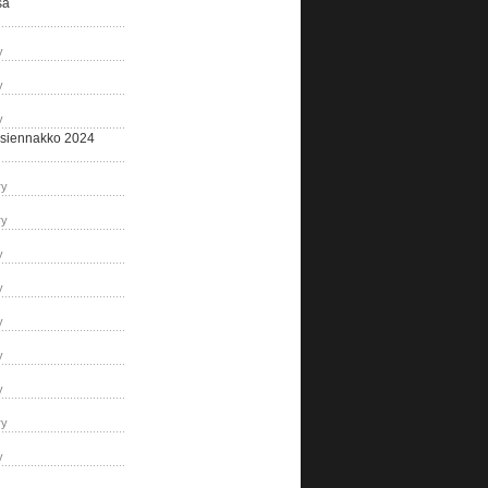
sa
y
y
y
siennakko 2024
ry
ry
y
y
y
y
y
ry
y