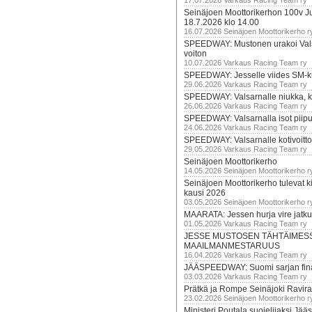
17.07.2026 Varkaus Racing Team ry
Seinäjoen Moottorikerhon 100v Ju
18.7.2026 klo 14.00
16.07.2026 Seinäjoen Moottorikerho r
SPEEDWAY: Mustonen urakoi Vals
voiton
10.07.2026 Varkaus Racing Team ry
SPEEDWAY: Jesselle viides SM-k
29.06.2026 Varkaus Racing Team ry
SPEEDWAY: Valsarnalle niukka, ki
26.06.2026 Varkaus Racing Team ry
SPEEDWAY: Valsarnalla isot piip
24.06.2026 Varkaus Racing Team ry
SPEEDWAY: Valsarnalle kotivoitto
29.05.2026 Varkaus Racing Team ry
Seinäjoen Moottorikerho
14.05.2026 Seinäjoen Moottorikerho r
Seinäjoen Moottorikerho tulevat ki
kausi 2026
03.05.2026 Seinäjoen Moottorikerho r
MAARATA: Jessen hurja vire jatk
01.05.2026 Varkaus Racing Team ry
JESSE MUSTOSEN TÄHTÄIMES
MAAILMANMESTARUUS
16.04.2026 Varkaus Racing Team ry
JÄÄSPEEDWAY: Suomi sarjan fina
03.03.2026 Varkaus Racing Team ry
Prätkä ja Rompe Seinäjoki Ravira
23.02.2026 Seinäjoen Moottorikerho r
Ministeri Poutala suojelijaksi J