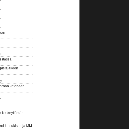
y
y
y
y
naan
y
y
estassa
pistejakoon
ry
arnan kotonaan
y
y
n keskeyttämän
i kutsukisan ja MM-