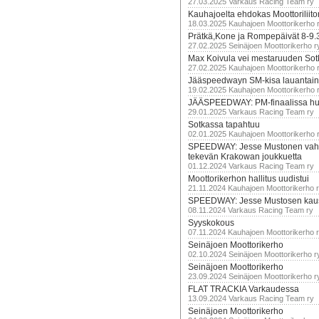
27.03.2025 Varkaus Racing Team ry
Kauhajoelta ehdokas Moottoriliito
18.03.2025 Kauhajoen Moottorikerho 
Prätkä,Kone ja Rompepäivät 8-9.
27.02.2025 Seinäjoen Moottorikerho r
Max Koivula vei mestaruuden So
27.02.2025 Kauhajoen Moottorikerho 
Jääspeedwayn SM-kisa lauantai
19.02.2025 Kauhajoen Moottorikerho 
JÄÄSPEEDWAY: PM-finaalissa hur
29.01.2025 Varkaus Racing Team ry
Sotkassa tapahtuu
02.01.2025 Kauhajoen Moottorikerho 
SPEEDWAY: Jesse Mustonen vahv
tekevän Krakowan joukkuetta
01.12.2024 Varkaus Racing Team ry
Moottorikerhon hallitus uudistui
21.11.2024 Kauhajoen Moottorikerho 
SPEEDWAY: Jesse Mustosen kau
08.11.2024 Varkaus Racing Team ry
Syyskokous
07.11.2024 Kauhajoen Moottorikerho 
Seinäjoen Moottorikerho
02.10.2024 Seinäjoen Moottorikerho r
Seinäjoen Moottorikerho
23.09.2024 Seinäjoen Moottorikerho r
FLAT TRACKIA Varkaudessa
13.09.2024 Varkaus Racing Team ry
Seinäjoen Moottorikerho