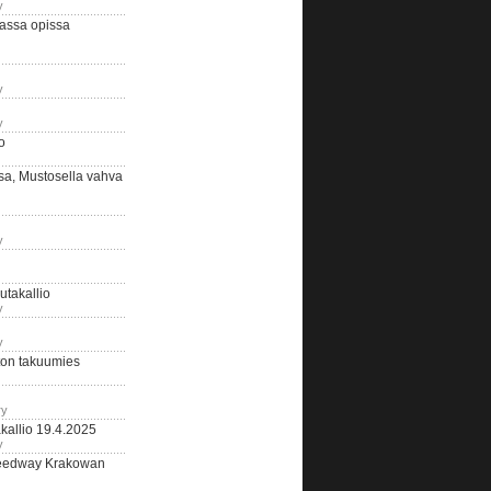
y
assa opissa
y
y
o
sa, Mustosella vahva
y
outakallio
y
y
on takuumies
ry
kallio 19.4.2025
y
eedway Krakowan