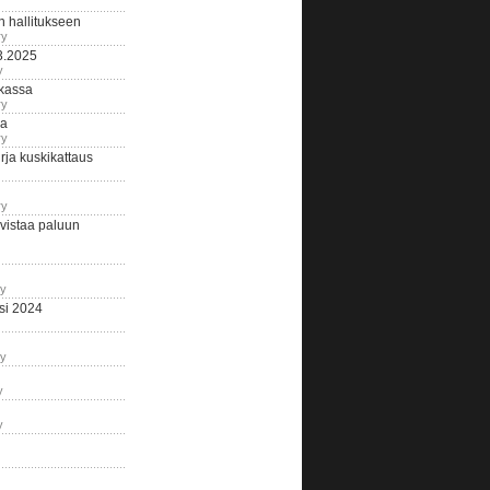
n hallitukseen
ry
3.2025
y
tkassa
ry
na
ry
ja kuskikattaus
ry
istaa paluun
ry
si 2024
ry
y
y