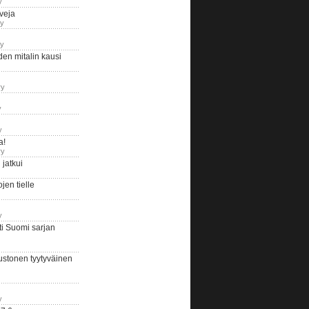
y
iveja
ry
ry
en mitalin kausi
ry
y
y
a!
ry
jatkui
en tielle
y
i Suomi sarjan
ustonen tyytyväinen
y