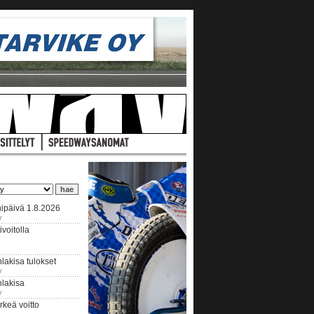
ipäivä 1.8.2026
y
voitolla
lakisa tulokset
y
hlakisa
y
keä voitto