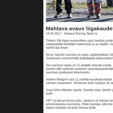
Mahtava avaus liigakaude
18.05.2017 - Varkaus Racing Team ry
Tiistain SM-liigan avausottelu sujui meidän joukku
sarjapistettä lähdettiin hakemaan ja se saatiin. 
kantoi läpi kisan.
Nicce Säyriön suoritus oli upea, sykähdyttävä! 16 
Joukkueen nuorimmalta kuljettajalta äijäsuoritus!
Tero Aarnion saldo oli 12 pistettä viidestä eräs
radalla että varikolla rautaisen speedwayammattil
suunnan joukkueen tekemiselle.
Anders Mellgren ajoi 11 pistettä kuudesta erästä.
vahvan osaamisen. Viimeisen erän hylkäys oli va
Suuri kiitos Mikolle, Apelle, Samille sekä Jyrkille 
kulki!
VRT oli tehnyt hienon työn, stadioni oli todella si
erinomaisessa kunnossa. Pitää muistaa, että tovi 
Saken johdolla oli tehty hienoa työtä.