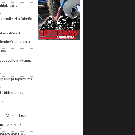
hlakilpailu
y
arnalle elintärkeän
ulta putkeen
rvelevä kotitappio
ussa
, Jesselle maksimit
y
lpailut ja tapahtumat
y
ui Lübbenaussa
SÄ
ali Varkaudessa
ta 7-8.3.2026
y
ääspeedwayn EM-