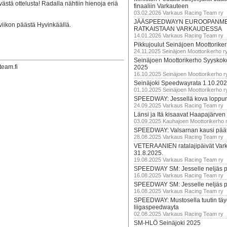
yvästä ottelusta! Radalla nähtiin hienoja eriä
finaaliin Varkauteen
03.02.2026 Varkaus Racing Team ry
JÄÄSPEEDWAYN EUROOPANM
viikon päästä Hyvinkäällä.
RATKAISTAAN VARKAUDESSA
14.01.2026 Varkaus Racing Team ry
Pikkujoulut Seinäjoen Moottorike
24.11.2025 Seinäjoen Moottorikerho r
Seinäjoen Moottorikerho Syyskoko
team.fi
2025
16.10.2025 Seinäjoen Moottorikerho r
Seinäjoki Speedwayrata 1.10.20
01.10.2025 Seinäjoen Moottorikerho r
SPEEDWAY: Jessellä kova loppuru
24.09.2025 Varkaus Racing Team ry
Länsi ja Itä kisaavat Haapajärven
03.09.2025 Kauhajoen Moottorikerho 
SPEEDWAY: Valsarnan kausi päätty
28.08.2025 Varkaus Racing Team ry
VETERAANIEN ratalajipäivät Var
31.8.2025.
19.08.2025 Varkaus Racing Team ry
SPEEDWAY SM: Jesselle neljäs 
16.08.2025 Varkaus Racing Team ry
SPEEDWAY SM: Jesselle neljäs 
16.08.2025 Varkaus Racing Team ry
SPEEDWAY: Mustosella tuutin täy
liigaspeedwayta
02.08.2025 Varkaus Racing Team ry
SM-HLÖ Seinäjoki 2025