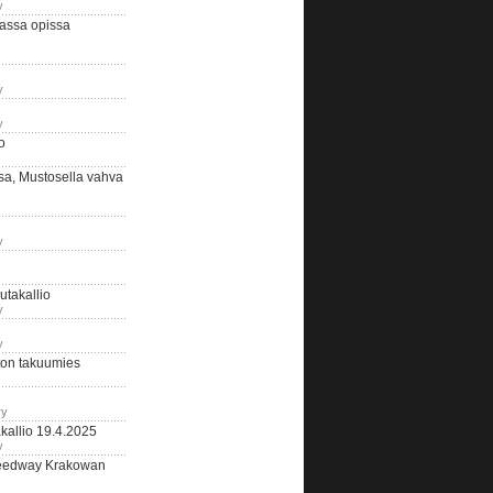
y
assa opissa
y
y
o
sa, Mustosella vahva
y
outakallio
y
y
on takuumies
ry
kallio 19.4.2025
y
eedway Krakowan