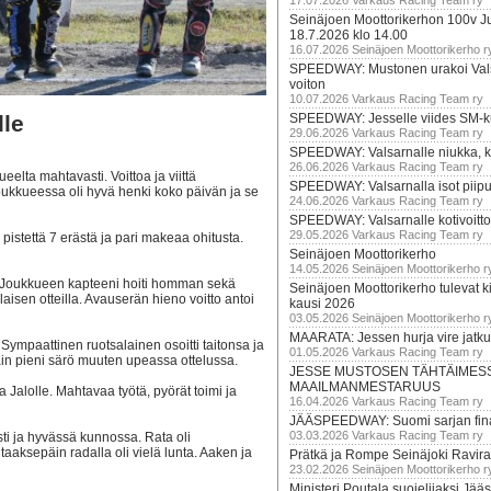
17.07.2026 Varkaus Racing Team ry
Seinäjoen Moottorikerhon 100v Ju
18.7.2026 klo 14.00
16.07.2026 Seinäjoen Moottorikerho r
SPEEDWAY: Mustonen urakoi Vals
voiton
10.07.2026 Varkaus Racing Team ry
lle
SPEEDWAY: Jesselle viides SM-k
29.06.2026 Varkaus Racing Team ry
SPEEDWAY: Valsarnalle niukka, ki
26.06.2026 Varkaus Racing Team ry
eelta mahtavasti. Voittoa ja viittä
SPEEDWAY: Valsarnalla isot piip
Joukkueessa oli hyvä henki koko päivän ja se
24.06.2026 Varkaus Racing Team ry
SPEEDWAY: Valsarnalle kotivoitto
29.05.2026 Varkaus Racing Team ry
pistettä 7 erästä ja pari makeaa ohitusta.
Seinäjoen Moottorikerho
14.05.2026 Seinäjoen Moottorikerho r
tä. Joukkueen kapteeni hoiti homman sekä
Seinäjoen Moottorikerho tulevat ki
aisen otteilla. Avauserän hieno voitto antoi
kausi 2026
03.05.2026 Seinäjoen Moottorikerho r
MAARATA: Jessen hurja vire jatk
 Sympaattinen ruotsalainen osoitti taitonsa ja
01.05.2026 Varkaus Racing Team ry
in pieni särö muuten upeassa ottelussa.
JESSE MUSTOSEN TÄHTÄIMES
MAAILMANMESTARUUS
ja Jalolle. Mahtavaa työtä, pyörät toimi ja
16.04.2026 Varkaus Racing Team ry
JÄÄSPEEDWAY: Suomi sarjan fina
03.03.2026 Varkaus Racing Team ry
isti ja hyvässä kunnossa. Rata oli
taaksepäin radalla oli vielä lunta. Aaken ja
Prätkä ja Rompe Seinäjoki Ravira
23.02.2026 Seinäjoen Moottorikerho r
Ministeri Poutala suojelijaksi J