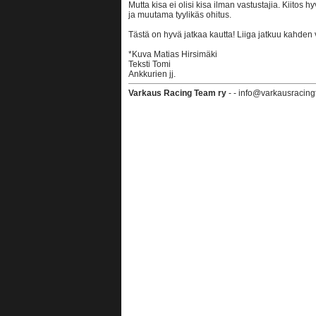
Mutta kisa ei olisi kisa ilman vastustajia. Kiitos h
ja muutama tyylikäs ohitus.
Tästä on hyvä jatkaa kautta! Liiga jatkuu kahden 
*Kuva Matias Hirsimäki
Teksti Tomi
Ankkurien jj.
Varkaus Racing Team ry
- - info@varkausracing