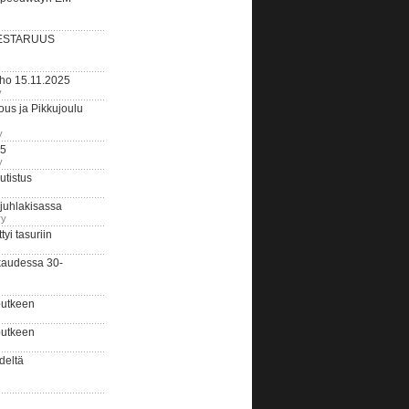
ESTARUUS
rho 15.11.2025
y
us ja Pikkujoulu
y
25
y
tistus
 juhlakisassa
ry
i tasuriin
kaudessa 30-
putkeen
putkeen
deltä