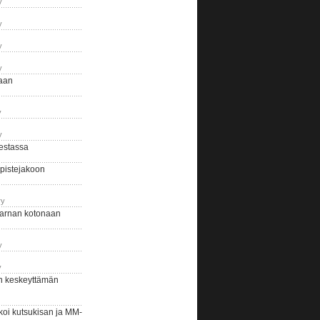
y
y
y
y
naan
y
y
estassa
pistejakoon
ry
arnan kotonaan
y
y
n keskeyttämän
i kutsukisan ja MM-