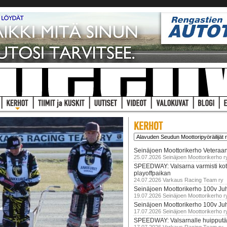
Seinäjoen Moottorikerho Veteraan
25.07.2026 Seinäjoen Moottorikerho r
SPEEDWAY: Valsarna varmisti koti
playoffpaikan
24.07.2026 Varkaus Racing Team ry
Seinäjoen Moottorikerho 100v Juh
19.07.2026 Seinäjoen Moottorikerho r
Seinäjoen Moottorikerho 100v Ju
17.07.2026 Seinäjoen Moottorikerho r
SPEEDWAY: Valsarnalle huipputär