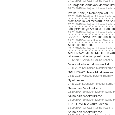
27.03.2025 Varkaus Racing Team ry
Kauhajoelta ehdokas Moottoriliito
18.03.2025 Kauhajoen Moottorikerho 
Prätkä,Kone ja Rompepäivät 8-9.
27.02.2025 Seinäjoen Moottorikerho r
Max Koivula vei mestaruuden So
27.02.2025 Kauhajoen Moottorikerho 
Jääspeedwayn SM-kisa lauantai
19.02.2025 Kauhajoen Moottorikerho 
JÄÄSPEEDWAY: PM-finaalissa hur
29.01.2025 Varkaus Racing Team ry
Sotkassa tapahtuu
02.01.2025 Kauhajoen Moottorikerho 
SPEEDWAY: Jesse Mustonen vahv
tekevän Krakowan joukkuetta
01.12.2024 Varkaus Racing Team ry
Moottorikerhon hallitus uudistui
21.11.2024 Kauhajoen Moottorikerho 
SPEEDWAY: Jesse Mustosen kau
08.11.2024 Varkaus Racing Team ry
Syyskokous
07.11.2024 Kauhajoen Moottorikerho 
Seinäjoen Moottorikerho
02.10.2024 Seinäjoen Moottorikerho r
Seinäjoen Moottorikerho
23.09.2024 Seinäjoen Moottorikerho r
FLAT TRACKIA Varkaudessa
13.09.2024 Varkaus Racing Team ry
Seinäjoen Moottorikerho