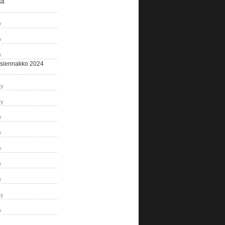
sa
y
y
y
siennakko 2024
ry
ry
y
y
y
y
y
ry
y