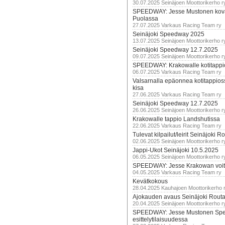
30.07.2025 Seinäjoen Moottorikerho r
SPEEDWAY: Jesse Mustonen kov
Puolassa
27.07.2025 Varkaus Racing Team ry
Seinäjoki Speedway 2025
13.07.2025 Seinäjoen Moottorikerho r
Seinäjoki Speedway 12.7.2025
09.07.2025 Seinäjoen Moottorikerho r
SPEEDWAY: Krakowalle kotitappi
06.07.2025 Varkaus Racing Team ry
Valsarnalla epäonnea kotitappios
kisa
27.06.2025 Varkaus Racing Team ry
Seinäjoki Speedway 12.7.2025
26.06.2025 Seinäjoen Moottorikerho r
Krakowalle tappio Landshutissa
22.06.2025 Varkaus Racing Team ry
Tulevat kilpailut/leirit Seinäjoki R
02.06.2025 Seinäjoen Moottorikerho r
Jappi-Ukot Seinäjoki 10.5.2025
06.05.2025 Seinäjoen Moottorikerho r
SPEEDWAY: Jesse Krakowan voit
04.05.2025 Varkaus Racing Team ry
Kevätkokous
28.04.2025 Kauhajoen Moottorikerho 
Ajokauden avaus Seinäjoki Routa
20.04.2025 Seinäjoen Moottorikerho r
SPEEDWAY: Jesse Mustonen Sp
esittelytilaisuudessa