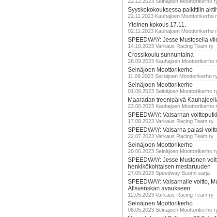
22.12.2023 Seinäjoen Moottorikerho r
Syyskokokouksessa palkittiin akti
22.11.2023 Kauhajoen Moottorikerho 
Yleinen kokous 17.11.
02.11.2023 Kauhajoen Moottorikerho 
SPEEDWAY: Jesse Mustosella viid
14.10.2023 Varkaus Racing Team ry
Crossikoulu sunnuntaina
26.09.2023 Kauhajoen Moottorikerho 
Seinäjoen Moottorikerho
11.09.2023 Seinäjoen Moottorikerho r
Seinäjoen Moottorikerho
01.09.2023 Seinäjoen Moottorikerho r
Maaradan treenipäivä Kauhajoell
23.08.2023 Kauhajoen Moottorikerho 
SPEEDWAY: Valsarnan voittoputki 
17.08.2023 Varkaus Racing Team ry
SPEEDWAY: Valsarna palasi voittoj
22.07.2023 Varkaus Racing Team ry
Seinäjoen Moottorikerho
20.06.2023 Seinäjoen Moottorikerho r
SPEEDWAY: Jesse Mustonen voitt
henkikökohtaisen mestaruuden
27.05.2023 Speedway Suomi-sarja
SPEEDWAY: Valsarnalle voitto, M
Allsvenskan avaukseen
12.05.2023 Varkaus Racing Team ry
Seinäjoen Moottorikerho
08.05.2023 Seinäjoen Moottorikerho r