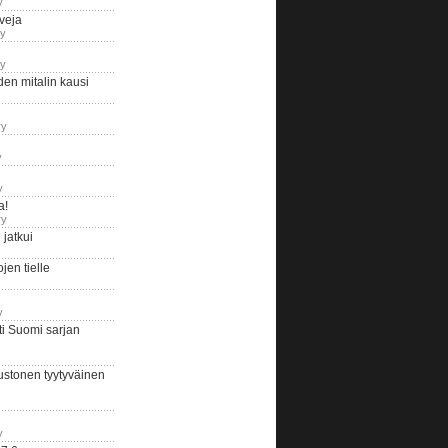
y
iveja
ry
ry
en mitalin kausi
ry
y
y
a!
ry
jatkui
en tielle
y
i Suomi sarjan
ustonen tyytyväinen
y