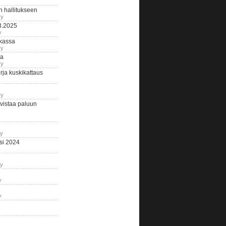
n hallitukseen
ry
3.2025
y
tkassa
ry
na
ry
ja kuskikattaus
ry
istaa paluun
ry
si 2024
ry
y
y