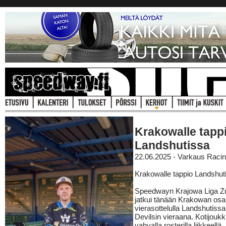
Krakowalle tapp
Landshutissa
22.06.2025 - Varkaus Raci
Krakowalle tappio Landshut
Speedwayn Krajowa Liga Z
jatkui tänään Krakowan osa
vierasottelulla Landshutiss
Devilsin vieraana. Kotijoukk
vahvalla rosterilla liikkeell