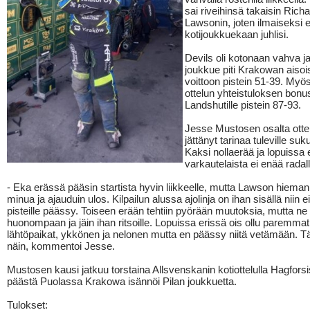
sai riveihinsä takaisin Rich
Lawsonin, joten ilmaiseksi e
kotijoukkuekaan juhlisi.
Devils oli kotonaan vahva 
joukkue piti Krakowan aisois
voittoon pistein 51-39. My
ottelun yhteistuloksen bonus
Landshutille pistein 87-93.
Jesse Mustosen osalta ottel
jättänyt tarinaa tuleville suku
Kaksi nollaerää ja lopuissa 
varkautelaista ei enää radal
- Eka erässä pääsin startista hyvin liikkeelle, mutta Lawson hiema
minua ja ajauduin ulos. Kilpailun alussa ajolinja on ihan sisällä niin e
pisteille päässy. Toiseen erään tehtiin pyörään muutoksia, mutta ne
huonompaan ja jäin ihan ritsoille. Lopuissa erissä ois ollu paremmat
lähtöpaikat, ykkönen ja nelonen mutta en päässy niitä vetämään. T
näin, kommentoi Jesse.
Mustosen kausi jatkuu torstaina Allsvenskanin kotiottelulla Hagforsi
päästä Puolassa Krakowa isännöi Pilan joukkuetta.
Tulokset: