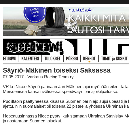
Säyriö-Mäkinen toiseksi Saksassa
07.05.2017 - Varkaus Racing Team ry
VRT:n Nicce Säyriö parinaan Jari Mäkinen ajoi myöhään eilen illall
Meissenissa kansainvälisessä speedwayn pariajoikilpailussa.
Puoliltaöin päättyneessä kisassa Suomen parin ajo sujui upeasti ja k
ajettu, niin suomalaiset oli toisena 22 pisteellä yhdessä Ukrainan k
Hopeauusinnassa Nicce pystyi kukistamaan Ukrainan Stanislav M
ja nostamaan Suomen toiseksi.