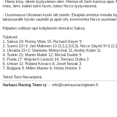
- Hieno kisa, oikein tyytyväinen olen. Hienoa oli Jarin kanssa ajaa. 
mies, tiimi, kaikki toimi hyvin, totesi Nicce tyytyväisenä.
- Uusinnassa Ukrainan kuski otti startin. Ekapää onnistui minulta hy
takasuoralle hyvän vauhdin ja ajoin ohi, kommentoi Nicce uusintaer
Kilpailun voittoon ajoi kotiyleisön riemuksi Saksa.
Tulokset:
1. Saksa 24: Ronny Weis 15, Richard Geyer 9
2. Suomi 22+3: Jari Mäkinen 13 (3,2,2,3,0,3), Nicce Säyriö 9+3 (2,1
3. Ukraina 22+2: Stanislav Melnychuk 11, Andriy Kobin 11
4. Tsekki 21: Martin Malek 12, Michal Dudek 9
5. Puola 17: Wojciech Lisiecki 14, Tomasz Dutka 3
6. Unkari 11: Roland Kovacs 8, Josef Novak 3
7. Bulgaria 9: Millen Manev 6, Hristo Hristov 3
Teksti Tomi Nevanperä
Varkaus Racing Team ry
- - info@varkausracingteam.fi