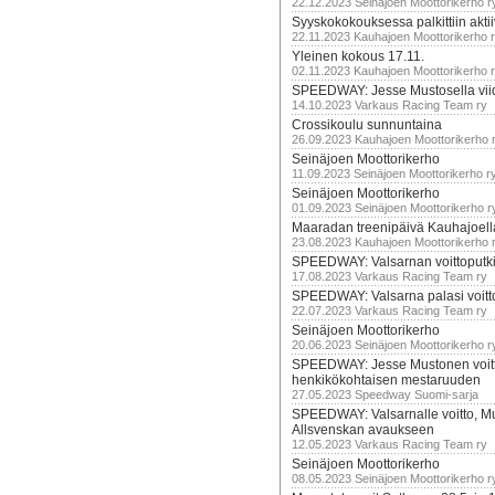
22.12.2023 Seinäjoen Moottorikerho r
Syyskokokouksessa palkittiin akti
22.11.2023 Kauhajoen Moottorikerho 
Yleinen kokous 17.11.
02.11.2023 Kauhajoen Moottorikerho 
SPEEDWAY: Jesse Mustosella viid
14.10.2023 Varkaus Racing Team ry
Crossikoulu sunnuntaina
26.09.2023 Kauhajoen Moottorikerho 
Seinäjoen Moottorikerho
11.09.2023 Seinäjoen Moottorikerho r
Seinäjoen Moottorikerho
01.09.2023 Seinäjoen Moottorikerho r
Maaradan treenipäivä Kauhajoell
23.08.2023 Kauhajoen Moottorikerho 
SPEEDWAY: Valsarnan voittoputki 
17.08.2023 Varkaus Racing Team ry
SPEEDWAY: Valsarna palasi voittoj
22.07.2023 Varkaus Racing Team ry
Seinäjoen Moottorikerho
20.06.2023 Seinäjoen Moottorikerho r
SPEEDWAY: Jesse Mustonen voitt
henkikökohtaisen mestaruuden
27.05.2023 Speedway Suomi-sarja
SPEEDWAY: Valsarnalle voitto, M
Allsvenskan avaukseen
12.05.2023 Varkaus Racing Team ry
Seinäjoen Moottorikerho
08.05.2023 Seinäjoen Moottorikerho r