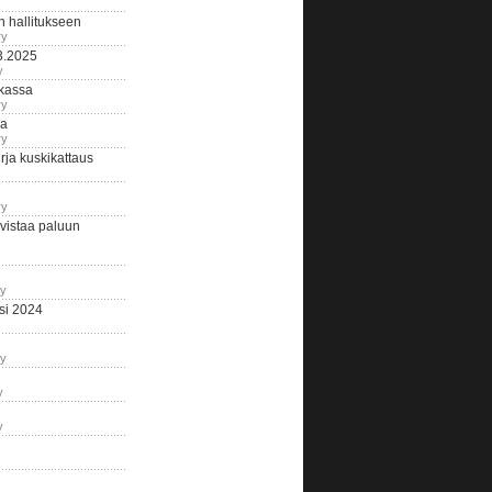
n hallitukseen
ry
3.2025
y
tkassa
ry
na
ry
ja kuskikattaus
ry
istaa paluun
ry
si 2024
ry
y
y