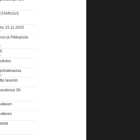
ESTARUUS
rho 15.11.2025
y
us ja Pikkujoulu
y
25
y
tistus
 juhlakisassa
ry
i tasuriin
kaudessa 30-
putkeen
putkeen
deltä