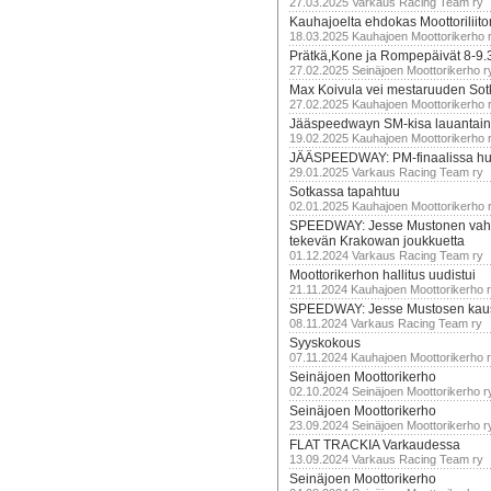
27.03.2025 Varkaus Racing Team ry
Kauhajoelta ehdokas Moottoriliito
18.03.2025 Kauhajoen Moottorikerho 
Prätkä,Kone ja Rompepäivät 8-9.
27.02.2025 Seinäjoen Moottorikerho r
Max Koivula vei mestaruuden So
27.02.2025 Kauhajoen Moottorikerho 
Jääspeedwayn SM-kisa lauantai
19.02.2025 Kauhajoen Moottorikerho 
JÄÄSPEEDWAY: PM-finaalissa hur
29.01.2025 Varkaus Racing Team ry
Sotkassa tapahtuu
02.01.2025 Kauhajoen Moottorikerho 
SPEEDWAY: Jesse Mustonen vahv
tekevän Krakowan joukkuetta
01.12.2024 Varkaus Racing Team ry
Moottorikerhon hallitus uudistui
21.11.2024 Kauhajoen Moottorikerho 
SPEEDWAY: Jesse Mustosen kau
08.11.2024 Varkaus Racing Team ry
Syyskokous
07.11.2024 Kauhajoen Moottorikerho 
Seinäjoen Moottorikerho
02.10.2024 Seinäjoen Moottorikerho r
Seinäjoen Moottorikerho
23.09.2024 Seinäjoen Moottorikerho r
FLAT TRACKIA Varkaudessa
13.09.2024 Varkaus Racing Team ry
Seinäjoen Moottorikerho