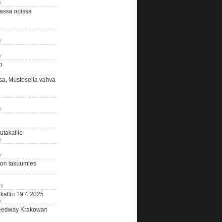
y
assa opissa
y
y
o
sa, Mustosella vahva
y
outakallio
y
y
on takuumies
ry
kallio 19.4.2025
y
eedway Krakowan