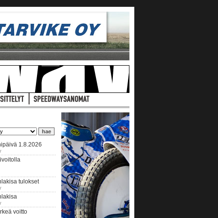
ipäivä 1.8.2026
y
voitolla
lakisa tulokset
y
hlakisa
y
keä voitto