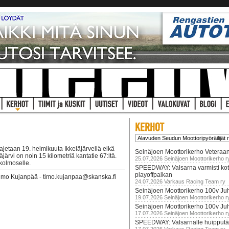
jetaan 19. helmikuuta Ikkeläjärvellä eikä
Seinäjoen Moottorikerho Veteraan
rvi on noin 15 kilometriä kantatie 67:ltä.
25.07.2026 Seinäjoen Moottorikerho r
 kolmoselle.
SPEEDWAY: Valsarna varmisti koti
playoffpaikan
Timo Kujanpää - timo.kujanpaa@skanska.fi
24.07.2026 Varkaus Racing Team ry
Seinäjoen Moottorikerho 100v Juh
19.07.2026 Seinäjoen Moottorikerho r
Seinäjoen Moottorikerho 100v Ju
17.07.2026 Seinäjoen Moottorikerho r
SPEEDWAY: Valsarnalle huipputär