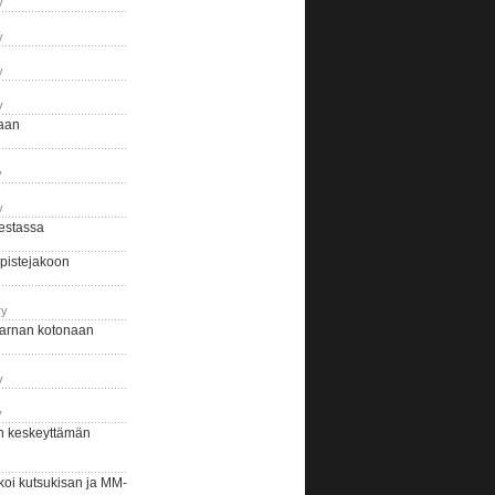
y
y
y
y
naan
y
y
estassa
pistejakoon
ry
arnan kotonaan
y
y
n keskeyttämän
i kutsukisan ja MM-