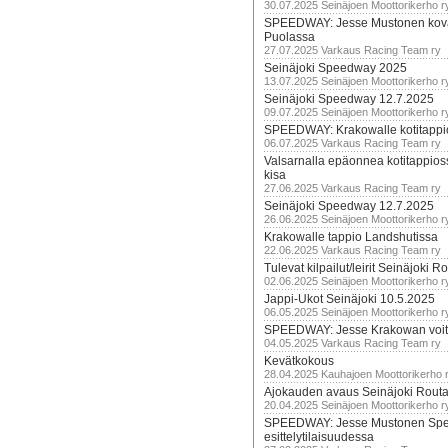
30.07.2025 Seinäjoen Moottorikerho r
SPEEDWAY: Jesse Mustonen kov
Puolassa
27.07.2025 Varkaus Racing Team ry
Seinäjoki Speedway 2025
13.07.2025 Seinäjoen Moottorikerho r
Seinäjoki Speedway 12.7.2025
09.07.2025 Seinäjoen Moottorikerho r
SPEEDWAY: Krakowalle kotitappi
06.07.2025 Varkaus Racing Team ry
Valsarnalla epäonnea kotitappios
kisa
27.06.2025 Varkaus Racing Team ry
Seinäjoki Speedway 12.7.2025
26.06.2025 Seinäjoen Moottorikerho r
Krakowalle tappio Landshutissa
22.06.2025 Varkaus Racing Team ry
Tulevat kilpailut/leirit Seinäjoki R
02.06.2025 Seinäjoen Moottorikerho r
Jappi-Ukot Seinäjoki 10.5.2025
06.05.2025 Seinäjoen Moottorikerho r
SPEEDWAY: Jesse Krakowan voit
04.05.2025 Varkaus Racing Team ry
Kevätkokous
28.04.2025 Kauhajoen Moottorikerho 
Ajokauden avaus Seinäjoki Routa
20.04.2025 Seinäjoen Moottorikerho r
SPEEDWAY: Jesse Mustonen Sp
esittelytilaisuudessa