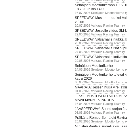
17.07.2026 Varkaus Racing Team ry
Seinäjoen Moottorikerhon 100v Ju
18.7.2026 klo 14.00
16.07.2026 Seinäjoen Moottorikerho r
SPEEDWAY: Mustonen urakoi Vals
voiton
10.07.2026 Varkaus Racing Team ry
SPEEDWAY: Jesselle viides SM-k
29.06.2026 Varkaus Racing Team ry
SPEEDWAY: Valsarnalle niukka, ki
26.06.2026 Varkaus Racing Team ry
SPEEDWAY: Valsarnalla isot piip
24.06.2026 Varkaus Racing Team ry
SPEEDWAY: Valsarnalle kotivoitto
29.05.2026 Varkaus Racing Team ry
Seinäjoen Moottorikerho
14.05.2026 Seinäjoen Moottorikerho r
Seinäjoen Moottorikerho tulevat ki
kausi 2026
03.05.2026 Seinäjoen Moottorikerho r
MAARATA: Jessen hurja vire jatk
01.05.2026 Varkaus Racing Team ry
JESSE MUSTOSEN TÄHTÄIMES
MAAILMANMESTARUUS
16.04.2026 Varkaus Racing Team ry
JÄÄSPEEDWAY: Suomi sarjan fina
03.03.2026 Varkaus Racing Team ry
Prätkä ja Rompe Seinäjoki Ravira
23.02.2026 Seinäjoen Moottorikerho r
Ministeri Poutala suojelijaksi J