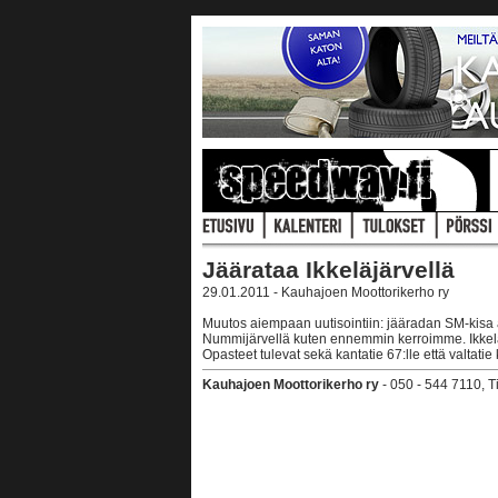
Jäärataa Ikkeläjärvellä
29.01.2011 - Kauhajoen Moottorikerho ry
Muutos aiempaan uutisointiin: jääradan SM-kisa a
Nummijärvellä kuten ennemmin kerroimme. Ikkeläjä
Opasteet tulevat sekä kantatie 67:lle että valtatie
Kauhajoen Moottorikerho ry
- 050 - 544 7110, 