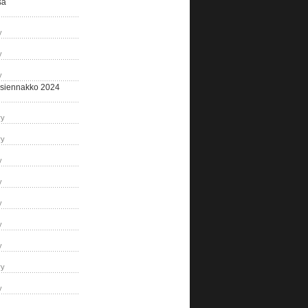
sa
y
y
y
siennakko 2024
ry
ry
y
y
y
y
y
ry
y