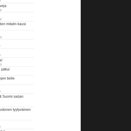
y
iveja
ry
ry
en mitalin kausi
ry
y
y
a!
ry
jatkui
en tielle
y
i Suomi sarjan
ustonen tyytyväinen
y