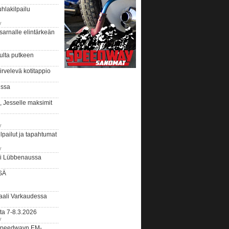
hlakilpailu
y
arnalle elintärkeän
ulta putkeen
rvelevä kotitappio
ussa
, Jesselle maksimit
y
lpailut ja tapahtumat
y
ui Lübbenaussa
SÄ
ali Varkaudessa
ta 7-8.3.2026
y
ääspeedwayn EM-