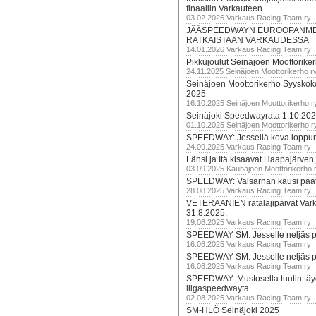
finaaliin Varkauteen
03.02.2026 Varkaus Racing Team ry
JÄÄSPEEDWAYN EUROOPANM
RATKAISTAAN VARKAUDESSA
14.01.2026 Varkaus Racing Team ry
Pikkujoulut Seinäjoen Moottorike
24.11.2025 Seinäjoen Moottorikerho r
Seinäjoen Moottorikerho Syyskoko
2025
16.10.2025 Seinäjoen Moottorikerho r
Seinäjoki Speedwayrata 1.10.20
01.10.2025 Seinäjoen Moottorikerho r
SPEEDWAY: Jessellä kova loppuru
24.09.2025 Varkaus Racing Team ry
Länsi ja Itä kisaavat Haapajärven
03.09.2025 Kauhajoen Moottorikerho 
SPEEDWAY: Valsarnan kausi päätty
28.08.2025 Varkaus Racing Team ry
VETERAANIEN ratalajipäivät Var
31.8.2025.
19.08.2025 Varkaus Racing Team ry
SPEEDWAY SM: Jesselle neljäs 
16.08.2025 Varkaus Racing Team ry
SPEEDWAY SM: Jesselle neljäs 
16.08.2025 Varkaus Racing Team ry
SPEEDWAY: Mustosella tuutin täy
liigaspeedwayta
02.08.2025 Varkaus Racing Team ry
SM-HLÖ Seinäjoki 2025