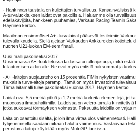
- Hankinnan taustalla on kuljettajien turvallisuus. Kansainvälisissä k
A-turvaluokituksen laidat ovat pakollisia. Haluamme olla turvallisuu
edelläkävijöitä, hankkeen puuhamies, Varkaus Racing Teamin Saka
Häyrinen kertoo.
Maailman ensimmäiset A+ -turvalaidat pääsevät tositoimiin Varka
tulevalla kaudella. Siellä ajetaan Varkauden Ankkureiden kotiotteluid
nuorten U21-luokan EM-semifinaali.
Uusi malli pakolliseksi 2017
Uusimmassa A+ -luokitetussa laidassa on alleajosuoja, mikä estää k
kiilautumisen aidan alle. Ne ovat myös entistä paksummat ja kork
- A+ -laitojen suojausteho on 15 prosenttia FIMin nykyisten vaatimu
mukaisia turva-aitoja parempi. Tämä on myös investointi tulevaisuu
Tämä laitamalli tulee pakolliseksi vuonna 2017, Häyrinen kertoo.
Laidat ovat 5,5 metriä pitkiä ja 1,2 metriä korkeita elementtejä, jotk
muodossa ilmapuhaltimilla. Laidoissa on velcro-tarralla kiinnitettyjä 
jotka aukeavat törmäyksen voimasta. Paksuutta laidoilla on vajaa m
Laita on osastoitu sisältä, jolloin ilma virtaa ulos vaimennetusti. Halli
tyhjenemisellä saadaan aikaan haluttu vaimennus. Vastaavaan tek
perustuvia laitoja käytetään myös MotoGP-luokissa.