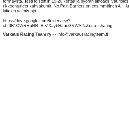
törmäystä. Testi toistettiin 15-20 kertaa ja pyörän ainoaksi vaurioiksi
rikkoontuneet kahvakumit. No Pain Barriers on ensimmäinen A+ -l
laitojen valmistaja.
https://drive.google.com/folderview?
id=0B1CWRRuNR_BeZXJybHJacGVWS2c&usp=sharing
Varkaus Racing Team ry
- - info@varkausracingteam.fi