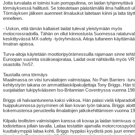
Jotta turvalaita ei toimisi kuin pomppulinna, on laidan tyhjennyttävä
törmäyksessä hallitusti. Se toteutetaan päästämällä ilma hallitusti u
Törmäyksen jälkeen auenneet ilmaluukut laitetaan kiinni ja laita täyt
ennelleen.
- Uskon, että tämän kaltaiset laidat tulevat yleistymään myös
motocrossradoilla. Tähän on ollut kiinnostusta Suomessa rataturval
keskittyvässä MX-safety -työryhmässä. Aitoja tultaneen käyttämä
Imatran ajoissa.
Turva-aitoja käytetään moottoripyörämessuilla rajamaan sinne teht
Euroopan suurinta sisäkoeajorataa. Laidat ovat nähtävillä myös VR
osastolla 7m57.
Taustalla oma törmäys
Maailmassa on viisi turvalaitojen valmistajaa. No Pain Barriers -turv
kehitystyön takana on ammattilaiskilpakuljettaja Tony Briggs. Hän 
suojalaidan tukipylvääseen Iso-Britannian Coventryssa vuonna 198
Briggs oli halvaantuneena kaksi viikkoa. Hän palasi vielä kilparadoil
huippukunnossa pysyminen oli liian kovan työn takana. Briggs aloitt
kokemustensa perusteella ilmalaitojen jatkokehittämisen vuonna 19
Kilpailu teollisten valmistajien kanssa oli kovaa ja laidan toimivuus ol
todistettava jollain tavalla. Laitaa testattiin ajamalla motorcrosspyör
kuuttakymppiä laitaa kohti. Briggs hyppäsi kyydistä pois juuri enne