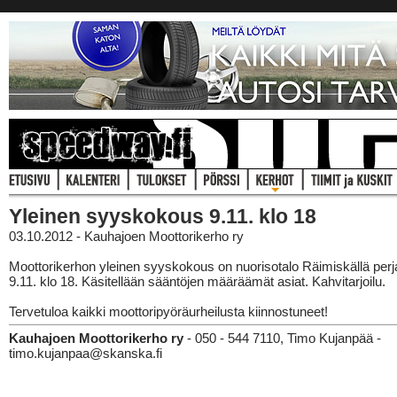
Yleinen syyskokous 9.11. klo 18
03.10.2012 - Kauhajoen Moottorikerho ry
Moottorikerhon yleinen syyskokous on nuorisotalo Räimiskällä perj
9.11. klo 18. Käsitellään sääntöjen määräämät asiat. Kahvitarjoilu.
Tervetuloa kaikki moottoripyöräurheilusta kiinnostuneet!
Kauhajoen Moottorikerho ry
- 050 - 544 7110, Timo Kujanpää -
timo.kujanpaa@skanska.fi