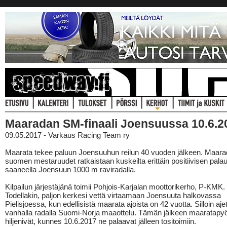
Maaradan SM-finaali Joensuussa 10.6.2
09.05.2017 - Varkaus Racing Team ry
Maarata tekee paluun Joensuuhun reilun 40 vuoden jälkeen. Maar
suomen mestaruudet ratkaistaan kuskeilta erittäin positiivisen pala
saaneella Joensuun 1000 m raviradalla.
Kilpailun järjestäjänä toimii Pohjois-Karjalan moottorikerho, P-KMK.
Todellakin, paljon kerkesi vettä virtaamaan Joensuuta halkovassa
Pielisjoessa, kun edellisistä maarata ajoista on 42 vuotta. Silloin ajet
vanhalla radalla Suomi-Norja maaottelu. Tämän jälkeen maaratapyö
hiljenivät, kunnes 10.6.2017 ne palaavat jälleen tositoimiin.