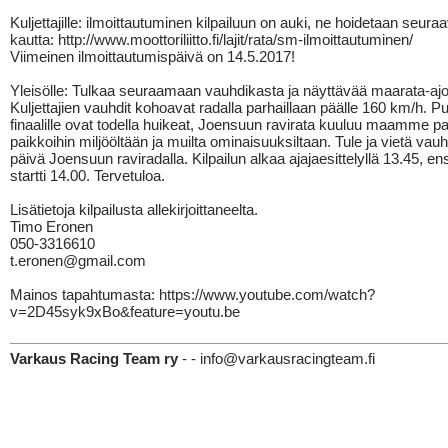
Kuljettajille: ilmoittautuminen kilpailuun on auki, ne hoidetaan seuraa
kautta: http://www.moottoriliitto.fi/lajit/rata/sm-ilmoittautuminen/
Viimeinen ilmoittautumispäivä on 14.5.2017!
Yleisölle: Tulkaa seuraamaan vauhdikasta ja näyttävää maarata-ajo
Kuljettajien vauhdit kohoavat radalla parhaillaan päälle 160 km/h. P
finaalille ovat todella huikeat, Joensuun ravirata kuuluu maamme pa
paikkoihin miljööltään ja muilta ominaisuuksiltaan. Tule ja vietä vau
päivä Joensuun raviradalla. Kilpailun alkaa ajajaesittelyllä 13.45, 
startti 14.00. Tervetuloa.
Lisätietoja kilpailusta allekirjoittaneelta.
Timo Eronen
050-3316610
t.eronen@gmail.com
Mainos tapahtumasta: https://www.youtube.com/watch?
v=2D45syk9xBo&feature=youtu.be
Varkaus Racing Team ry
- - info@varkausracingteam.fi