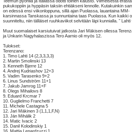
Teemun pyörillä ja Italiassa odotti toinen kalusto. Viimeisestä eräst
pukukoppiin ja hyppäsin taksiin ehtiäkseni lennolle. Kutakuinkin sam
on edessä ensi viikonloppuna, sillä ajan Puolassa, lauantaina MM-
karsinnassa Tanskassa ja sunnuntaina taas Puolassa. Kun kaikki o
suunniteltu, niin tälläiset ruuhkaviikot selvitään läpi kunnialla. " Laht
Muut suomalaiset karsiutuivat jatkosta Jari Mäkisen ollessa Teren
ja Unkarin Nagyhalaszissa Tero Aarnio oli myös 12.
Tulokset:
Terenzano:
1. Timo Lahti 14 (2,3,3,3,3)
2. Martin Smolinski 13
3. Kenneth Bjerre 12
4. Andrej Kudriashov 12+3
5. Vadim Tarasenko 9+2
6. Linus Sundström 11+1
7. Jakub Jamrog 11+F
8. Olegs Mihailovs 8
9. Eduard Krcmar 7
10. Guglielmo Franchetti 7
11. Michele Castagna 5
12. Jari Mäkinen 3 (1,1,1,F,N)
13. Ján Mihálik 2
14. Matic Ivacic 2
15. Danil Kolodinskiy 1
16. Mattia Lenardzuzzi 1