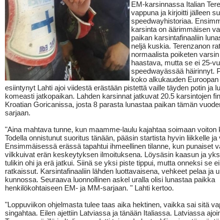
EM-karsinnassa Italian Te
vappuna ja kirjoitti jälleen 
speedwayhistoriaa. Ensim
karsinta on äärimmäisen vai
paikan karsintafinaaliin luna
neljä kuskia. Terenzanon rat
normaalista poiketen varsin 
haastava, mutta se ei 25-vu
speedwayässää häirinnyt. Pi
koko alkukauden Euroopan l
esiintynyt Lahti ajoi viidestä erästään pistettä vaille täyden potin ja l
komeasti jatkopaikan. Lahden karsinnat jatkuvat 20.5 karsintojen fina
Kroatian Goricanissa, josta 8 parasta lunastaa paikan tämän vuod
sarjaan.
"Aina mahtava tunne, kun maamme-laulu kajahtaa soimaan voiton 
Todella onnistunut suoritus tänään, pääsin startista hyvin liikkelle ja va
Ensimmäisessä erässä tapahtui ihmeellinen tilanne, kun punaiset v
vilkkuivat erän keskeytyksen ilmoituksena. Löysäsin kaasun ja yks
tulikin ohi ja erä jatkui. Siinä se yksi piste tippui, mutta onneksi se e
ratkaissut. Karsintafinaaliin lähden luottavaisena, vehkeet pelaa ja 
kunnossa. Seuraava luonnollinen askel uralla olisi lunastaa paikka
henkilökohtaiseen EM- ja MM-sarjaan. " Lahti kertoo.
"Loppuviikon ohjelmasta tulee taas aika hektinen, vaikka sai sitä v
singahtaa. Eilen ajettiin Latviassa ja tänään Italiassa. Latviassa ajoin