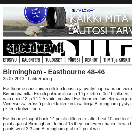
Birmingham - Eastbourne 48-46
25.07.2013 - Lahti Racing
Eastbourne nousi aivan ottelun lopussa ja pystyi nappaamaan vier
Birminghamilta. Ero oli pahimmillaan jo 14 pistettä erän 10 jälkeen, 
vain erien 13 ja 14 1-5 voitot nostivat Eastbournen taistelemaan jopa
Viimeisessä erässä pisteet kuitenkin tasattiin ja Birmingham pysty
pisteen kotivoittoon.
Eastbourne fought back 14 points difference after heat 10 and took
point against Birmingham. In heat 15 they had even chance to win b
points went 3-3 and Birmingham grab a 2 point win.