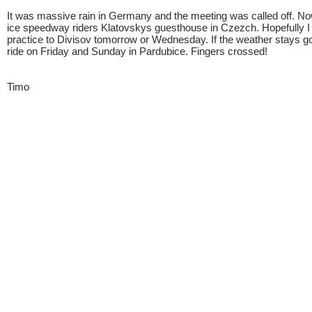
It was massive rain in Germany and the meeting was called off. No
ice speedway riders Klatovskys guesthouse in Czezch. Hopefully I 
practice to Divisov tomorrow or Wednesday. If the weather stays goo
ride on Friday and Sunday in Pardubice. Fingers crossed!
Timo