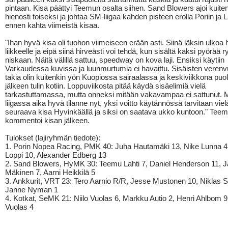
pintaan. Kisa päättyi Teemun osalta siihen. Sand Blowers ajoi kuite
hienosti toiseksi ja johtaa SM-liigaa kahden pisteen erolla Poriin ja 
ennen kahta viimeistä kisaa.
"Ihan hyvä kisa oli tuohon viimeiseen erään asti. Siinä läksin ulkoa 
liikkeelle ja eipä siinä hirveästi voi tehdä, kun sisältä kaksi pyörää 
niskaan. Näitä välillä sattuu, speedway on kova laji. Ensiksi käytiin
Varkaudessa kuvissa ja luunmurtumia ei havaittu. Sisäisten verenv
takia olin kuitenkin yön Kuopiossa sairaalassa ja keskiviikkona puo
jälkeen tulin kotiin. Loppuviikosta pitää käydä sisäelimiä vielä
tarkastuttamassa, mutta onneksi mitään vakavampaa ei sattunut. M
liigassa aika hyvä tilanne nyt, yksi voitto käytännössä tarvitaan viel
seuraava kisa Hyvinkäällä ja siksi on saatava ukko kuntoon." Tee
kommentoi kisan jälkeen.
Tulokset (lajiryhmän tiedote):
1. Porin Nopea Racing, PMK 40: Juha Hautamäki 13, Nike Lunna 4
Loppi 10, Alexander Edberg 13
2. Sand Blowers, HyMK 30: Teemu Lahti 7, Daniel Henderson 11, J
Mäkinen 7, Aarni Heikkilä 5
3. Ankkurit, VRT 23: Tero Aarnio R/R, Jesse Mustonen 10, Niklas S
Janne Nyman 1
4. Kotkat, SeMK 21: Niilo Vuolas 6, Markku Autio 2, Henri Ahlbom 9,
Vuolas 4