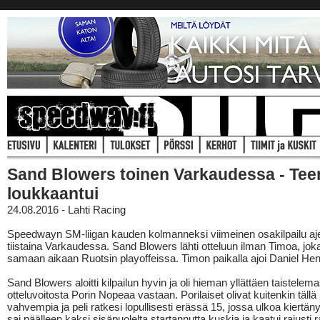
Sand Blowers toinen Varkaudessa - Te
loukkaantui
24.08.2016 - Lahti Racing
Speedwayn SM-liigan kauden kolmanneksi viimeinen osakilpailu ajet
tiistaina Varkaudessa. Sand Blowers lähti otteluun ilman Timoa, joka
samaan aikaan Ruotsin playoffeissa. Timon paikalla ajoi Daniel He
Sand Blowers aloitti kilpailun hyvin ja oli hieman yllättäen taistelem
otteluvoitosta Porin Nopeaa vastaan. Porilaiset olivat kuitenkin tällä
vahvempia ja peli ratkesi lopullisesti erässä 15, jossa ulkoa kiertä
sai päälleen kaksi sisäpuolelta startannutta kuskia ja kaatui rajusti 