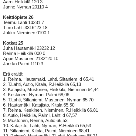
Aarni Heikkilä 120 3
Janne Nyman 20110 4
Keittiöpiste 26
Teemu Lahti 1d231 7
Timo Lahti 3316^23 18
Jukka Nieminen 0100 1
Kotkat 25
Juha Hautamäki 23232 12
Reima Heikkilä 000 0
Appe Mustonen 2132^20 10
Jarkko Palmi 1110 3
Erä erältä:
1. Reima, Hautamäki, Lahti, Siltaniemi d 65,41
2. T.Lahti, Autio, Kitala, R.Heikkilä 65,13
3. Katajisto, Mustonen, Heikkilä, Nieminen 64,44
4. Keskinen, Nyman, Palmi 68,06
5. T.Lahti, Siltaniemi, Mustonen, Nyman 65,70
6. Hautamäki, Katajisto, Kitala 65,50
7. Reima, Keskinen, Nieminen, R.Heikkilä 66,81
8. Autio, Heikkilä, Palmi, Lahti d 67,57
9. Mustonen, Reima, Autio 66,53
10. Katajisto, Lahti, Nyman, R.Heikkilä 65,53
11. Siltaniemi, Kitala, Palmi, Nieminen 68,41
12. Reima^, Hautamäki, T.Lahti, Keskinen 65,31