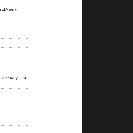
n EM-sarjan
lle speedwayn EM-
FF