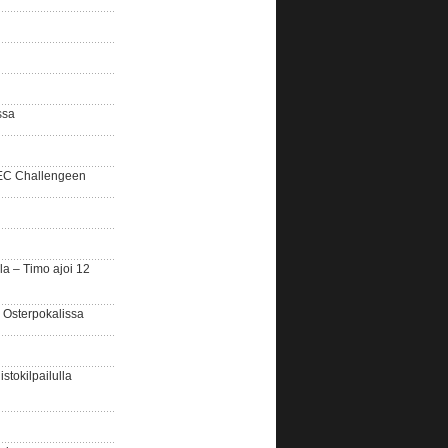
ssa
SEC Challengeen
la – Timo ajoi 12
 Osterpokalissa
stokilpailulla