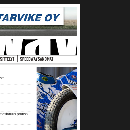
ista
nmestaruus pronssi