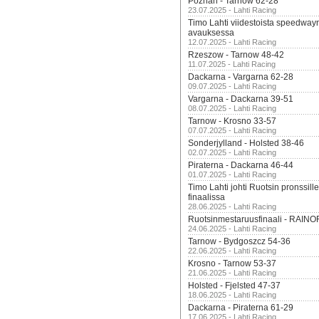
Poznan - Tarnow 62-28
23.07.2025 - Lahti Racing
Timo Lahti viidestoista speedway
avauksessa
12.07.2025 - Lahti Racing
Rzeszow - Tarnow 48-42
11.07.2025 - Lahti Racing
Dackarna - Vargarna 62-28
09.07.2025 - Lahti Racing
Vargarna - Dackarna 39-51
08.07.2025 - Lahti Racing
Tarnow - Krosno 33-57
07.07.2025 - Lahti Racing
Sonderjylland - Holsted 38-46
02.07.2025 - Lahti Racing
Piraterna - Dackarna 46-44
01.07.2025 - Lahti Racing
Timo Lahti johti Ruotsin pronssi
finaalissa
28.06.2025 - Lahti Racing
Ruotsinmestaruusfinaali - RAINO
24.06.2025 - Lahti Racing
Tarnow - Bydgoszcz 54-36
22.06.2025 - Lahti Racing
Krosno - Tarnow 53-37
21.06.2025 - Lahti Racing
Holsted - Fjelsted 47-37
18.06.2025 - Lahti Racing
Dackarna - Piraterna 61-29
17.06.2025 - Lahti Racing