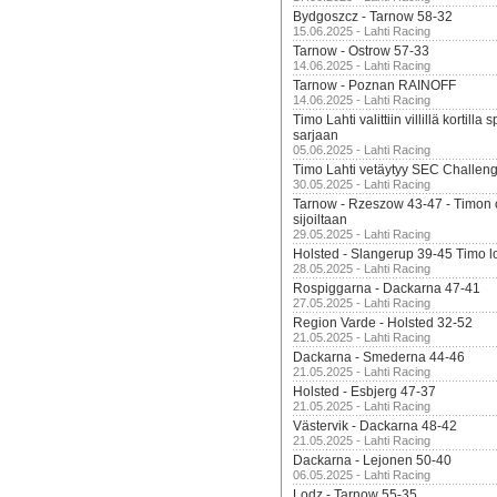
Bydgoszcz - Tarnow 58-32
15.06.2025 - Lahti Racing
Tarnow - Ostrow 57-33
14.06.2025 - Lahti Racing
Tarnow - Poznan RAINOFF
14.06.2025 - Lahti Racing
Timo Lahti valittiin villillä kortil
sarjaan
05.06.2025 - Lahti Racing
Timo Lahti vetäytyy SEC Challen
30.05.2025 - Lahti Racing
Tarnow - Rzeszow 43-47 - Timon 
sijoiltaan
29.05.2025 - Lahti Racing
Holsted - Slangerup 39-45 Timo l
28.05.2025 - Lahti Racing
Rospiggarna - Dackarna 47-41
27.05.2025 - Lahti Racing
Region Varde - Holsted 32-52
21.05.2025 - Lahti Racing
Dackarna - Smederna 44-46
21.05.2025 - Lahti Racing
Holsted - Esbjerg 47-37
21.05.2025 - Lahti Racing
Västervik - Dackarna 48-42
21.05.2025 - Lahti Racing
Dackarna - Lejonen 50-40
06.05.2025 - Lahti Racing
Lodz - Tarnow 55-35