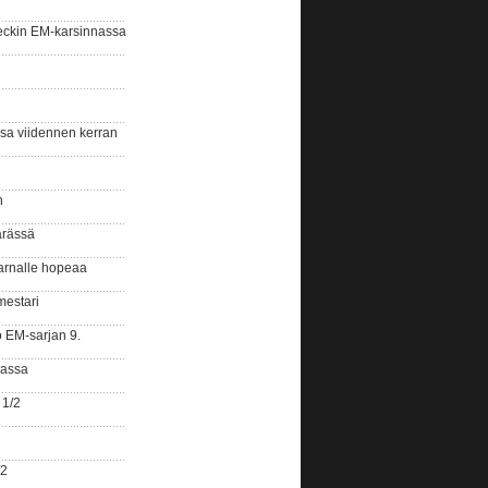
eckin EM-karsinnassa
ssa viidennen kerran
n
ärässä
arnalle hopeaa
mestari
o EM-sarjan 9.
gassa
 1/2
/2