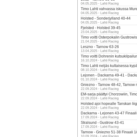
04.05.2025 - Lahti Racing
Timo Lahti vahvassa iskussa Mur
04.05.2025 - Lahti Racing
Holsted - Sonderjylland 40-44
04.05.2025 - Lahti Racing
Fjelsted - Holsted 39-45
23.04.2025 - Lahti Racing
Timo voitti Osterpokalin Gustrowi
21.04.2025 - Lahti Racing
Leszno - Tarnow 63-26
13.04.2025 - Lahti Racing
Timo voitti Dohrenin kutsukilpailu
16.10.2024 - Lahti Racing
Timo Lahti neljäs kultaisessa kyp
08.10.2024 - Lahti Racing
Lejonen - Dackarna 49-41 - Dack
01.10.2024 - Lahti Racing
Gniezno - Tarnow 48-42, Tarnow 
22.09.2024 - Lahti Racing
EM-sarja päättyi Chorzowiin, Tim
22.09.2024 - Lahti Racing
Holsted ajoi hopealle Tanskan lii
22.09.2024 - Lahti Racing
Dackarna - Lejonen 43-47 Finaali
17.09.2024 - Lahti Racing
Stralsund - Gustrow 43-41
17.09.2024 - Lahti Racing
Tarnow - Gniezno 51-38 Finaali 1
10.09.2024 - Lahti Racing