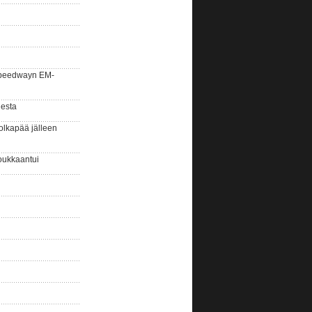
la speedwayn EM-
gesta
olkapää jälleen
oukkaantui