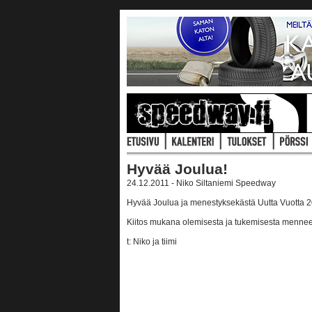
Hyvää Joulua!
24.12.2011 - Niko Siltaniemi Speedway
Hyvää Joulua ja menestyksekästä Uutta Vuotta 20
Kiitos mukana olemisesta ja tukemisesta menne
t: Niko ja tiimi