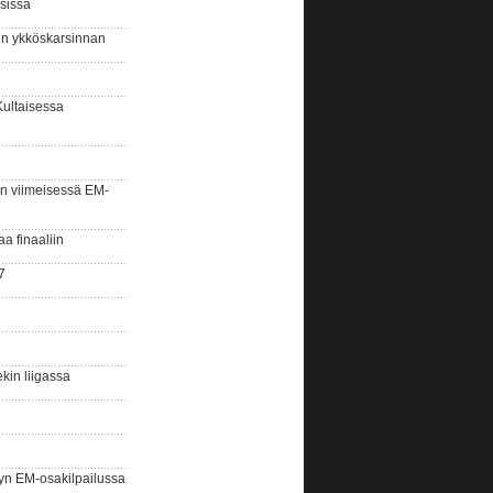
sissa
sin ykköskarsinnan
Kultaisessa
n viimeisessä EM-
aa finaaliin
7
kin liigassa
yn EM-osakilpailussa