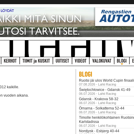
Ruotsi jäi ulos World Cupin finaal
07.08.2026 - Lahti Racing
12 kaikille.
Świętochłowice - Gdansk 41-49
06.07.2026 - Lahti Racing
en vuoden aikana.
Gdansk - Krakova 58-32
06.07.2026 - Lahti Racing
Örnarna - Solkatterna 52-44
06.07.2026 - Lahti Racing
Timolle henkilökohtainen Ruotsi
Karlstadissa
06.07.2026 - Lahti Racing
Nordjysk - Esbjerg 40-44