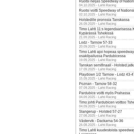
Ruotsi neljäs Speedway of Nation
04.10.2025 - Lahti Racing
Ruotsi voitti Speedway of Nation
02.10.2025 - Lahti Racing
Holstedille pronssia Tanskassa
26.09.2025 - Lahti Racing
Timo Lahti 11:s legendaarisessa 
Kypärässä Tshekissä
21.09.2025 - Lahti Racing
Lodz - Tarnow 57-33
20.09.2025 - Lahti Racing
Timo Lahti ajoi hopeaa speedway
osakilpailussa Pardubicessa
19.09.2025 - Lahti Racing
Tanskan semifinaali - Holsted jatk
17.09.2025 - Lahti Racing
Playdown 1/2 Tarnow - Lodz 43-4
15.09.2025 - Lahti Racing
Poznan - Tarnow 58-32
07.09.2025 - Lahti Racing
Pardubice voitti myös Prahassa
04.09.2025 - Lahti Racing
Timo johti Pardubicen voittoo Tshe
04.09.2025 - Lahti Racing
Slangerup - Holsted 57-27
27.08.2025 - Lahti Racing
Västervik - Dackarna 54-36
26.08.2025 - Lahti Racing
Timo Lahti kuudestoista speedwa