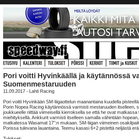
Pori voitti Hyvinkäällä ja käytännössä v
Suomenmestaruuden
11.09.2017 - Lahti Racing
Pori voitti Hyvinkään SM-liigaottelun maanantaina kuudella pisteellä.
Porin Nopea Racing käytännössä varmisti mestaruuden itselleen, si
joukkueelle riittää viimeisellä kierroksella se että he ovat matkassa 
miehityksellä. Ankkurit varmisti itselleen samalla vähintään hopean
matkatessa Wasamat 17":n mukaan. SM-liigan viimeinen osakilpail
Porissa tulevana lauantaina. Teemu kasasi 6+2 pistettä neljästä erä
Tulokset: