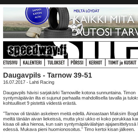
Daugavpils - Tarnow 39-51
16.07.2017 - Lahti Racing
Daugavpils hävisi sarjakärki Tarnowille kotona sunnuntaina. Timon
syntymäpäivän ilta ei sujunut parhaalla mahdollisella tavalla ja tulok
kohtuulliset 9 pistettä viidestä erästä.
"Tarnow oli tänään askeleen meitä edellä. Ainoastaan Maksim Bogd
meiltä tänään aivan liekeissä, mutta yksi ukko ei koko porukkaa k
kisaa oli aika hienoa, kun sain syntymäpäivälahjan ajajaesittelyssä 
edessä. Mukava pieni huomionosoitus." Timo kertoi kisan jälkeen.