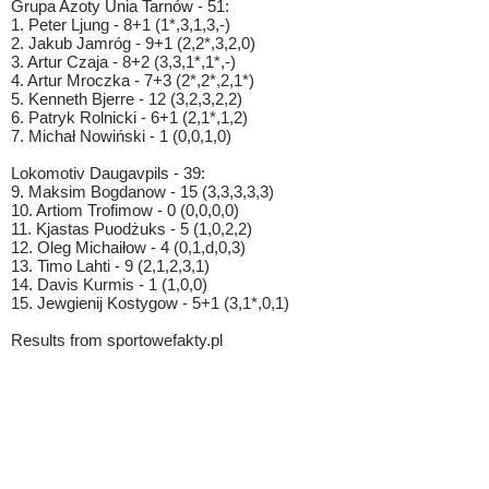
Grupa Azoty Unia Tarnów - 51:
1. Peter Ljung - 8+1 (1*,3,1,3,-)
2. Jakub Jamróg - 9+1 (2,2*,3,2,0)
3. Artur Czaja - 8+2 (3,3,1*,1*,-)
4. Artur Mroczka - 7+3 (2*,2*,2,1*)
5. Kenneth Bjerre - 12 (3,2,3,2,2)
6. Patryk Rolnicki - 6+1 (2,1*,1,2)
7. Michał Nowiński - 1 (0,0,1,0)
Lokomotiv Daugavpils - 39:
9. Maksim Bogdanow - 15 (3,3,3,3,3)
10. Artiom Trofimow - 0 (0,0,0,0)
11. Kjastas Puodżuks - 5 (1,0,2,2)
12. Oleg Michaiłow - 4 (0,1,d,0,3)
13. Timo Lahti - 9 (2,1,2,3,1)
14. Davis Kurmis - 1 (1,0,0)
15. Jewgienij Kostygow - 5+1 (3,1*,0,1)
Results from sportowefakty.pl