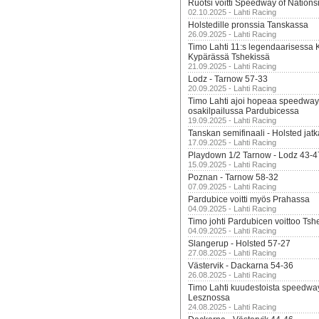
Ruotsi voitti Speedway of Nation
02.10.2025 - Lahti Racing
Holstedille pronssia Tanskassa
26.09.2025 - Lahti Racing
Timo Lahti 11:s legendaarisessa 
Kypärässä Tshekissä
21.09.2025 - Lahti Racing
Lodz - Tarnow 57-33
20.09.2025 - Lahti Racing
Timo Lahti ajoi hopeaa speedway
osakilpailussa Pardubicessa
19.09.2025 - Lahti Racing
Tanskan semifinaali - Holsted jatk
17.09.2025 - Lahti Racing
Playdown 1/2 Tarnow - Lodz 43-4
15.09.2025 - Lahti Racing
Poznan - Tarnow 58-32
07.09.2025 - Lahti Racing
Pardubice voitti myös Prahassa
04.09.2025 - Lahti Racing
Timo johti Pardubicen voittoo Tshe
04.09.2025 - Lahti Racing
Slangerup - Holsted 57-27
27.08.2025 - Lahti Racing
Västervik - Dackarna 54-36
26.08.2025 - Lahti Racing
Timo Lahti kuudestoista speedwa
Lesznossa
24.08.2025 - Lahti Racing