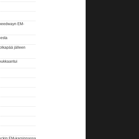
la speedwayn EM-
gesta
olkapää jälleen
oukkaantui
eckin EM-karsinnassa