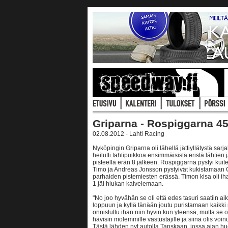
Griparna - Rospiggarna 4
02.08.2012 - Lahti Racing
Nyköpingin Griparna oli lähellä jättiyllätystä sa
heilutti tahtipuikkoa ensimmäisistä eristä lähtie
pisteellä erän 8 jälkeen. Rospiggarna pystyi kui
Timo ja Andreas Jonsson pystyivät kukistamaan G
parhaiden pistemiesten erässä. Timon kisa oli iha
1 jäi hiukan kaivelemaan.
"No joo hyvähän se oli että edes tasuri saatiin aik
loppuun ja kyllä tänään joutu puristamaan kaikki m
onnistuttu ihan niin hyvin kun yleensä, mutta s
hävisin molemmille vastustajille ja siinä olis voinu
Tästä lähden nyt autolla Tanskaan, jossa ajan hu