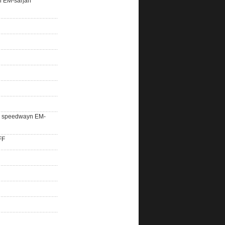
n EM-sarjan
lle speedwayn EM-
FF