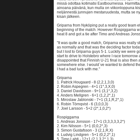
missä odottaa kotimatsi Eastbournessa. Harmittaa
ainoana päivänä, kun mulla on viikonloppuna kisa
neljännestä junnujen mestaruudesta, mutta se nyt
kisan jälkeen.
Griparna from Nyköping put a really good team ef
beginning of the match. However Rospiggarna was
heat 8 and got a tie after Timo and Andreas Jonss
"It was quite a good match, Griparna was really s
as normally and that was the deciding factor today
but I lost to Griparna guys 5-1. Luckily we were go
start to drive to Holstebro where I race tomorrow
disappointed that Finnish U-21 final is also then a
somewhere else. I would´ve wanted to defend the ti
I had a bad luck with me."
Griparna
1. Patrick Hougaard - 8 (2,2,1,3,0)
2. Robin Aspegren - 4+1 (1*,3,X,0)
3. Daniel Davidsson - 9+1 (3,1*,3,2)
4. Anders Mellgren - 6+1 (1,2,2*,1)
5. Miroslaw Jablonski - 7+1 (3,1,R,2*,1)
6. Robin Törnqvist - 6 (3,0,0,3)
7. Joel Larsson - 5+2 (2*,1,0,2*)
Rospiggarna
1. Andreas Jonsson - 17+1 (3,3,3,3,3,2*)
2. Kim Nilsson - 5+1 (0,0,2*,3)
3. Simon Gustafsson - 3 (2,1,R,X)
4. Ludvig Lindgren - 5+1 (0,2,2*,1)
5. Timo Lahti - 12+1 (2,1,3,2*,1,3)