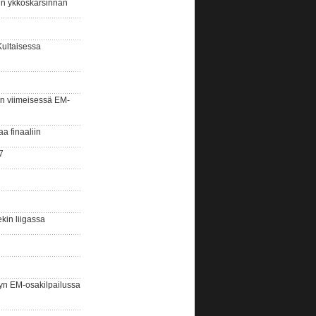
sin ykköskarsinnan
Kultaisessa
n viimeisessä EM-
aa finaaliin
7
kin liigassa
yn EM-osakilpailussa