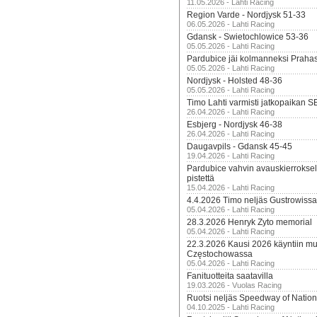
11.05.2026 - Lahti Racing
Region Varde - Nordjysk 51-33
06.05.2026 - Lahti Racing
Gdansk - Swietochlowice 53-36
05.05.2026 - Lahti Racing
Pardubice jäi kolmanneksi Praha
05.05.2026 - Lahti Racing
Nordjysk - Holsted 48-36
05.05.2026 - Lahti Racing
Timo Lahti varmisti jatkopaikan 
26.04.2026 - Lahti Racing
Esbjerg - Nordjysk 46-38
26.04.2026 - Lahti Racing
Daugavpils - Gdansk 45-45
19.04.2026 - Lahti Racing
Pardubice vahvin avauskierroksel
pistettä
15.04.2026 - Lahti Racing
4.4.2026 Timo neljäs Gustrowissa
05.04.2026 - Lahti Racing
28.3.2026 Henryk Zyto memorial
05.04.2026 - Lahti Racing
22.3.2026 Kausi 2026 käyntiin mui
Częstochowassa
05.04.2026 - Lahti Racing
Fanituotteita saatavilla
19.03.2026 - Vuolas Racing
Ruotsi neljäs Speedway of Nation
04.10.2025 - Lahti Racing