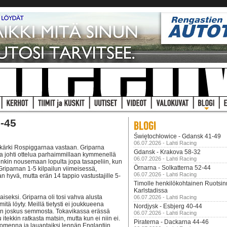
5-45
Świętochłowice - Gdansk 41-49
06.07.2026 - Lahti Racing
rjakärki Rospiggarnaa vastaan. Griparna
Gdansk - Krakova 58-32
n ja johti ottelua parhaimmillaan kymmenellä
06.07.2026 - Lahti Racing
tenkin nousemaan lopulta jopa tasapeliin, kun
Örnarna - Solkatterna 52-44
riparnan 1-5 kilpailun viimeisessä,
06.07.2026 - Lahti Racing
n hyvä, mutta erän 14 tappio vastustajille 5-
Timolle henkilökohtainen Ruotsi
Karlstadissa
aiseksi. Griparna oli tosi vahva alusta
06.07.2026 - Lahti Racing
itä löyty. Meillä tietysti ei joukkueena
Nordjysk - Esbjerg 40-44
e on joskus semmosta. Tokavikassa erässä
06.07.2026 - Lahti Racing
 itekkin ratkasta matsin, mutta kun ei niin ei.
Piraterna - Dackarna 44-46
omenna ja lauantaiksi lennän Englantiin,