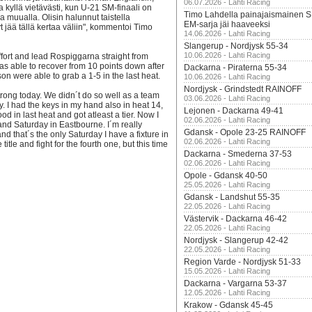
06.07.2026 - Lahti Racing
 kyllä vietävästi, kun U-21 SM-finaali on
Timo Lahdella painajaismainen
 muualla. Olisin halunnut taistella
EM-sarja jäi haaveeksi
 jää tällä kertaa väliin", kommentoi Timo
14.06.2026 - Lahti Racing
Slangerup - Nordjysk 55-34
10.06.2026 - Lahti Racing
fort and lead Rospiggarna straight from
 able to recover from 10 points down after
Dackarna - Piraterna 55-34
on were able to grab a 1-5 in the last heat.
10.06.2026 - Lahti Racing
Nordjysk - Grindstedt RAINOFF
trong today. We didn´t do so well as a team
03.06.2026 - Lahti Racing
. I had the keys in my hand also in heat 14,
Lejonen - Dackarna 49-41
od in last heat and got atleast a tier. Now I
02.06.2026 - Lahti Racing
 and Saturday in Eastbourne. I´m really
Gdansk - Opole 23-25 RAINOFF
nd that´s the only Saturday I have a fixture in
02.06.2026 - Lahti Racing
tle and fight for the fourth one, but this time
Dackarna - Smederna 37-53
02.06.2026 - Lahti Racing
Opole - Gdansk 40-50
25.05.2026 - Lahti Racing
Gdansk - Landshut 55-35
22.05.2026 - Lahti Racing
Västervik - Dackarna 46-42
22.05.2026 - Lahti Racing
Nordjysk - Slangerup 42-42
22.05.2026 - Lahti Racing
Region Varde - Nordjysk 51-33
15.05.2026 - Lahti Racing
Dackarna - Vargarna 53-37
12.05.2026 - Lahti Racing
Krakow - Gdansk 45-45