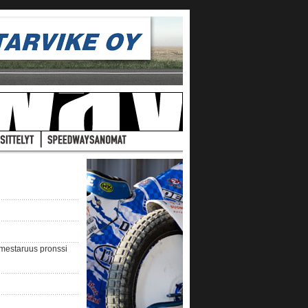
nmestaruus pronssi