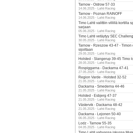
Tarnow - Ostrow 57-33
14.06.2025 - Lahti Racing
Tarnow - Poznan RAINOFF
14.06.2025 - Lahti Racing
Timo Lahti valittiin villillä kortil
sarjaan
05.06.2025 - Lahti Racing
Timo Lahti vetäytyy SEC Challen
30.05.2025 - Lahti Racing
Tarnow - Rzeszow 43-47 - Timon 
sijoiltaan
29.05.2025 - Lahti Racing
Holsted - Slangerup 39-45 Timo l
28.05.2025 - Lahti Racing
Rospiggarna - Dackarna 47-41
27.05.2025 - Lahti Racing
Region Varde - Holsted 32-52
21.05.2025 - Lahti Racing
Dackarna - Smederna 44-46
21.05.2025 - Lahti Racing
Holsted - Esbjerg 47-37
21.05.2025 - Lahti Racing
Västervik - Dackarna 48-42
21.05.2025 - Lahti Racing
Dackarna - Lejonen 50-40
06.05.2025 - Lahti Racing
Lodz - Tarnow 55-35
04.05.2025 - Lahti Racing
Timo Lahti vahvassa iskussa Mur