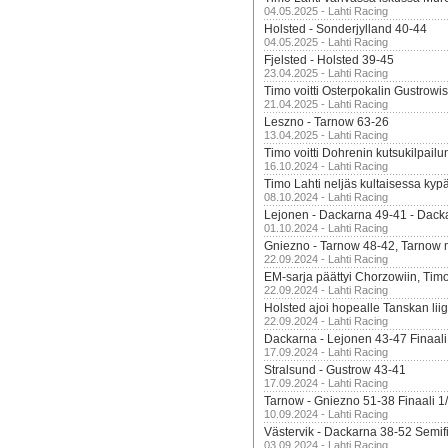
04.05.2025 - Lahti Racing
Holsted - Sonderjylland 40-44
04.05.2025 - Lahti Racing
Fjelsted - Holsted 39-45
23.04.2025 - Lahti Racing
Timo voitti Osterpokalin Gustrowi
21.04.2025 - Lahti Racing
Leszno - Tarnow 63-26
13.04.2025 - Lahti Racing
Timo voitti Dohrenin kutsukilpailu
16.10.2024 - Lahti Racing
Timo Lahti neljäs kultaisessa kyp
08.10.2024 - Lahti Racing
Lejonen - Dackarna 49-41 - Dack
01.10.2024 - Lahti Racing
Gniezno - Tarnow 48-42, Tarnow 
22.09.2024 - Lahti Racing
EM-sarja päättyi Chorzowiin, Tim
22.09.2024 - Lahti Racing
Holsted ajoi hopealle Tanskan lii
22.09.2024 - Lahti Racing
Dackarna - Lejonen 43-47 Finaali
17.09.2024 - Lahti Racing
Stralsund - Gustrow 43-41
17.09.2024 - Lahti Racing
Tarnow - Gniezno 51-38 Finaali 1
10.09.2024 - Lahti Racing
Västervik - Dackarna 38-52 Semifi
03.09.2024 - Lahti Racing