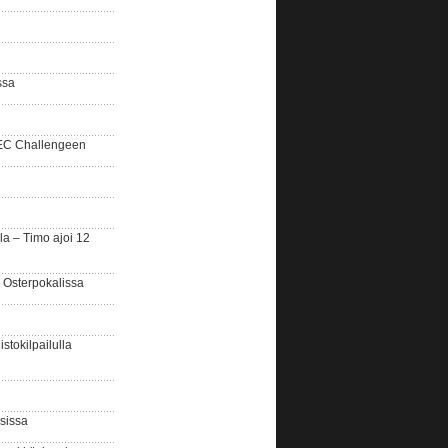
ssa
SEC Challengeen
la – Timo ajoi 12
 Osterpokalissa
stokilpailulla
sissa