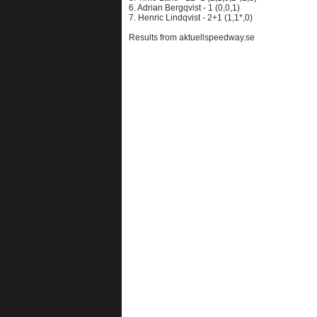
6. Adrian Bergqvist - 1 (0,0,1)
7. Henric Lindqvist - 2+1 (1,1*,0)
Results from aktuellspeedway.se