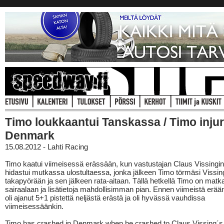
Timo loukkaantui Tanskassa / Timo injur
Denmark
15.08.2012 - Lahti Racing
Timo kaatui viimeisessä erässään, kun vastustajan Claus Vissingin
hidastui mutkassa ulostultaessa, jonka jälkeen Timo törmäsi Vissin
takapyörään ja sen jälkeen rata-aitaan. Tällä hetkellä Timo on matka
sairaalaan ja lisätietoja mahdollisimman pian. Ennen viimeistä erä
oli ajanut 5+1 pistettä neljästä erästä ja oli hyvässä vauhdissa
viimeisessäänkin.
Timo has crashed in Denmark when he crashed to Claus Vissing´s