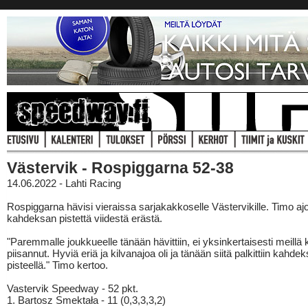
Västervik - Rospiggarna 52-38
14.06.2022 - Lahti Racing
Rospiggarna hävisi vieraissa sarjakakkoselle Västervikille. Timo ajo
kahdeksan pistettä viidestä erästä.
"Paremmalle joukkueelle tänään hävittiin, ei yksinkertaisesti meillä 
piisannut. Hyviä eriä ja kilvanajoa oli ja tänään siitä palkittiin kahdek
pisteellä." Timo kertoo.
Vastervik Speedway - 52 pkt.
1. Bartosz Smektała - 11 (0,3,3,3,2)