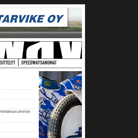
nmestaruus pronssi