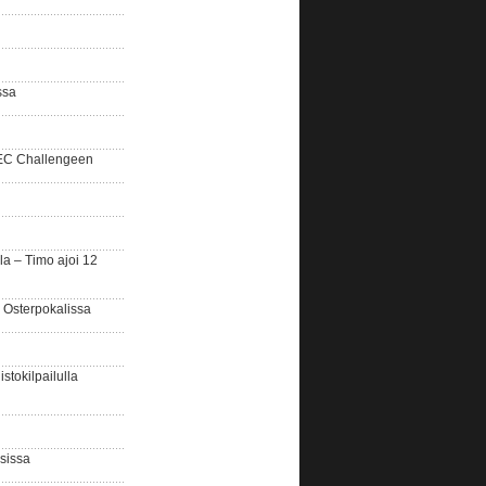
ssa
SEC Challengeen
la – Timo ajoi 12
 Osterpokalissa
stokilpailulla
sissa