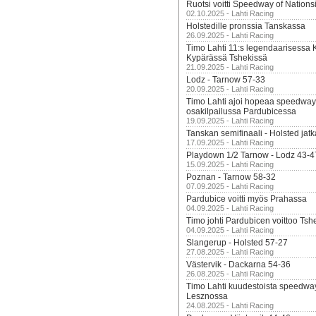
Ruotsi voitti Speedway of Nation
02.10.2025 - Lahti Racing
Holstedille pronssia Tanskassa
26.09.2025 - Lahti Racing
Timo Lahti 11:s legendaarisessa 
Kypärässä Tshekissä
21.09.2025 - Lahti Racing
Lodz - Tarnow 57-33
20.09.2025 - Lahti Racing
Timo Lahti ajoi hopeaa speedway
osakilpailussa Pardubicessa
19.09.2025 - Lahti Racing
Tanskan semifinaali - Holsted jatk
17.09.2025 - Lahti Racing
Playdown 1/2 Tarnow - Lodz 43-4
15.09.2025 - Lahti Racing
Poznan - Tarnow 58-32
07.09.2025 - Lahti Racing
Pardubice voitti myös Prahassa
04.09.2025 - Lahti Racing
Timo johti Pardubicen voittoo Tshe
04.09.2025 - Lahti Racing
Slangerup - Holsted 57-27
27.08.2025 - Lahti Racing
Västervik - Dackarna 54-36
26.08.2025 - Lahti Racing
Timo Lahti kuudestoista speedwa
Lesznossa
24.08.2025 - Lahti Racing