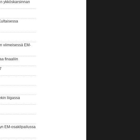
sin ykköskarsinnan
Kultaisessa
n viimeisessä EM-
aa finaaliin
7
kin liigassa
yn EM-osakilpailussa