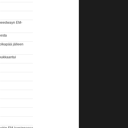
la speedwayn EM-
gesta
olkapää jälleen
oukkaantui