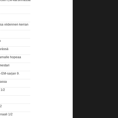
eckin EM-karsinnassa
ssa viidennen kerran
n
ärässä
arnalle hopeaa
mestari
o EM-sarjan 9.
gassa
 1/2
/2
naali 1/2