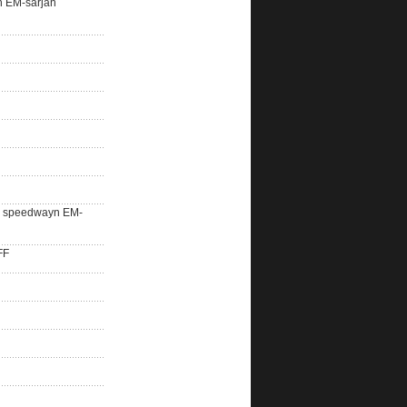
n EM-sarjan
lle speedwayn EM-
FF