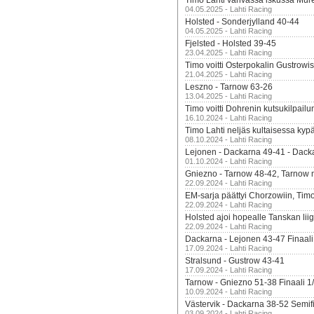
Timo Lahti vahvassa iskussa Mur
04.05.2025 - Lahti Racing
Holsted - Sonderjylland 40-44
04.05.2025 - Lahti Racing
Fjelsted - Holsted 39-45
23.04.2025 - Lahti Racing
Timo voitti Osterpokalin Gustrowi
21.04.2025 - Lahti Racing
Leszno - Tarnow 63-26
13.04.2025 - Lahti Racing
Timo voitti Dohrenin kutsukilpailu
16.10.2024 - Lahti Racing
Timo Lahti neljäs kultaisessa kyp
08.10.2024 - Lahti Racing
Lejonen - Dackarna 49-41 - Dack
01.10.2024 - Lahti Racing
Gniezno - Tarnow 48-42, Tarnow 
22.09.2024 - Lahti Racing
EM-sarja päättyi Chorzowiin, Tim
22.09.2024 - Lahti Racing
Holsted ajoi hopealle Tanskan lii
22.09.2024 - Lahti Racing
Dackarna - Lejonen 43-47 Finaali
17.09.2024 - Lahti Racing
Stralsund - Gustrow 43-41
17.09.2024 - Lahti Racing
Tarnow - Gniezno 51-38 Finaali 1
10.09.2024 - Lahti Racing
Västervik - Dackarna 38-52 Semifi
03.09.2024 - Lahti Racing