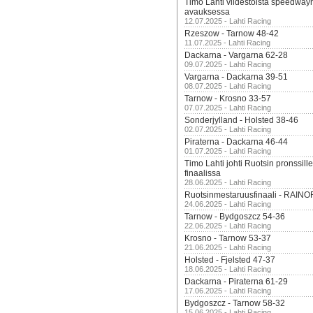
Timo Lahti viidestoista speedway
avauksessa
12.07.2025 - Lahti Racing
Rzeszow - Tarnow 48-42
11.07.2025 - Lahti Racing
Dackarna - Vargarna 62-28
09.07.2025 - Lahti Racing
Vargarna - Dackarna 39-51
08.07.2025 - Lahti Racing
Tarnow - Krosno 33-57
07.07.2025 - Lahti Racing
Sonderjylland - Holsted 38-46
02.07.2025 - Lahti Racing
Piraterna - Dackarna 46-44
01.07.2025 - Lahti Racing
Timo Lahti johti Ruotsin pronssi
finaalissa
28.06.2025 - Lahti Racing
Ruotsinmestaruusfinaali - RAINO
24.06.2025 - Lahti Racing
Tarnow - Bydgoszcz 54-36
22.06.2025 - Lahti Racing
Krosno - Tarnow 53-37
21.06.2025 - Lahti Racing
Holsted - Fjelsted 47-37
18.06.2025 - Lahti Racing
Dackarna - Piraterna 61-29
17.06.2025 - Lahti Racing
Bydgoszcz - Tarnow 58-32
15.06.2025 - Lahti Racing