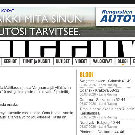
7
Świętochłowice - Gdansk 41-49
06.07.2026 - Lahti Racing
lla Målillassa, jossa Vargnarna jäi yllättävän
Gdansk - Krakova 58-32
0 asti, jolloin piste-ero oli vain 2 pistettä,
06.07.2026 - Lahti Racing
Örnarna - Solkatterna 52-44
06.07.2026 - Lahti Racing
ästä erästä.
Timolle henkilökohtainen Ruotsi
 myös kovalle vastukselle. Oma kisa oli varsin
Karlstadissa
us ja tärkeä voitto joukkueelle. Tästä on
06.07.2026 - Lahti Racing
Nordjysk - Esbjerg 40-44
06.07.2026 - Lahti Racing
Piraterna - Dackarna 44-46