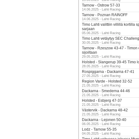
Tarnow - Ostrow 57-33
14.06.2025 - Lahti Racing
Tarnow - Poznan RAINOFF
14.06.2025 - Lahti Racing
Timo Lahti valittiin villillä kortil
sarjaan
05.06.2025 - Lahti Racing
Timo Lahti vetäytyy SEC Challen
30.05.2025 - Lahti Racing
Tarnow - Rzeszow 43-47 - Timon 
sijoiltaan
29.05.2025 - Lahti Racing
Holsted - Slangerup 39-45 Timo l
28.05.2025 - Lahti Racing
Rospiggarna - Dackarna 47-41
27.05.2025 - Lahti Racing
Region Varde - Holsted 32-52
21.05.2025 - Lahti Racing
Dackarna - Smederna 44-46
21.05.2025 - Lahti Racing
Holsted - Esbjerg 47-37
21.05.2025 - Lahti Racing
Västervik - Dackarna 48-42
21.05.2025 - Lahti Racing
Dackarna - Lejonen 50-40
06.05.2025 - Lahti Racing
Lodz - Tarnow 55-35
04.05.2025 - Lahti Racing