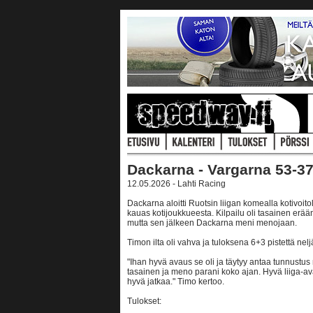
Dackarna - Vargarna 53-3
12.05.2026 - Lahti Racing
Dackarna aloitti Ruotsin liigan komealla kotivoito
kauas kotijoukkueesta. Kilpailu oli tasainen erään 1
mutta sen jälkeen Dackarna meni menojaan.
Timon ilta oli vahva ja tuloksena 6+3 pistettä nelj
"Ihan hyvä avaus se oli ja täytyy antaa tunnustus
tasainen ja meno parani koko ajan. Hyvä liiga-ava
hyvä jatkaa." Timo kertoo.
Tulokset: