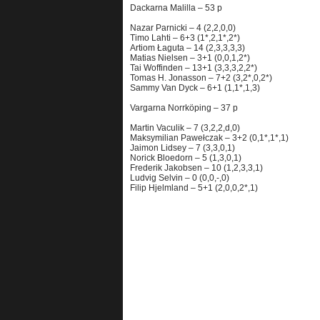
Dackarna Malilla – 53 p
Nazar Parnicki – 4 (2,2,0,0)
Timo Lahti – 6+3 (1*,2,1*,2*)
Artiom Łaguta – 14 (2,3,3,3,3)
Matias Nielsen – 3+1 (0,0,1,2*)
Tai Woffinden – 13+1 (3,3,3,2,2*)
Tomas H. Jonasson – 7+2 (3,2*,0,2*)
Sammy Van Dyck – 6+1 (1,1*,1,3)
Vargarna Norrköping – 37 p
Martin Vaculik – 7 (3,2,2,d,0)
Maksymilian Pawełczak – 3+2 (0,1*,1*,1)
Jaimon Lidsey – 7 (3,3,0,1)
Norick Bloedorn – 5 (1,3,0,1)
Frederik Jakobsen – 10 (1,2,3,3,1)
Ludvig Selvin – 0 (0,0,-,0)
Filip Hjelmland – 5+1 (2,0,0,2*,1)