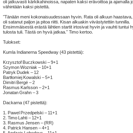
oli jatkuvasti kärkikahinoissa, napaten kaksi erävoittoa ja ajamalla 
vähintään kaksi pistettä.
"Tänään meni kokonaisuudessaan hyvin. Rata oli alkuun haastava, si
oli satanut paljon ja pitoa riitti. Kisan alkuakin viivästytettiin tunnilla.
Ensimmäisestä erästä lähtien startit irtosivat hyvin ja vauhti tuntui h
tulosta tuli. Tästä on hyvä jatkaa." Timo kertoo.
Tulokset:
Kumla Indianerna Speedway (43 pistettä):
Krzysztof Buczkowski – 9+1
Szymon Wozniak – 10+1
Patryk Dudek – 12
Bartłomiej Kowalski – 5+1
Dimitri Bergé – 2
Rasmus Karlsson – 2+1
Jonatan Grahn – 3
Dackarna (47 pistettä):
1. Pawel Przedpelski – 11+1
2. Timo Lahti – 12+1
3. Rasmus Jensen – (RR)
4. Patrick Hansen – 4+1
5. Andzejs Lebedevs – 11+1