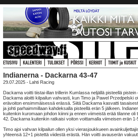
Indianerna - Dackarna 43-47
29.07.2025 - Lahti Racing
Dackarna voitti tiistai-illan trillerin Kumlassa neljällä pisteellä pistein
Dackarna aloitti kilpailun vahvasti, kun Timo ja Pawel Przedpelski ot
erävoiton ensimmäisessä erässä. Siitä Dackarna kasvatti tasaisest
ja johti parhaimmillaan kahdeksalla pisteellä erän 5 jälkeen. Indiane
kuitenkin kuromaan johdon kiinni ja ennen viimeistä erää tilanne oli 
42. Dackarna kuitenkin ratkaisi voiton voittamalla viimeisen erän 1-
Timo ajoi vahvan kilpailun ollen yksi vierasjoukkueen avainkuljettaji
yhteensä 12+1 pistettä viidestä erästä. Hän voitti avauserän vakuutt