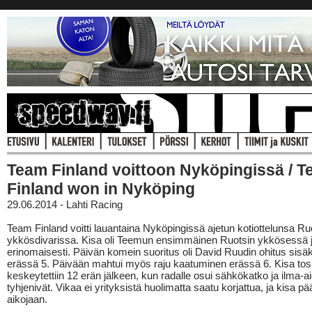
Team Finland voittoon Nyköpingissä / 
Finland won in Nyköping
29.06.2014 - Lahti Racing
Team Finland voitti lauantaina Nyköpingissä ajetun kotiottelunsa Ru
ykkösdivarissa. Kisa oli Teemun ensimmäinen Ruotsin ykkösessä j
erinomaisesti. Päivän komein suoritus oli David Ruudin ohitus sisä
erässä 5. Päivään mahtui myös raju kaatuminen erässä 6. Kisa tos
keskeytettiin 12 erän jälkeen, kun radalle osui sähkökatko ja ilma-ai
tyhjenivät. Vikaa ei yrityksistä huolimatta saatu korjattua, ja kisa pä
aikojaan.