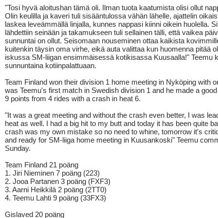
"Tosi hyvä aloitushan tämä oli. Ilman tuota kaatumista olisi ollut nap
Olin keulilla ja kaveri tuli sisääntulossa vähän lähelle, ajattelin oikai
laskea leveämmällä linjalla, kunnes nappasi kiinni oikein huolella. Si
lähdettiin seinään ja takamukseen tuli sellainen tälli, että vaikea pä
sunnuntai on ollut. Seisomaan nouseminen ottaa kaikista kovimmille.
kuitenkin täysin oma virhe, eikä auta valittaa kun huomenna pitää ol
iskussa SM-liigan ensimmäisessä kotikisassa Kuusaalla!" Teemu
sunnuntaina kotiinpalattuaan.
Team Finland won their division 1 home meeting in Nyköping with one
was Teemu's first match in Swedish division 1 and he made a good
9 points from 4 rides with a crash in heat 6.
"It was a great meeting and without the crash even better, I was lea
heat as well. I had a big hit to my butt and today it has been quite b
crash was my own mistake so no need to whine, tomorrow it's critica
and ready for SM-liiga home meeting in Kuusankoski" Teemu com
Sunday.
Team Finland 21 poäng
1. Jiri Nieminen 7 poäng (223)
2. Jooa Partanen 3 poäng (FXF3)
3. Aarni Heikkilä 2 poäng (2TT0)
4. Teemu Lahti 9 poäng (33FX3)
Gislaved 20 poäng