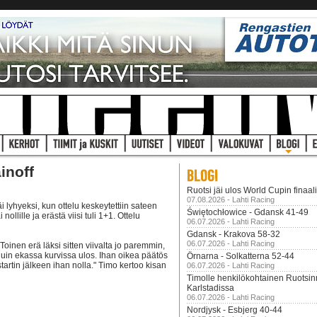
inoff
Ruotsi jäi ulos World Cupin finaal
07.08.2026 - Lahti Racing
lyhyeksi, kun ottelu keskeytettiin sateen
Świętochłowice - Gdansk 41-49
llille ja erästä viisi tuli 1+1. Ottelu
06.07.2026 - Lahti Racing
Gdansk - Krakova 58-32
06.07.2026 - Lahti Racing
oinen erä läksi sitten viivalta jo paremmin,
uduin ekassa kurvissa ulos. Ihan oikea päätös
Örnarna - Solkatterna 52-44
startin jälkeen ihan nolla." Timo kertoo kisan
06.07.2026 - Lahti Racing
Timolle henkilökohtainen Ruotsi
Karlstadissa
06.07.2026 - Lahti Racing
Nordjysk - Esbjerg 40-44