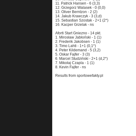
11. Patrick Hansen - 6 (3,3)
12. Grzegorz Walasek - 0 (0,0)
13. Oliver Berntzon - 2 (2)
14. Jakub Krawczyk - 3 (3,d)
15. Sebastian Szostak - 2+1 (2*)
16. Kacper Grzelak - ns
Aforti Start Gniezno - 14 pkt.
1. Mirosław Jabłoński - 1 (1)
2. Frederik Jakobsen - 1 (1)
3. Timo Lahti - 1+1 (0,1*)
4. Peter Kildemand - 5 (3,2)
5. Oskar Fajfer - 3 (3)
6. Marcel Studziński - 2+1 (d,2*)
7. Mikołaj Czapla - 1 (1)
8. Kevin Fajfer - ns
Results from sportowefakty.pl