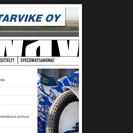
ista
nmestaruus pronssi