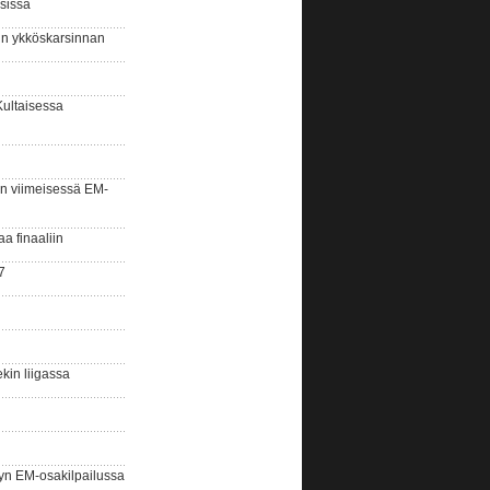
sissa
sin ykköskarsinnan
Kultaisessa
n viimeisessä EM-
aa finaaliin
7
kin liigassa
yn EM-osakilpailussa