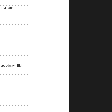
n EM-sarjan
lle speedwayn EM-
FF