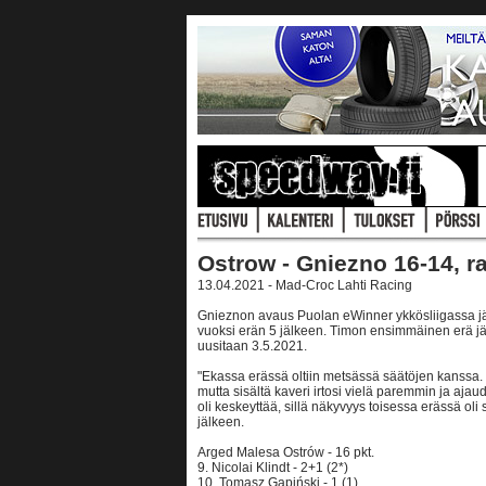
Ostrow - Gniezno 16-14, ra
13.04.2021 - Mad-Croc Lahti Racing
Gnieznon avaus Puolan eWinner ykkösliigassa jäi 
vuoksi erän 5 jälkeen. Timon ensimmäinen erä jäi no
uusitaan 3.5.2021.
"Ekassa erässä oltiin metsässä säätöjen kanssa. T
mutta sisältä kaveri irtosi vielä paremmin ja aja
oli keskeyttää, sillä näkyvyys toisessa erässä oli 
jälkeen.
Arged Malesa Ostrów - 16 pkt.
9. Nicolai Klindt - 2+1 (2*)
10. Tomasz Gapiński - 1 (1)