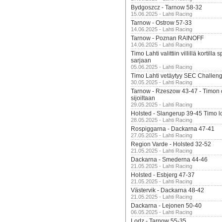
Bydgoszcz - Tarnow 58-32
15.06.2025 - Lahti Racing
Tarnow - Ostrow 57-33
14.06.2025 - Lahti Racing
Tarnow - Poznan RAINOFF
14.06.2025 - Lahti Racing
Timo Lahti valittiin villillä kortil
sarjaan
05.06.2025 - Lahti Racing
Timo Lahti vetäytyy SEC Challen
30.05.2025 - Lahti Racing
Tarnow - Rzeszow 43-47 - Timon 
sijoiltaan
29.05.2025 - Lahti Racing
Holsted - Slangerup 39-45 Timo l
28.05.2025 - Lahti Racing
Rospiggarna - Dackarna 47-41
27.05.2025 - Lahti Racing
Region Varde - Holsted 32-52
21.05.2025 - Lahti Racing
Dackarna - Smederna 44-46
21.05.2025 - Lahti Racing
Holsted - Esbjerg 47-37
21.05.2025 - Lahti Racing
Västervik - Dackarna 48-42
21.05.2025 - Lahti Racing
Dackarna - Lejonen 50-40
06.05.2025 - Lahti Racing
Lodz - Tarnow 55-35