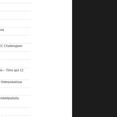
ssa
SEC Challengeen
la – Timo ajoi 12
 Osterpokalissa
stokilpailulla