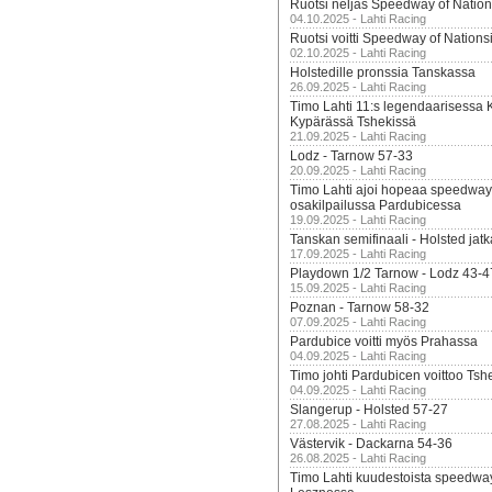
Ruotsi neljäs Speedway of Nation
04.10.2025 - Lahti Racing
Ruotsi voitti Speedway of Nation
02.10.2025 - Lahti Racing
Holstedille pronssia Tanskassa
26.09.2025 - Lahti Racing
Timo Lahti 11:s legendaarisessa 
Kypärässä Tshekissä
21.09.2025 - Lahti Racing
Lodz - Tarnow 57-33
20.09.2025 - Lahti Racing
Timo Lahti ajoi hopeaa speedway
osakilpailussa Pardubicessa
19.09.2025 - Lahti Racing
Tanskan semifinaali - Holsted jatk
17.09.2025 - Lahti Racing
Playdown 1/2 Tarnow - Lodz 43-4
15.09.2025 - Lahti Racing
Poznan - Tarnow 58-32
07.09.2025 - Lahti Racing
Pardubice voitti myös Prahassa
04.09.2025 - Lahti Racing
Timo johti Pardubicen voittoo Tshe
04.09.2025 - Lahti Racing
Slangerup - Holsted 57-27
27.08.2025 - Lahti Racing
Västervik - Dackarna 54-36
26.08.2025 - Lahti Racing
Timo Lahti kuudestoista speedwa