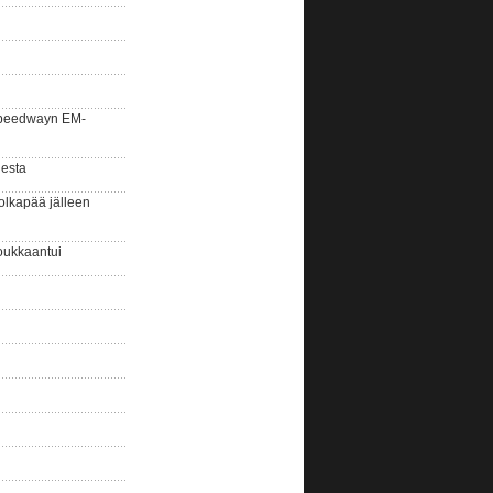
la speedwayn EM-
gesta
olkapää jälleen
oukkaantui