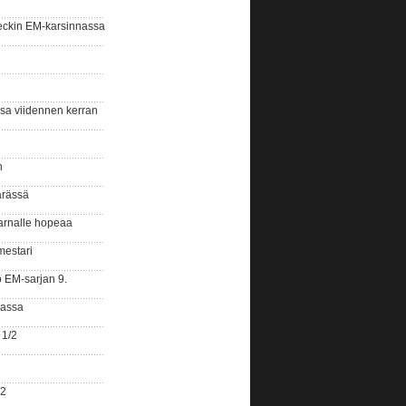
eckin EM-karsinnassa
ssa viidennen kerran
n
ärässä
arnalle hopeaa
mestari
o EM-sarjan 9.
gassa
 1/2
/2