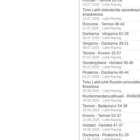
Poznan - Tarnow 62-28
23.07.2025 - Lahti Racing
Timo Lahti viidestoista speedway
avauksessa
12.07.2025 - Lahti Racing
Rzeszow - Tarnow 48-42
11.07.2025 - Lahti Racing
Dackarna - Vargarna 62-28
09.07.2025 - Lahti Racing
Vargarna - Dackarna 39-51
08.07.2025 - Lahti Racing
Tarnow - Krosno 33-57
07.07.2025 - Lahti Racing
Sonderjylland - Holsted 38-46
02.07.2025 - Lahti Racing
Piraterna - Dackarna 46-44
01.07.2025 - Lahti Racing
Timo Lahti johti Ruotsin pronssi
finaalissa
28.06.2025 - Lahti Racing
Ruotsinmestaruusfinaali - RAINO
24.06.2025 - Lahti Racing
Tarnow - Bydgoszcz 54-36
22.06.2025 - Lahti Racing
Krosno - Tarnow 53-37
21.06.2025 - Lahti Racing
Holsted - Fjelsted 47-37
18.06.2025 - Lahti Racing
Dackarna - Piraterna 61-29
17.06.2025 - Lahti Racing