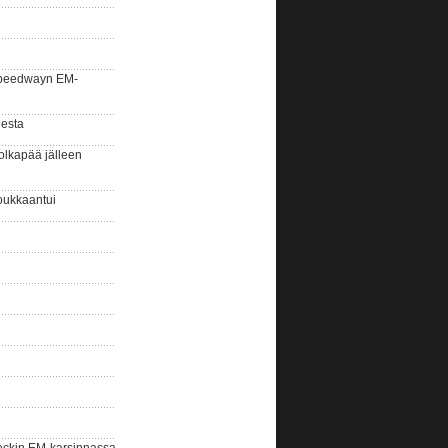
la speedwayn EM-
gesta
olkapää jälleen
oukkaantui