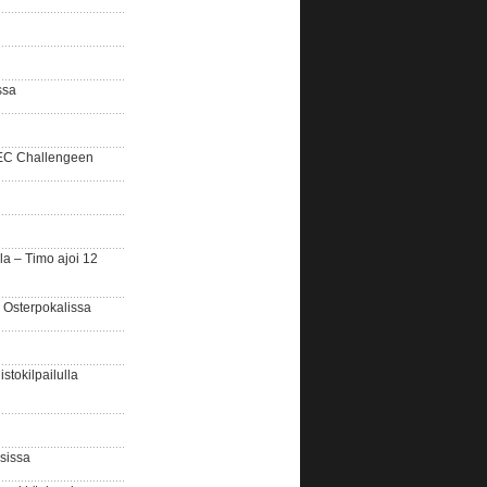
ssa
SEC Challengeen
la – Timo ajoi 12
 Osterpokalissa
stokilpailulla
sissa