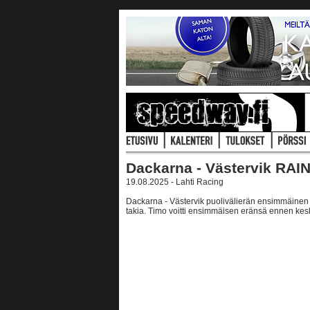
Dackarna - Västervik RAI
19.08.2025 - Lahti Racing
Dackarna - Västervik puolivälierän ensimmäinen o
takia. Timo voitti ensimmäisen eränsä ennen ke