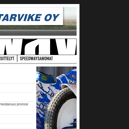
nmestaruus pronssi