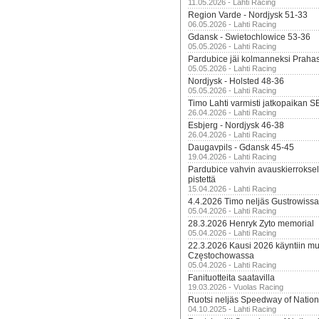
11.05.2026 - Lahti Racing
Region Varde - Nordjysk 51-33
06.05.2026 - Lahti Racing
Gdansk - Swietochlowice 53-36
05.05.2026 - Lahti Racing
Pardubice jäi kolmanneksi Praha
05.05.2026 - Lahti Racing
Nordjysk - Holsted 48-36
05.05.2026 - Lahti Racing
Timo Lahti varmisti jatkopaikan 
26.04.2026 - Lahti Racing
Esbjerg - Nordjysk 46-38
26.04.2026 - Lahti Racing
Daugavpils - Gdansk 45-45
19.04.2026 - Lahti Racing
Pardubice vahvin avauskierroksel
pistettä
15.04.2026 - Lahti Racing
4.4.2026 Timo neljäs Gustrowissa
05.04.2026 - Lahti Racing
28.3.2026 Henryk Zyto memorial
05.04.2026 - Lahti Racing
22.3.2026 Kausi 2026 käyntiin mui
Częstochowassa
05.04.2026 - Lahti Racing
Fanituotteita saatavilla
19.03.2026 - Vuolas Racing
Ruotsi neljäs Speedway of Nation
04.10.2025 - Lahti Racing