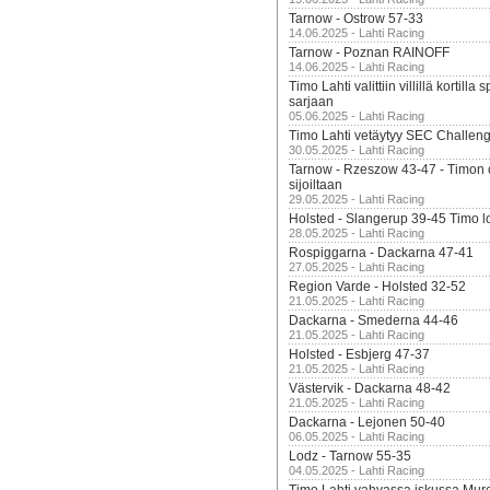
Tarnow - Ostrow 57-33
14.06.2025 - Lahti Racing
Tarnow - Poznan RAINOFF
14.06.2025 - Lahti Racing
Timo Lahti valittiin villillä kortil
sarjaan
05.06.2025 - Lahti Racing
Timo Lahti vetäytyy SEC Challen
30.05.2025 - Lahti Racing
Tarnow - Rzeszow 43-47 - Timon 
sijoiltaan
29.05.2025 - Lahti Racing
Holsted - Slangerup 39-45 Timo l
28.05.2025 - Lahti Racing
Rospiggarna - Dackarna 47-41
27.05.2025 - Lahti Racing
Region Varde - Holsted 32-52
21.05.2025 - Lahti Racing
Dackarna - Smederna 44-46
21.05.2025 - Lahti Racing
Holsted - Esbjerg 47-37
21.05.2025 - Lahti Racing
Västervik - Dackarna 48-42
21.05.2025 - Lahti Racing
Dackarna - Lejonen 50-40
06.05.2025 - Lahti Racing
Lodz - Tarnow 55-35
04.05.2025 - Lahti Racing