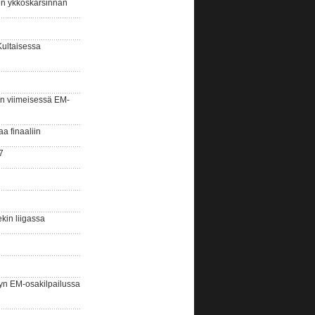
sin ykköskarsinnan
Kultaisessa
n viimeisessä EM-
aa finaaliin
7
kin liigassa
yn EM-osakilpailussa