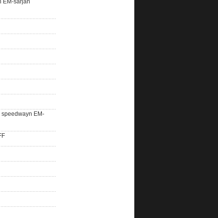
n EM-sarjan
lle speedwayn EM-
FF