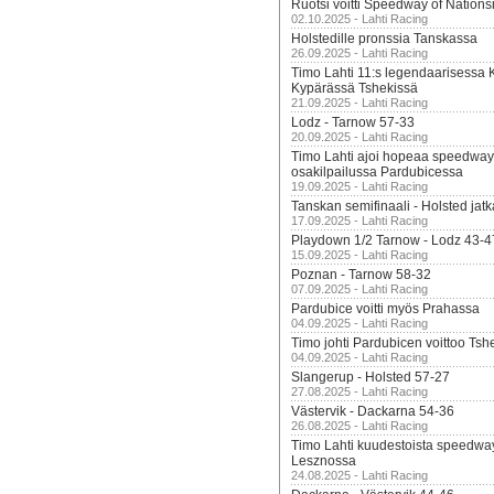
Ruotsi voitti Speedway of Nation
02.10.2025 - Lahti Racing
Holstedille pronssia Tanskassa
26.09.2025 - Lahti Racing
Timo Lahti 11:s legendaarisessa 
Kypärässä Tshekissä
21.09.2025 - Lahti Racing
Lodz - Tarnow 57-33
20.09.2025 - Lahti Racing
Timo Lahti ajoi hopeaa speedway
osakilpailussa Pardubicessa
19.09.2025 - Lahti Racing
Tanskan semifinaali - Holsted jatk
17.09.2025 - Lahti Racing
Playdown 1/2 Tarnow - Lodz 43-4
15.09.2025 - Lahti Racing
Poznan - Tarnow 58-32
07.09.2025 - Lahti Racing
Pardubice voitti myös Prahassa
04.09.2025 - Lahti Racing
Timo johti Pardubicen voittoo Tshe
04.09.2025 - Lahti Racing
Slangerup - Holsted 57-27
27.08.2025 - Lahti Racing
Västervik - Dackarna 54-36
26.08.2025 - Lahti Racing
Timo Lahti kuudestoista speedwa
Lesznossa
24.08.2025 - Lahti Racing