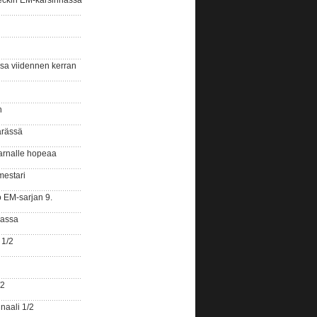
eckin EM-karsinnassa
ssa viidennen kerran
n
ärässä
arnalle hopeaa
mestari
o EM-sarjan 9.
gassa
 1/2
/2
naali 1/2