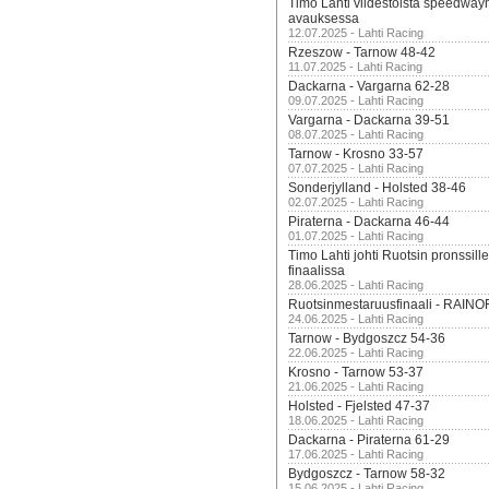
Timo Lahti viidestoista speedway
avauksessa
12.07.2025 - Lahti Racing
Rzeszow - Tarnow 48-42
11.07.2025 - Lahti Racing
Dackarna - Vargarna 62-28
09.07.2025 - Lahti Racing
Vargarna - Dackarna 39-51
08.07.2025 - Lahti Racing
Tarnow - Krosno 33-57
07.07.2025 - Lahti Racing
Sonderjylland - Holsted 38-46
02.07.2025 - Lahti Racing
Piraterna - Dackarna 46-44
01.07.2025 - Lahti Racing
Timo Lahti johti Ruotsin pronssi
finaalissa
28.06.2025 - Lahti Racing
Ruotsinmestaruusfinaali - RAINO
24.06.2025 - Lahti Racing
Tarnow - Bydgoszcz 54-36
22.06.2025 - Lahti Racing
Krosno - Tarnow 53-37
21.06.2025 - Lahti Racing
Holsted - Fjelsted 47-37
18.06.2025 - Lahti Racing
Dackarna - Piraterna 61-29
17.06.2025 - Lahti Racing
Bydgoszcz - Tarnow 58-32
15.06.2025 - Lahti Racing