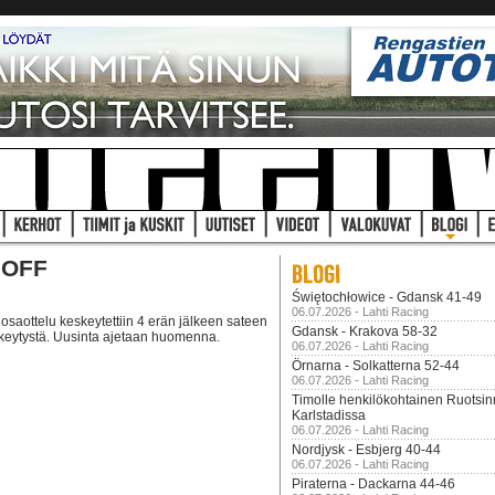
NOFF
Świętochłowice - Gdansk 41-49
06.07.2026 - Lahti Racing
saottelu keskeytettiin 4 erän jälkeen sateen
Gdansk - Krakova 58-32
skeytystä. Uusinta ajetaan huomenna.
06.07.2026 - Lahti Racing
Örnarna - Solkatterna 52-44
06.07.2026 - Lahti Racing
Timolle henkilökohtainen Ruotsi
Karlstadissa
06.07.2026 - Lahti Racing
Nordjysk - Esbjerg 40-44
06.07.2026 - Lahti Racing
Piraterna - Dackarna 44-46