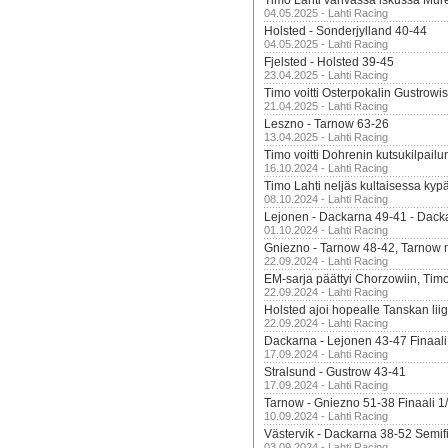
Timo Lahti vahvassa iskussa Mur
04.05.2025 - Lahti Racing
Holsted - Sonderjylland 40-44
04.05.2025 - Lahti Racing
Fjelsted - Holsted 39-45
23.04.2025 - Lahti Racing
Timo voitti Osterpokalin Gustrowi
21.04.2025 - Lahti Racing
Leszno - Tarnow 63-26
13.04.2025 - Lahti Racing
Timo voitti Dohrenin kutsukilpailu
16.10.2024 - Lahti Racing
Timo Lahti neljäs kultaisessa kyp
08.10.2024 - Lahti Racing
Lejonen - Dackarna 49-41 - Dack
01.10.2024 - Lahti Racing
Gniezno - Tarnow 48-42, Tarnow 
22.09.2024 - Lahti Racing
EM-sarja päättyi Chorzowiin, Tim
22.09.2024 - Lahti Racing
Holsted ajoi hopealle Tanskan lii
22.09.2024 - Lahti Racing
Dackarna - Lejonen 43-47 Finaali
17.09.2024 - Lahti Racing
Stralsund - Gustrow 43-41
17.09.2024 - Lahti Racing
Tarnow - Gniezno 51-38 Finaali 1
10.09.2024 - Lahti Racing
Västervik - Dackarna 38-52 Semifi
03.09.2024 - Lahti Racing