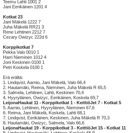
Teemu Lahti 1001 2
Jani Eerikäinen 1201 4
Kotkat 23
Jani Mäkelä 1222 7
Juha Mäkelä RR21 3
Rene Lehtinen 2212 7
Cezary Owizyc 222d 6
Korppikotkat 7
Pekka Valo 0010 1
Harri Nieminen 1012 4
Joni Keskinen 0100 1
Petri Koskela 0100 1
Erä erältä:
1. Lindqvist, Aarnio, Jani Mäkelä, Valo 66,4
2. Hautamäki, Reima, Nieminen, Juha Mäkelä R 65,5
3. Salmela, Lehtinen, Lahti, Keskinen 70,4
4. Hyyryläinen, Owizyc, Eerikäinen, Koskela 69,7
LeijonaHaukat 11 - Korppikotkat 1 - KeittiöJet 7 - Kotkat 5
5. Aarnio, Lehtinen, Hyyryläinen, Nieminen 67,6
6. Reima, Jani Mäkelä, Koskela, Lahti 68,1
7. Lindqvist, Eerikäinen, Keskinen, Juha Mäkelä R 70,3
8. Hautamäki, Owizyc, Salmela, Valo 66,6
LeijonaHaukat 19 - Korppikotkat 3 - KeittiöJet 15 - Kotkat 11
9. Lindqvist, Hautamäki, Lehtinen, Koskela 65,9