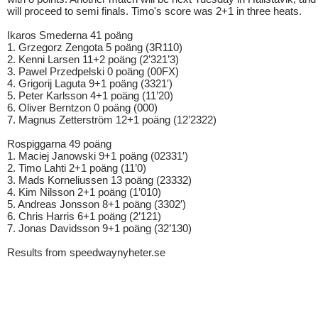
will proceed to semi finals. Timo's score was 2+1 in three heats.
Ikaros Smederna 41 poäng
1. Grzegorz Zengota 5 poäng (3R110)
2. Kenni Larsen 11+2 poäng (2’321’3)
3. Pawel Przedpelski 0 poäng (00FX)
4. Grigorij Laguta 9+1 poäng (3321′)
5. Peter Karlsson 4+1 poäng (11’20)
6. Oliver Berntzon 0 poäng (000)
7. Magnus Zetterström 12+1 poäng (12’2322)
Rospiggarna 49 poäng
1. Maciej Janowski 9+1 poäng (02331′)
2. Timo Lahti 2+1 poäng (11’0)
3. Mads Korneliussen 13 poäng (23332)
4. Kim Nilsson 2+1 poäng (1’010)
5. Andreas Jonsson 8+1 poäng (3302′)
6. Chris Harris 6+1 poäng (2’121)
7. Jonas Davidsson 9+1 poäng (32’130)
Results from speedwaynyheter.se