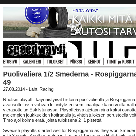
Puolivälierä 1/2 Smederna - Rospiggarn
49
27.08.2014 - Lahti Racing
Ruotsin playoffit käynnistyivät tiistaina puolivälierillä ja Rospiggarna 
avausottelussa vahvan kiinnityksen semifinaalipaikkaan voittamalla
vierasottelun Eskilstunassa. Playoffeissa ajetaan aina kaksi osaotte
molempien joukkueiden kotiradalla ja yhteistuloksen perusteella voit
Timo ajoi kolme erää, joista tuloksena 2+1 pistettä.
Swedish playoffs started well for Rospiggarna as they won Smede
with 8 points. Another match will be next Tuesday in Hallstavik, and