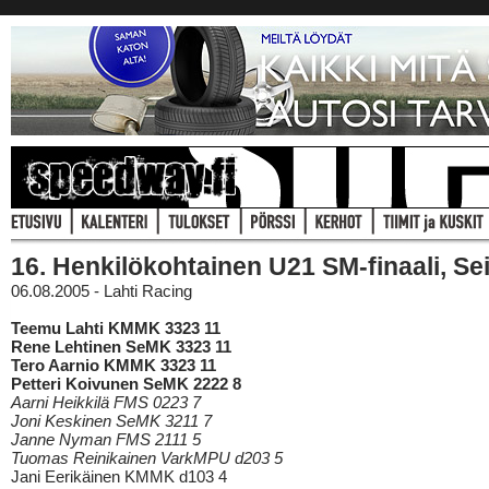
16. Henkilökohtainen U21 SM-finaali, Se
06.08.2005 - Lahti Racing
Teemu Lahti KMMK 3323 11
Rene Lehtinen SeMK 3323 11
Tero Aarnio KMMK 3323 11
Petteri Koivunen SeMK 2222 8
Aarni Heikkilä FMS 0223 7
Joni Keskinen SeMK 3211 7
Janne Nyman FMS 2111 5
Tuomas Reinikainen VarkMPU d203 5
Jani Eerikäinen KMMK d103 4