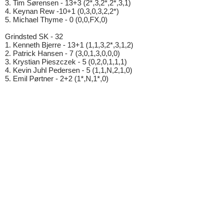
3. Tim Sørensen - 13+3 (2*,3,2*,2*,3,1)
4. Keynan Rew -10+1 (0,3,0,3,2,2*)
5. Michael Thyme - 0 (0,0,FX,0)
Grindsted SK - 32
1. Kenneth Bjerre - 13+1 (1,1,3,2*,3,1,2)
2. Patrick Hansen - 7 (3,0,1,3,0,0,0)
3. Krystian Pieszczek - 5 (0,2,0,1,1,1)
4. Kevin Juhl Pedersen - 5 (1,1,N,2,1,0)
5. Emil Pørtner - 2+2 (1*,N,1*,0)