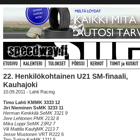
22. Henkilökohtainen U21 SM-finaali,
Kauhajoki
10.09.2011 - Lahti Racing
Timo Lahti KMMK 3333 12
Jiri Nieminen SsMK 3233 11
Herman Kenkkilä SeMK 3321 9
Jere Lehtonen PMK 2132 8
Mika Loppi SeMK 23R2 7
Vili Mattila KauhjMK 2113 7
Jesse Mustonen VRT R222 6
Tino Turkia KarMK 1211 5